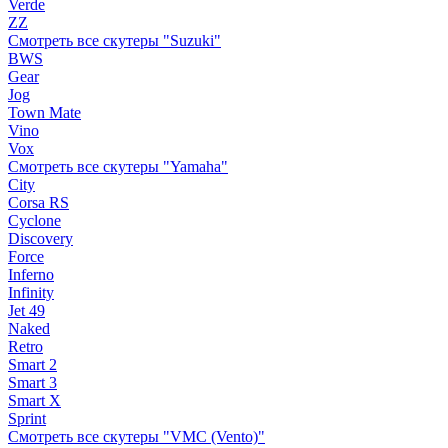
Verde
ZZ
Смотреть все скутеры "Suzuki"
BWS
Gear
Jog
Town Mate
Vino
Vox
Смотреть все скутеры "Yamaha"
City
Corsa RS
Cyclone
Discovery
Force
Inferno
Infinity
Jet 49
Naked
Retro
Smart 2
Smart 3
Smart X
Sprint
Смотреть все скутеры "VMC (Vento)"