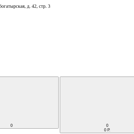
огатырская, д. 42, стр. 3
0
0
0 Р.