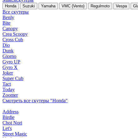
Honda
Suzuki
Yamaha
VMC (Vento)
Regulmoto
Vespa
Gl
Все скутеры
Benly
Bite
Canopy
Crea Scoopy
Cross Cub
Dio
Dunk
Giorno
Gyro UP
Gyro X
Joker
Super Cub
Tact
Today
Zoomer
Смотреть все скутеры "Honda"
Address
Birdie
Choi Nori
Let's
Street Magic