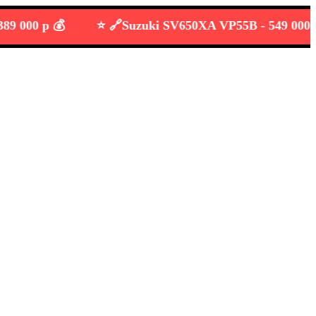
00 р 💰
⭐️ 🔗
Suzuki SV650XA VP55B -
549 000 р 💰