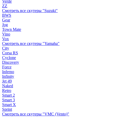
Verde
ZZ
Смотреть все скутеры "Suzuki"
BWS
Gear
Jog
Town Mate
Vino
Vox
Смотреть все скутеры "Yamaha"
City
Corsa RS
Cyclone
Discovery
Force
Inferno
Infinity
Jet 49
Naked
Retro
Smart 2
Smart 3
Smart X
Sprint
Смотреть все скутеры "VMC (Vento)"