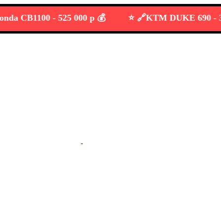
 CB1100 -
525 000 р 💰
⭐️ 🔗
KTM DUKE 690 -
389 0