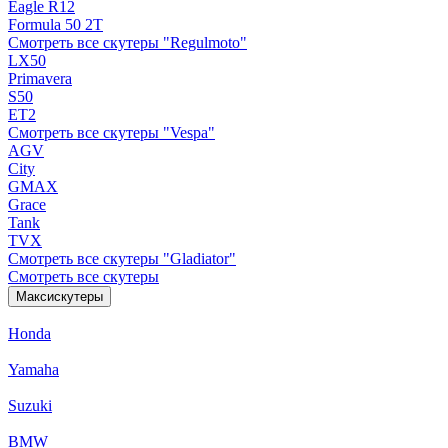
Eagle R12
Formula 50 2Т
Смотреть все скутеры "Regulmoto"
LX50
Primavera
S50
ET2
Смотреть все скутеры "Vespa"
AGV
City
GMAX
Grace
Tank
TVX
Смотреть все скутеры "Gladiator"
Смотреть все скутеры
Максискутеры
Honda
Yamaha
Suzuki
BMW