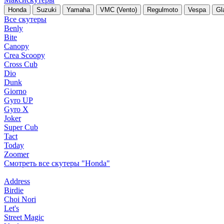
Honda
Suzuki
Yamaha
VMC (Vento)
Regulmoto
Vespa
Gl
Все скутеры
Benly
Bite
Canopy
Crea Scoopy
Cross Cub
Dio
Dunk
Giorno
Gyro UP
Gyro X
Joker
Super Cub
Tact
Today
Zoomer
Смотреть все скутеры "Honda"
Address
Birdie
Choi Nori
Let's
Street Magic