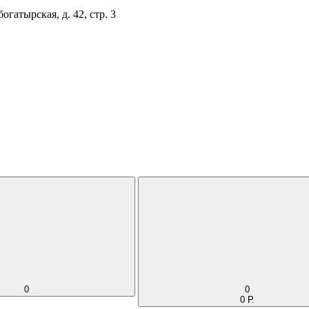
огатырская, д. 42, стр. 3
0
0
0 Р.