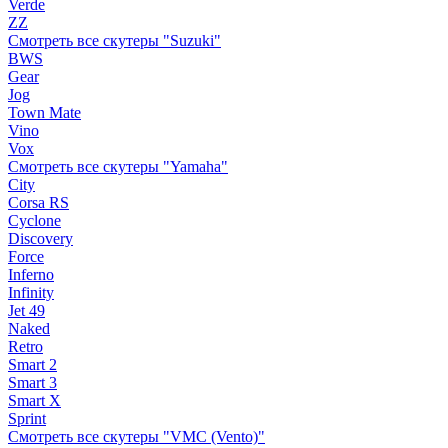
Verde
ZZ
Смотреть все скутеры "Suzuki"
BWS
Gear
Jog
Town Mate
Vino
Vox
Смотреть все скутеры "Yamaha"
City
Corsa RS
Cyclone
Discovery
Force
Inferno
Infinity
Jet 49
Naked
Retro
Smart 2
Smart 3
Smart X
Sprint
Смотреть все скутеры "VMC (Vento)"