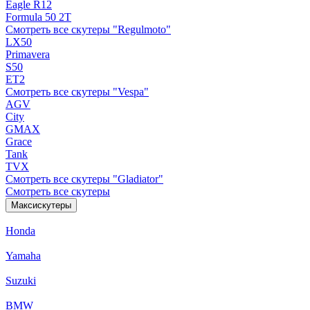
Eagle R12
Formula 50 2Т
Смотреть все скутеры "Regulmoto"
LX50
Primavera
S50
ET2
Смотреть все скутеры "Vespa"
AGV
City
GMAX
Grace
Tank
TVX
Смотреть все скутеры "Gladiator"
Смотреть все скутеры
Максискутеры
Honda
Yamaha
Suzuki
BMW