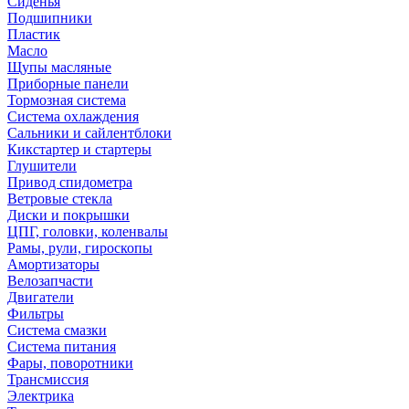
Сиденья
Подшипники
Пластик
Масло
Щупы масляные
Приборные панели
Тормозная система
Система охлаждения
Сальники и сайлентблоки
Кикстартер и стартеры
Глушители
Привод спидометра
Ветровые стекла
Диски и покрышки
ЦПГ, головки, коленвалы
Рамы, рули, гироскопы
Амортизаторы
Велозапчасти
Двигатели
Фильтры
Система смазки
Система питания
Фары, поворотники
Трансмиссия
Электрика