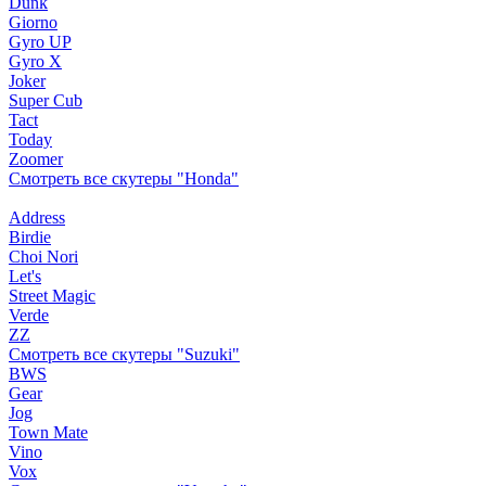
Dunk
Giorno
Gyro UP
Gyro X
Joker
Super Cub
Tact
Today
Zoomer
Смотреть все скутеры "Honda"
Address
Birdie
Choi Nori
Let's
Street Magic
Verde
ZZ
Смотреть все скутеры "Suzuki"
BWS
Gear
Jog
Town Mate
Vino
Vox