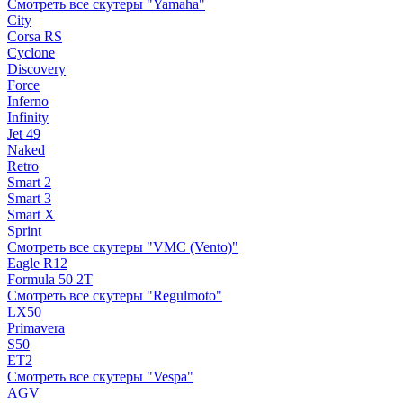
Смотреть все скутеры "Yamaha"
City
Corsa RS
Cyclone
Discovery
Force
Inferno
Infinity
Jet 49
Naked
Retro
Smart 2
Smart 3
Smart X
Sprint
Смотреть все скутеры "VMC (Vento)"
Eagle R12
Formula 50 2Т
Смотреть все скутеры "Regulmoto"
LX50
Primavera
S50
ET2
Смотреть все скутеры "Vespa"
AGV