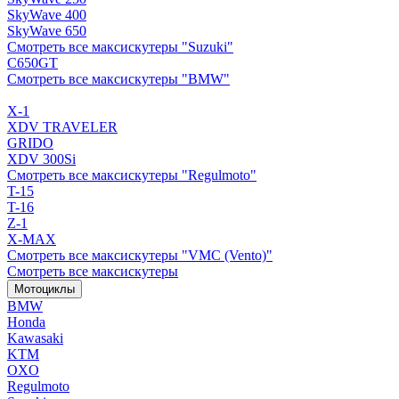
SkyWave 400
SkyWave 650
Смотреть все максискутеры "Suzuki"
C650GT
Смотреть все максискутеры "BMW"
X-1
XDV TRAVELER
GRIDO
XDV 300Si
Смотреть все максискутеры "Regulmoto"
T-15
T-16
Z-1
X-MAX
Смотреть все максискутеры "VMC (Vento)"
Смотреть все максискутеры
Мотоциклы
BMW
Honda
Kawasaki
KTM
OXO
Regulmoto