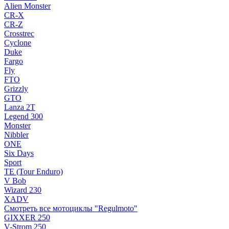
Alien Monster
CR-X
CR-Z
Crosstrec
Cyclone
Duke
Fargo
Fly
FTO
Grizzly
GTO
Lanza 2T
Legend 300
Monster
Nibbler
ONE
Six Days
Sport
TE (Tour Enduro)
V Bob
Wizard 230
XADV
Смотреть все мотоциклы "Regulmoto"
GIXXER 250
V-Strom 250