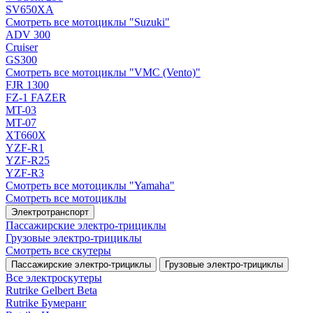
SV650XA
Смотреть все мотоциклы "Suzuki"
ADV 300
Cruiser
GS300
Смотреть все мотоциклы "VMC (Vento)"
FJR 1300
FZ-1 FAZER
MT-03
MT-07
XT660X
YZF-R1
YZF-R25
YZF-R3
Смотреть все мотоциклы "Yamaha"
Смотреть все мотоциклы
Электротранспорт
Пассажирские электро‑трициклы
Грузовые электро‑трициклы
Смотреть все скутеры
Пассажирские электро‑трициклы
Грузовые электро‑трициклы
Все электро­скутеры
Rutrike Gelbert Beta
Rutrike Бумеранг