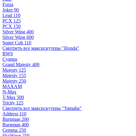
Forza
Joker 90
Lead 110
PCX 125
PCX 150
Silver Wing 400
Silver Wing 600
Super Cub 110
Смотреть все максискутеры "Honda"
BWS
Cygnus
Grand Majesty 400
Majesty 125
Majesty 155
Majesty 250
MAXAM
N-Max
T-Max 500
Tricity 125
Смотреть все максискутеры "Yamaha"
Address 110
Burgman 200
Burgman 400
Gemma 250
SkyWave 250