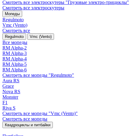
Смотреть все электро­скутеры "Грузовые электро‑трициклы"
Смотреть все электро­скутеры
Мопеды
Regulmoto
Vmc (Vento)
Смотреть все
Regulmoto
Vmc (Vento)
Все мопеды
RM Alpha-2
RM Alpha-3
RM Alpha-4
RM Alpha-5
RM Alpha-6
Смотреть все мопеды "Regulmoto"
Aura RS
Grace
Nova RS
Monster
F1
Riva S
Смотреть все мопеды "Vmc (Vento)"
Смотреть все мопеды
Квадроциклы и питбайки