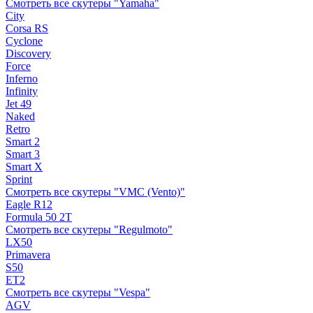
Смотреть все скутеры "Yamaha"
City
Corsa RS
Cyclone
Discovery
Force
Inferno
Infinity
Jet 49
Naked
Retro
Smart 2
Smart 3
Smart X
Sprint
Смотреть все скутеры "VMC (Vento)"
Eagle R12
Formula 50 2Т
Смотреть все скутеры "Regulmoto"
LX50
Primavera
S50
ET2
Смотреть все скутеры "Vespa"
AGV