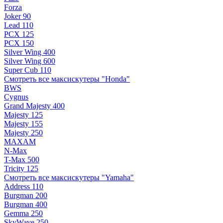
Forza
Joker 90
Lead 110
PCX 125
PCX 150
Silver Wing 400
Silver Wing 600
Super Cub 110
Смотреть все максискутеры "Honda"
BWS
Cygnus
Grand Majesty 400
Majesty 125
Majesty 155
Majesty 250
MAXAM
N-Max
T-Max 500
Tricity 125
Смотреть все максискутеры "Yamaha"
Address 110
Burgman 200
Burgman 400
Gemma 250
SkyWave 250