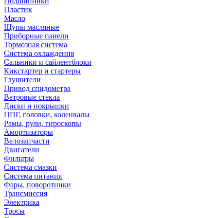
Подшипники
Пластик
Масло
Щупы масляные
Приборные панели
Тормозная система
Система охлаждения
Сальники и сайлентблоки
Кикстартер и стартеры
Глушители
Привод спидометра
Ветровые стекла
Диски и покрышки
ЦПГ, головки, коленвалы
Рамы, рули, гироскопы
Амортизаторы
Велозапчасти
Двигатели
Фильтры
Система смазки
Система питания
Фары, поворотники
Трансмиссия
Электрика
Тросы