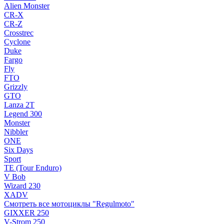
Alien Monster
CR-X
CR-Z
Crosstrec
Cyclone
Duke
Fargo
Fly
FTO
Grizzly
GTO
Lanza 2T
Legend 300
Monster
Nibbler
ONE
Six Days
Sport
TE (Tour Enduro)
V Bob
Wizard 230
XADV
Смотреть все мотоциклы "Regulmoto"
GIXXER 250
V-Strom 250