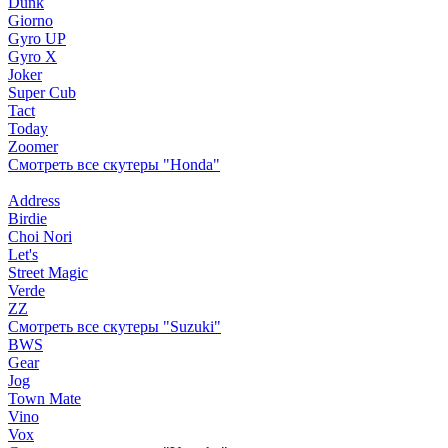
Dunk
Giorno
Gyro UP
Gyro X
Joker
Super Cub
Tact
Today
Zoomer
Смотреть все скутеры "Honda"
Address
Birdie
Choi Nori
Let's
Street Magic
Verde
ZZ
Смотреть все скутеры "Suzuki"
BWS
Gear
Jog
Town Mate
Vino
Vox