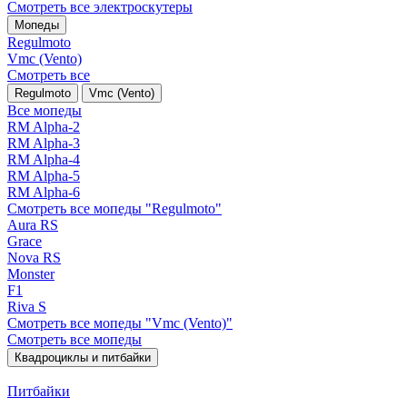
Смотреть все электро­скутеры
Мопеды
Regulmoto
Vmc (Vento)
Смотреть все
Regulmoto
Vmc (Vento)
Все мопеды
RM Alpha-2
RM Alpha-3
RM Alpha-4
RM Alpha-5
RM Alpha-6
Смотреть все мопеды "Regulmoto"
Aura RS
Grace
Nova RS
Monster
F1
Riva S
Смотреть все мопеды "Vmc (Vento)"
Смотреть все мопеды
Квадроциклы и питбайки
Питбайки