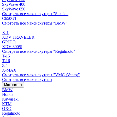
SkyWave 400
SkyWave 650
Смотреть все максискутеры "Suzuki"
C650GT
Смотреть все максискутеры "BMW"
X-1
XDV TRAVELER
GRIDO
XDV 300Si
Смотреть все максискутеры "Regulmoto"
T-15
T-16
Z-1
X-MAX
Смотреть все максискутеры "VMC (Vento)"
Смотреть все максискутеры
Мотоциклы
BMW
Honda
Kawasaki
KTM
OXO
Regulmoto