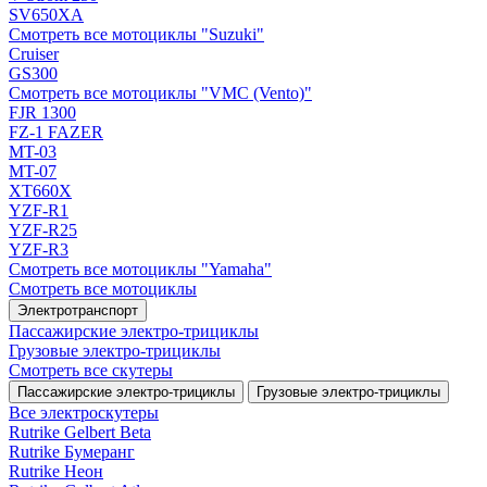
SV650XA
Смотреть все мотоциклы "Suzuki"
Cruiser
GS300
Смотреть все мотоциклы "VMC (Vento)"
FJR 1300
FZ-1 FAZER
MT-03
MT-07
XT660X
YZF-R1
YZF-R25
YZF-R3
Смотреть все мотоциклы "Yamaha"
Смотреть все мотоциклы
Электротранспорт
Пассажирские электро‑трициклы
Грузовые электро‑трициклы
Смотреть все скутеры
Пассажирские электро‑трициклы
Грузовые электро‑трициклы
Все электро­скутеры
Rutrike Gelbert Beta
Rutrike Бумеранг
Rutrike Неон