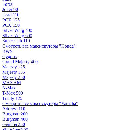
Forza
Joker 90
Lead 110
PCX 125
PCX 150
Silver Wing 400
Silver Wing 600
Super Cub 110
Смотреть все максискутеры "Honda"
BWS
Cygnus
Grand Majesty 400
Majesty 125
Majesty 155
Majesty 250
MAXAM
N-Max
T-Max 500
Tricity 125
Смотреть все максискутеры "Yamaha"
Address 110
Burgman 200
Burgman 400
Gemma 250
SkyWave 250