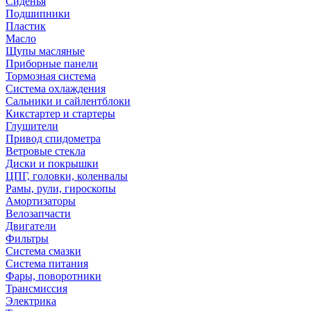
Сиденья
Подшипники
Пластик
Масло
Щупы масляные
Приборные панели
Тормозная система
Система охлаждения
Сальники и сайлентблоки
Кикстартер и стартеры
Глушители
Привод спидометра
Ветровые стекла
Диски и покрышки
ЦПГ, головки, коленвалы
Рамы, рули, гироскопы
Амортизаторы
Велозапчасти
Двигатели
Фильтры
Система смазки
Система питания
Фары, поворотники
Трансмиссия
Электрика