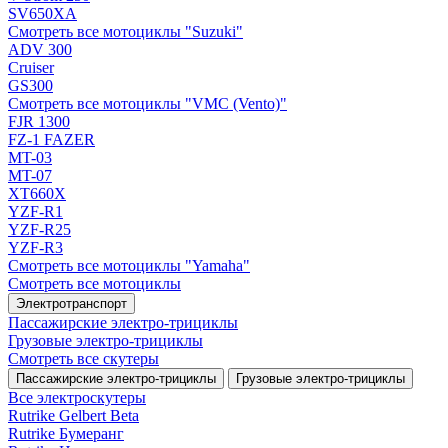
SV650XA
Смотреть все мотоциклы "Suzuki"
ADV 300
Cruiser
GS300
Смотреть все мотоциклы "VMC (Vento)"
FJR 1300
FZ-1 FAZER
MT-03
MT-07
XT660X
YZF-R1
YZF-R25
YZF-R3
Смотреть все мотоциклы "Yamaha"
Смотреть все мотоциклы
Электротранспорт
Пассажирские электро‑трициклы
Грузовые электро‑трициклы
Смотреть все скутеры
Пассажирские электро‑трициклы
Грузовые электро‑трициклы
Все электро­скутеры
Rutrike Gelbert Beta
Rutrike Бумеранг