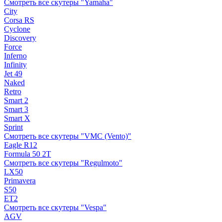
Смотреть все скутеры "Yamaha"
City
Corsa RS
Cyclone
Discovery
Force
Inferno
Infinity
Jet 49
Naked
Retro
Smart 2
Smart 3
Smart X
Sprint
Смотреть все скутеры "VMC (Vento)"
Eagle R12
Formula 50 2Т
Смотреть все скутеры "Regulmoto"
LX50
Primavera
S50
ET2
Смотреть все скутеры "Vespa"
AGV