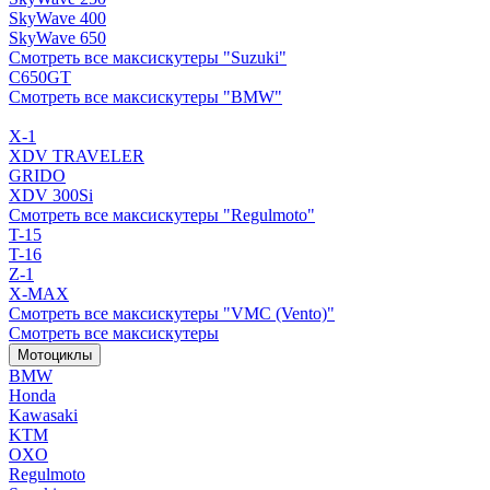
SkyWave 400
SkyWave 650
Смотреть все максискутеры "Suzuki"
C650GT
Смотреть все максискутеры "BMW"
X-1
XDV TRAVELER
GRIDO
XDV 300Si
Смотреть все максискутеры "Regulmoto"
T-15
T-16
Z-1
X-MAX
Смотреть все максискутеры "VMC (Vento)"
Смотреть все максискутеры
Мотоциклы
BMW
Honda
Kawasaki
KTM
OXO
Regulmoto