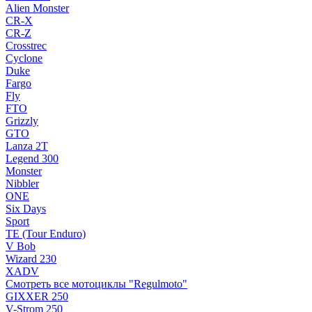
Alien Monster
CR-X
CR-Z
Crosstrec
Cyclone
Duke
Fargo
Fly
FTO
Grizzly
GTO
Lanza 2T
Legend 300
Monster
Nibbler
ONE
Six Days
Sport
TE (Tour Enduro)
V Bob
Wizard 230
XADV
Смотреть все мотоциклы "Regulmoto"
GIXXER 250
V-Strom 250