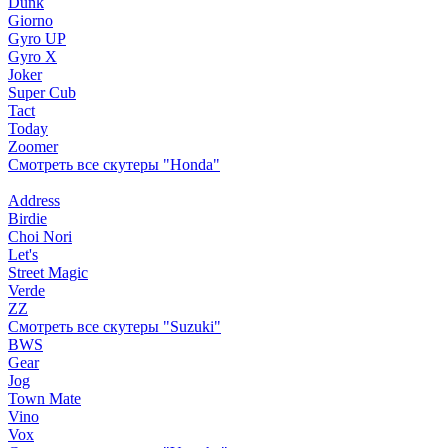
Dunk
Giorno
Gyro UP
Gyro X
Joker
Super Cub
Tact
Today
Zoomer
Смотреть все скутеры "Honda"
Address
Birdie
Choi Nori
Let's
Street Magic
Verde
ZZ
Смотреть все скутеры "Suzuki"
BWS
Gear
Jog
Town Mate
Vino
Vox