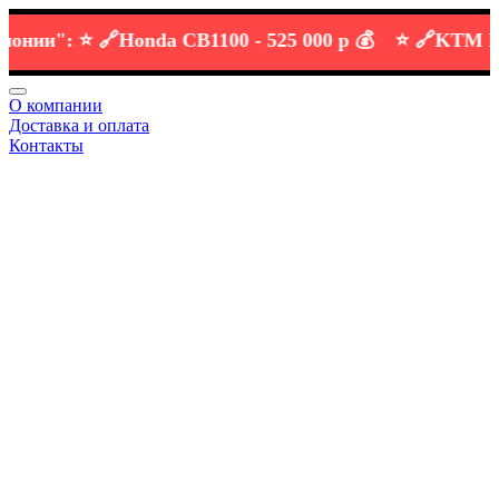
и":
⭐️ 🔗
Honda CB1100 -
525 000 р 💰
⭐️ 🔗
KTM DUKE 
О компании
Доставка и оплата
Контакты