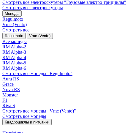
Смотреть все электро­скутеры "Грузовые электро‑трициклы"
Смотреть все электро­скутеры
Мопеды
Regulmoto
Vmc (Vento)
Смотреть все
Regulmoto
Vmc (Vento)
Все мопеды
RM Alpha-2
RM Alpha-3
RM Alpha-4
RM Alpha-5
RM Alpha-6
Смотреть все мопеды "Regulmoto"
Aura RS
Grace
Nova RS
Monster
F1
Riva S
Смотреть все мопеды "Vmc (Vento)"
Смотреть все мопеды
Квадроциклы и питбайки