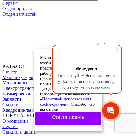
Сервис
Отдел продаж
Отдел запчастей
Мы используем cookie-файлы,
чтобы учесть ваши
КАТАЛОГ
Менеджер
предпочтения и улучшить
Скутеры
работу сайта. Продолжая
Здравствуйте! Напишите, если
Максискутеры
просмотр, вы соглашаетесь с
у Вас есть вопросы по выбору
Мотоциклы
их использованием.
или покупке мототехники.
Электротранспорт
Для дополнительной
Коммерческие
информации ознакомьтесь с
«
Политикой использования
Запчасти
cookie-файлов
». Спасибо, что
Скидки
вы с нами!
Квадроциклы и питбайки
ПОКУПАТЕЛЮ
Соглашаюсь
О компании
Сервис
Скидки и акции