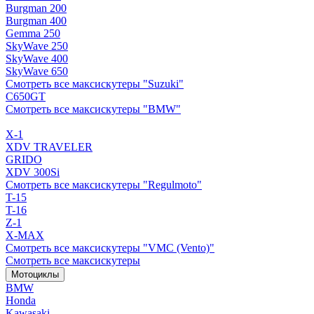
Burgman 200
Burgman 400
Gemma 250
SkyWave 250
SkyWave 400
SkyWave 650
Смотреть все максискутеры "Suzuki"
C650GT
Смотреть все максискутеры "BMW"
X-1
XDV TRAVELER
GRIDO
XDV 300Si
Смотреть все максискутеры "Regulmoto"
T-15
T-16
Z-1
X-MAX
Смотреть все максискутеры "VMC (Vento)"
Смотреть все максискутеры
Мотоциклы
BMW
Honda
Kawasaki