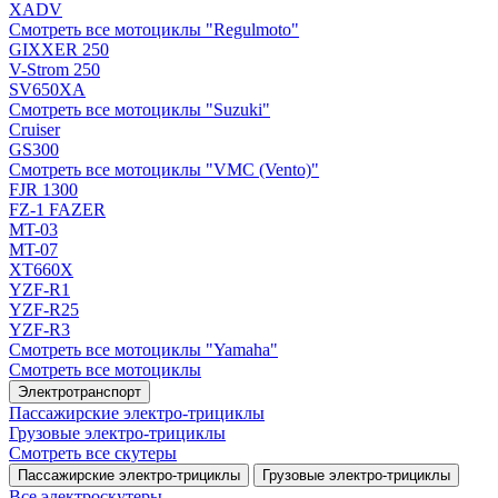
XADV
Смотреть все мотоциклы "Regulmoto"
GIXXER 250
V-Strom 250
SV650XA
Смотреть все мотоциклы "Suzuki"
Cruiser
GS300
Смотреть все мотоциклы "VMC (Vento)"
FJR 1300
FZ-1 FAZER
MT-03
MT-07
XT660X
YZF-R1
YZF-R25
YZF-R3
Смотреть все мотоциклы "Yamaha"
Смотреть все мотоциклы
Электротранспорт
Пассажирские электро‑трициклы
Грузовые электро‑трициклы
Смотреть все скутеры
Пассажирские электро‑трициклы
Грузовые электро‑трициклы
Все электро­скутеры