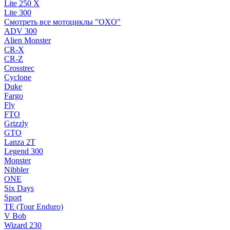
Lite 250 X
Lite 300
Смотреть все мотоциклы "OXO"
ADV 300
Alien Monster
CR-X
CR-Z
Crosstrec
Cyclone
Duke
Fargo
Fly
FTO
Grizzly
GTO
Lanza 2T
Legend 300
Monster
Nibbler
ONE
Six Days
Sport
TE (Tour Enduro)
V Bob
Wizard 230