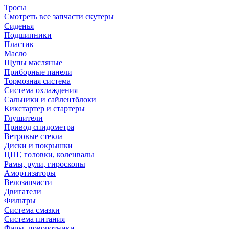
Тросы
Смотреть все запчасти скутеры
Сиденья
Подшипники
Пластик
Масло
Щупы масляные
Приборные панели
Тормозная система
Система охлаждения
Сальники и сайлентблоки
Кикстартер и стартеры
Глушители
Привод спидометра
Ветровые стекла
Диски и покрышки
ЦПГ, головки, коленвалы
Рамы, рули, гироскопы
Амортизаторы
Велозапчасти
Двигатели
Фильтры
Система смазки
Система питания
Фары, поворотники