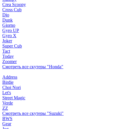
Crea Scoopy
Cross Cub
Dio
Dunk
Giorno
Gyro UP
Gyro X
Joker
Super Cub
Tact
Today
Zoomer
Смотреть все скутеры "Honda"
Address
Birdie
Choi Nori
Let's
Street Magic
Verde
ZZ
Смотреть все скутеры "Suzuki"
BWS
Gear
Jog