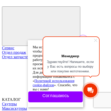
Мы используем cookie-файлы,
Сервис
чтобы учесть ваши
Отдел продаж
Менеджер
предпочтения и улучшить
Отдел запчастей
работу сайта. Продолжая
Здравствуйте! Напишите, если
просмотр, вы соглашаетесь с
у Вас есть вопросы по выбору
их использованием.
или покупке мототехники.
Для дополнительной
информации ознакомьтесь с
«
Политикой использования
cookie-файлов
». Спасибо, что
вы с нами!
Соглашаюсь
КАТАЛОГ
Скутеры
Максискутеры