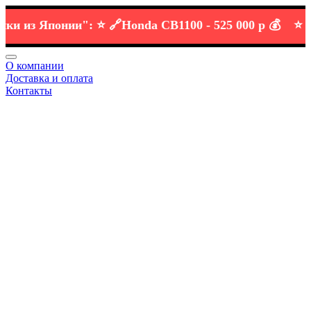
из Японии":
⭐️ 🔗
Honda CB1100 -
525 000 р 💰
⭐️ 🔗
KT
О компании
Доставка и оплата
Контакты