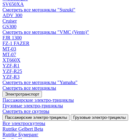
SV650XA
Смотреть все мотоциклы "Suzuki"
ADV 300
Cruiser
GS300
Смотреть все мотоциклы "VMC (Vento)"
FJR 1300
FZ-1 FAZER
MT-03
MT-07
XT660X
YZF-R1
YZF-R25
YZF-R3
Смотреть все мотоциклы "Yamaha"
Смотреть все мотоциклы
Электротранспорт
Пассажирские электро‑трициклы
Грузовые электро‑трициклы
Смотреть все скутеры
Пассажирские электро‑трициклы
Грузовые электро‑трициклы
Все электро­скутеры
Rutrike Gelbert Beta
Rutrike Бумеранг