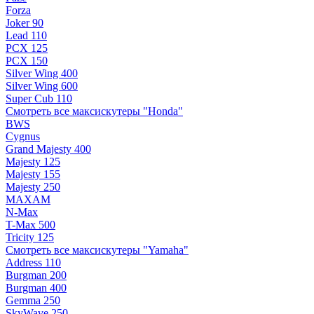
Forza
Joker 90
Lead 110
PCX 125
PCX 150
Silver Wing 400
Silver Wing 600
Super Cub 110
Смотреть все максискутеры "Honda"
BWS
Cygnus
Grand Majesty 400
Majesty 125
Majesty 155
Majesty 250
MAXAM
N-Max
T-Max 500
Tricity 125
Смотреть все максискутеры "Yamaha"
Address 110
Burgman 200
Burgman 400
Gemma 250
SkyWave 250