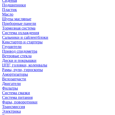
Сиденья
Подшипники
Пластик
Масло
Щупы масляные
Приборные панели
Тормозная система
Система охлаждения
Сальники и сайлентблоки
Кикстартер и стартеры
Глушители
Привод спидометра
Ветровые стекла
Диски и покрышки
ЦПГ, головки, коленвалы
Рамы, рули, гироскопы
Амортизаторы
Велозапчасти
Двигатели
Фильтры
Система смазки
Система питания
Фары, поворотники
Трансмиссия
Электрика