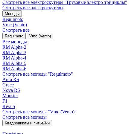
Смотреть все электро­скутеры "Грузовые электро‑трициклы"
Смотреть все электро­скутеры
Мопеды
Regulmoto
Vmc (Vento)
Смотреть все
Regulmoto
Vmc (Vento)
Все мопеды
RM Alpha-2
RM Alpha-3
RM Alpha-4
RM Alpha-5
RM Alpha-6
Смотреть все мопеды "Regulmoto"
Aura RS
Grace
Nova RS
Monster
F1
Riva S
Смотреть все мопеды "Vmc (Vento)"
Смотреть все мопеды
Квадроциклы и питбайки