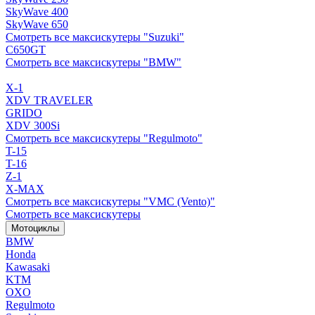
SkyWave 400
SkyWave 650
Смотреть все максискутеры "Suzuki"
C650GT
Смотреть все максискутеры "BMW"
X-1
XDV TRAVELER
GRIDO
XDV 300Si
Смотреть все максискутеры "Regulmoto"
T-15
T-16
Z-1
X-MAX
Смотреть все максискутеры "VMC (Vento)"
Смотреть все максискутеры
Мотоциклы
BMW
Honda
Kawasaki
KTM
OXO
Regulmoto