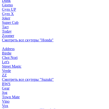
Dunk
Giorno
Gyro UP
Gyro X
Joker
Super Cub
Tact
Today
Zoomer
Смотреть все скутеры "Honda"
Address
Birdie
Choi Nori
Let's
Street Magic
Verde
ZZ
Смотреть все скутеры "Suzuki"
BWS
Gear
Jog
Town Mate
Vino
Vox