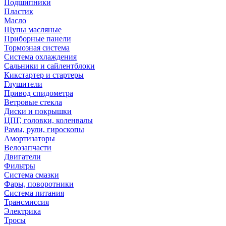
Подшипники
Пластик
Масло
Щупы масляные
Приборные панели
Тормозная система
Система охлаждения
Сальники и сайлентблоки
Кикстартер и стартеры
Глушители
Привод спидометра
Ветровые стекла
Диски и покрышки
ЦПГ, головки, коленвалы
Рамы, рули, гироскопы
Амортизаторы
Велозапчасти
Двигатели
Фильтры
Система смазки
Фары, поворотники
Система питания
Трансмиссия
Электрика
Тросы