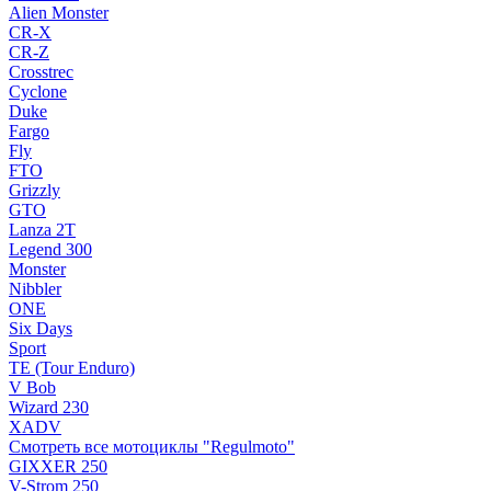
Alien Monster
CR-X
CR-Z
Crosstrec
Cyclone
Duke
Fargo
Fly
FTO
Grizzly
GTO
Lanza 2T
Legend 300
Monster
Nibbler
ONE
Six Days
Sport
TE (Tour Enduro)
V Bob
Wizard 230
XADV
Смотреть все мотоциклы "Regulmoto"
GIXXER 250
V-Strom 250