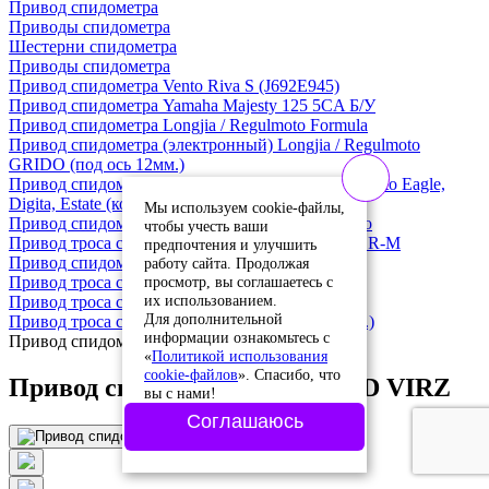
Привод спидометра
Приводы спидометра
Шестерни спидометра
Приводы спидометра
Привод спидометра Vento Riva S (J692E945)
Привод спидометра Yamaha Majesty 125 5CA Б/У
Привод спидометра Longjia / Regulmoto Formula
Привод спидометра (электронный) Longjia / Regulmoto
GRIDO (под ось 12мм.)
Привод спидометра (ось 12 мм.) Longjia / Regulmoto Eagle,
Digita, Estate (колосная база 12")
Мы используем cookie-файлы,
Привод спидометра (электронный) Vento Inferno
чтобы учесть ваши
Привод троса спидометра Honda Lead SCOOTER-M
предпочтения и улучшить
Привод спидометра R50, LEAD VIRZ
работу сайта. Продолжая
просмотр, вы соглашаетесь с
Привод троса спидометра Yamaha CN
их использованием.
Привод троса спидометра Honda Lead CN
Для дополнительной
Привод троса спидометра Suzuki (под ось 10мм.)
информации ознакомьтесь с
Привод спидометра R50, LEAD VIRZ
«
Политикой использования
cookie-файлов
». Спасибо, что
Привод спидометра R50, LEAD VIRZ
вы с нами!
Соглашаюсь