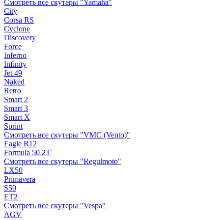
Смотреть все скутеры "Yamaha"
City
Corsa RS
Cyclone
Discovery
Force
Inferno
Infinity
Jet 49
Naked
Retro
Smart 2
Smart 3
Smart X
Sprint
Смотреть все скутеры "VMC (Vento)"
Eagle R12
Formula 50 2Т
Смотреть все скутеры "Regulmoto"
LX50
Primavera
S50
ET2
Смотреть все скутеры "Vespa"
AGV