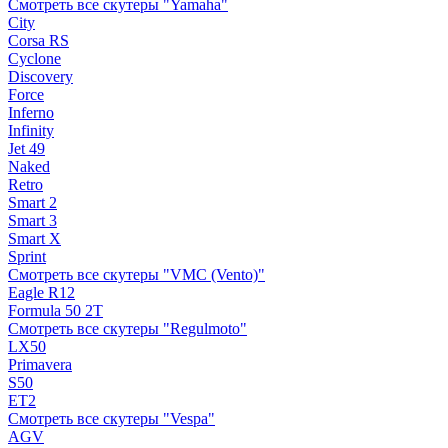
Смотреть все скутеры "Yamaha"
City
Corsa RS
Cyclone
Discovery
Force
Inferno
Infinity
Jet 49
Naked
Retro
Smart 2
Smart 3
Smart X
Sprint
Смотреть все скутеры "VMC (Vento)"
Eagle R12
Formula 50 2Т
Смотреть все скутеры "Regulmoto"
LX50
Primavera
S50
ET2
Смотреть все скутеры "Vespa"
AGV