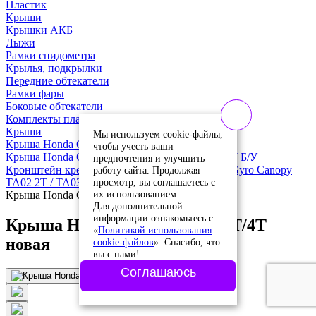
Пластик
Крыши
Крышки АКБ
Лыжи
Рамки спидометра
Крылья, подкрылки
Передние обтекатели
Рамки фары
Боковые обтекатели
Комплекты пластика
Крыши
Мы используем cookie-файлы,
Крыша Honda Gyro Canopy 2T/4T новая
чтобы учесть ваши
Крыша Honda Gyro Canopy TA02 / TA03 2T / 4T Б/У
предпочтения и улучшить
Кронштейн крепления крыши / стойки Honda Gyro Canopy
работу сайта. Продолжая
просмотр, вы соглашаетесь с
TA02 2T / TA03 4T Б/У
их использованием.
Крыша Honda Gyro Canopy 2T/4T новая
Для дополнительной
информации ознакомьтесь с
Крыша Honda Gyro Canopy 2T/4T
«
Политикой использования
новая
cookie-файлов
». Спасибо, что
вы с нами!
Соглашаюсь