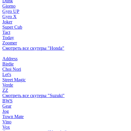
Dunk
Giorno
Gyro UP
Gyro X
Joker
Super Cub
Tact
Today
Zoomer
Смотреть все скутеры "Honda"
Address
Birdie
Choi Nori
Let's
Street Magic
Verde
ZZ
Смотреть все скутеры "Suzuki"
BWS
Gear
Jog
Town Mate
Vino
Vox