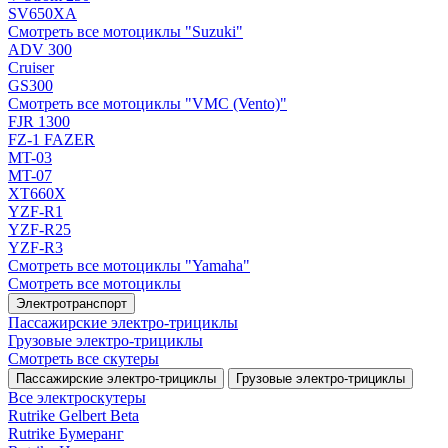
SV650XA
Смотреть все мотоциклы "Suzuki"
ADV 300
Cruiser
GS300
Смотреть все мотоциклы "VMC (Vento)"
FJR 1300
FZ-1 FAZER
MT-03
MT-07
XT660X
YZF-R1
YZF-R25
YZF-R3
Смотреть все мотоциклы "Yamaha"
Смотреть все мотоциклы
Электротранспорт
Пассажирские электро‑трициклы
Грузовые электро‑трициклы
Смотреть все скутеры
Пассажирские электро‑трициклы
Грузовые электро‑трициклы
Все электро­скутеры
Rutrike Gelbert Beta
Rutrike Бумеранг