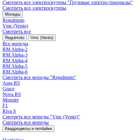
Смотреть все электро­скутеры "Грузовые электро‑трициклы"
Смотреть все электро­скутеры
Мопеды
Regulmoto
Vmc (Vento)
Смотреть все
Regulmoto
Vmc (Vento)
Все мопеды
RM Alpha-2
RM Alpha-3
RM Alpha-4
RM Alpha-5
RM Alpha-6
Смотреть все мопеды "Regulmoto"
Aura RS
Grace
Nova RS
Monster
F1
Riva S
Смотреть все мопеды "Vmc (Vento)"
Смотреть все мопеды
Квадроциклы и питбайки