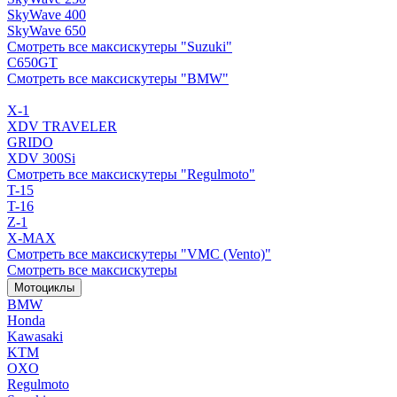
SkyWave 400
SkyWave 650
Смотреть все максискутеры "Suzuki"
C650GT
Смотреть все максискутеры "BMW"
X-1
XDV TRAVELER
GRIDO
XDV 300Si
Смотреть все максискутеры "Regulmoto"
T-15
T-16
Z-1
X-MAX
Смотреть все максискутеры "VMC (Vento)"
Смотреть все максискутеры
Мотоциклы
BMW
Honda
Kawasaki
KTM
OXO
Regulmoto