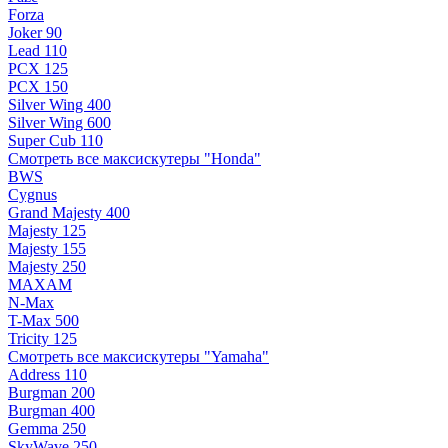
Forza
Joker 90
Lead 110
PCX 125
PCX 150
Silver Wing 400
Silver Wing 600
Super Cub 110
Смотреть все максискутеры "Honda"
BWS
Cygnus
Grand Majesty 400
Majesty 125
Majesty 155
Majesty 250
MAXAM
N-Max
T-Max 500
Tricity 125
Смотреть все максискутеры "Yamaha"
Address 110
Burgman 200
Burgman 400
Gemma 250
SkyWave 250