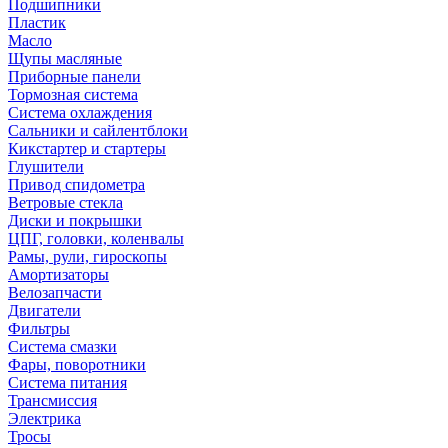
Подшипники
Пластик
Масло
Щупы масляные
Приборные панели
Тормозная система
Система охлаждения
Сальники и сайлентблоки
Кикстартер и стартеры
Глушители
Привод спидометра
Ветровые стекла
Диски и покрышки
ЦПГ, головки, коленвалы
Рамы, рули, гироскопы
Амортизаторы
Велозапчасти
Двигатели
Фильтры
Система смазки
Фары, поворотники
Система питания
Трансмиссия
Электрика
Тросы