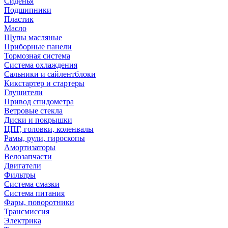
Сиденья
Подшипники
Пластик
Масло
Щупы масляные
Приборные панели
Тормозная система
Система охлаждения
Сальники и сайлентблоки
Кикстартер и стартеры
Глушители
Привод спидометра
Ветровые стекла
Диски и покрышки
ЦПГ, головки, коленвалы
Рамы, рули, гироскопы
Амортизаторы
Велозапчасти
Двигатели
Фильтры
Система смазки
Система питания
Фары, поворотники
Трансмиссия
Электрика