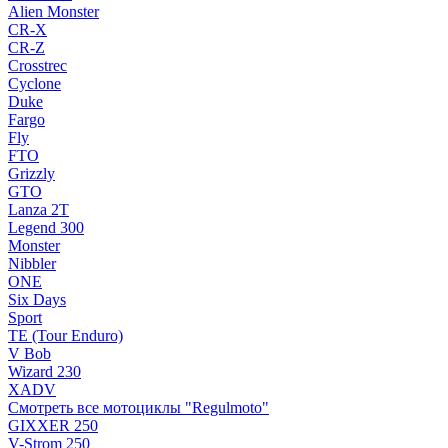
Alien Monster
CR-X
CR-Z
Crosstrec
Cyclone
Duke
Fargo
Fly
FTO
Grizzly
GTO
Lanza 2T
Legend 300
Monster
Nibbler
ONE
Six Days
Sport
TE (Tour Enduro)
V Bob
Wizard 230
XADV
Смотреть все мотоциклы "Regulmoto"
GIXXER 250
V-Strom 250