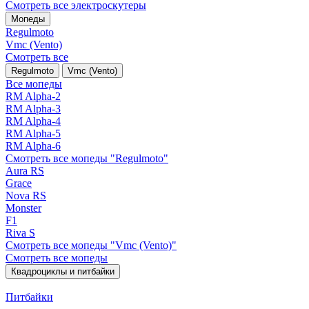
Смотреть все электро­скутеры
Мопеды
Regulmoto
Vmc (Vento)
Смотреть все
Regulmoto
Vmc (Vento)
Все мопеды
RM Alpha-2
RM Alpha-3
RM Alpha-4
RM Alpha-5
RM Alpha-6
Смотреть все мопеды "Regulmoto"
Aura RS
Grace
Nova RS
Monster
F1
Riva S
Смотреть все мопеды "Vmc (Vento)"
Смотреть все мопеды
Квадроциклы и питбайки
Питбайки