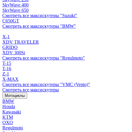
SkyWave 400
SkyWave 650
Смотреть все максискутеры "Suzuki"
C650GT
Смотреть все максискутеры "BMW"
X-1
XDV TRAVELER
GRIDO
XDV 300Si
Смотреть все максискутеры "Regulmoto"
T-15
T-16
Z-1
X-MAX
Смотреть все максискутеры "VMC (Vento)"
Смотреть все максискутеры
Мотоциклы
BMW
Honda
Kawasaki
KTM
OXO
Regulmoto