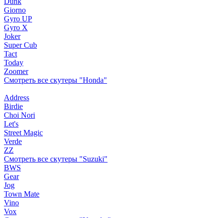
Dunk
Giorno
Gyro UP
Gyro X
Joker
Super Cub
Tact
Today
Zoomer
Смотреть все скутеры "Honda"
Address
Birdie
Choi Nori
Let's
Street Magic
Verde
ZZ
Смотреть все скутеры "Suzuki"
BWS
Gear
Jog
Town Mate
Vino
Vox