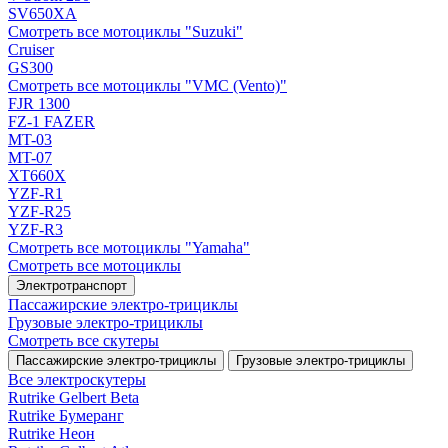
SV650XA
Смотреть все мотоциклы "Suzuki"
Cruiser
GS300
Смотреть все мотоциклы "VMC (Vento)"
FJR 1300
FZ-1 FAZER
MT-03
MT-07
XT660X
YZF-R1
YZF-R25
YZF-R3
Смотреть все мотоциклы "Yamaha"
Смотреть все мотоциклы
Электротранспорт
Пассажирские электро‑трициклы
Грузовые электро‑трициклы
Смотреть все скутеры
Пассажирские электро‑трициклы
Грузовые электро‑трициклы
Все электро­скутеры
Rutrike Gelbert Beta
Rutrike Бумеранг
Rutrike Неон