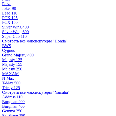
Forza
Joker 90
Lead 110
PCX 125
PCX 150
Silver Wing 400
Silver Wing 600
Super Cub 110
Смотреть все максискутеры "Honda"
BWS
Cygnus
Grand Majesty 400
Majesty 125
Majesty 155
Majesty 250
MAXAM
N-Max
T-Max 500
Tricity 125
Смотреть все максискутеры "Yamaha"
Address 110
Burgman 200
Burgman 400
Gemma 250
SkyWave 250