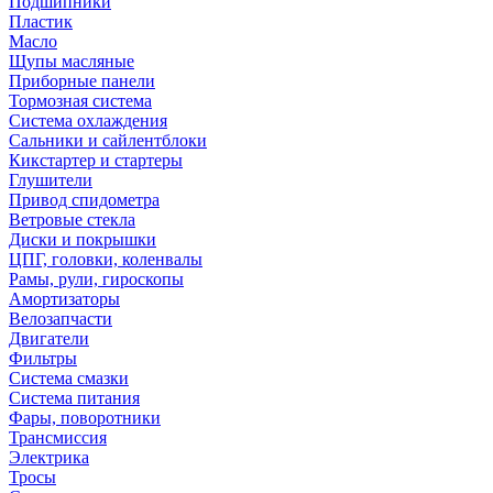
Подшипники
Пластик
Масло
Щупы масляные
Приборные панели
Тормозная система
Система охлаждения
Сальники и сайлентблоки
Кикстартер и стартеры
Глушители
Привод спидометра
Ветровые стекла
Диски и покрышки
ЦПГ, головки, коленвалы
Рамы, рули, гироскопы
Амортизаторы
Велозапчасти
Двигатели
Фильтры
Система смазки
Система питания
Фары, поворотники
Трансмиссия
Электрика
Тросы