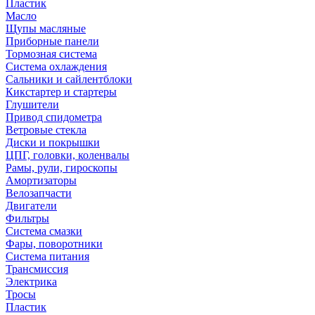
Пластик
Масло
Щупы масляные
Приборные панели
Тормозная система
Система охлаждения
Сальники и сайлентблоки
Кикстартер и стартеры
Глушители
Привод спидометра
Ветровые стекла
Диски и покрышки
ЦПГ, головки, коленвалы
Рамы, рули, гироскопы
Амортизаторы
Велозапчасти
Двигатели
Фильтры
Система смазки
Фары, поворотники
Система питания
Трансмиссия
Электрика
Тросы
Пластик