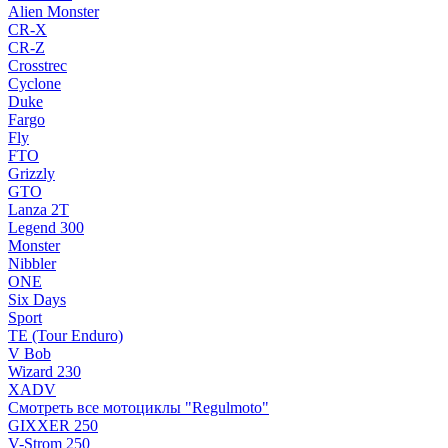
Alien Monster
CR-X
CR-Z
Crosstrec
Cyclone
Duke
Fargo
Fly
FTO
Grizzly
GTO
Lanza 2T
Legend 300
Monster
Nibbler
ONE
Six Days
Sport
TE (Tour Enduro)
V Bob
Wizard 230
XADV
Смотреть все мотоциклы "Regulmoto"
GIXXER 250
V-Strom 250