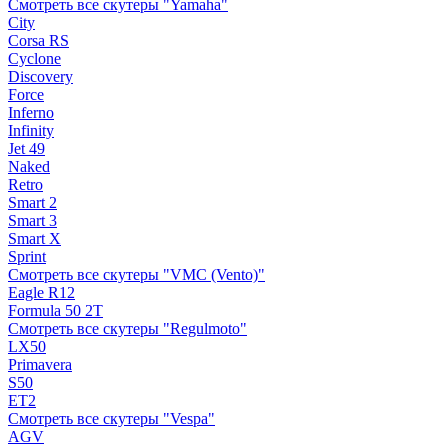
Смотреть все скутеры "Yamaha"
City
Corsa RS
Cyclone
Discovery
Force
Inferno
Infinity
Jet 49
Naked
Retro
Smart 2
Smart 3
Smart X
Sprint
Смотреть все скутеры "VMC (Vento)"
Eagle R12
Formula 50 2Т
Смотреть все скутеры "Regulmoto"
LX50
Primavera
S50
ET2
Смотреть все скутеры "Vespa"
AGV