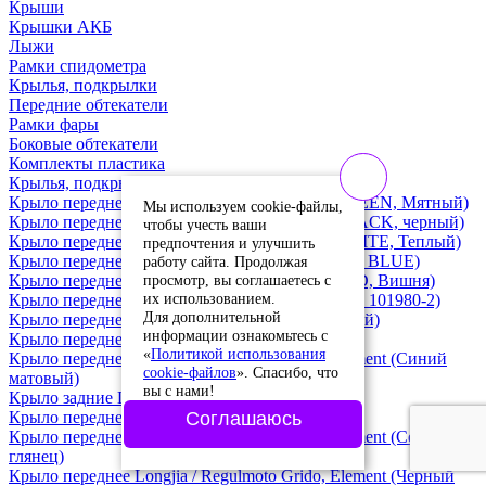
Крыши
Крышки АКБ
Лыжи
Рамки спидометра
Крылья, подкрылки
Передние обтекатели
Рамки фары
Боковые обтекатели
Комплекты пластика
Крылья, подкрылки
Крыло переднее (задняя часть) Vento Retro (GREEN, Мятный)
Мы используем cookie-файлы,
Крыло переднее (задняя часть) Vento Retro (BLACK, черный)
чтобы учесть ваши
Крыло переднее (задняя часть) Vento Retro (WHITE, Теплый)
предпочтения и улучшить
Крыло переднее Vento Inferno 150-170cc (MATT BLUE)
работу сайта. Продолжая
просмотр, вы соглашаетесь с
Крыло переднее (задняя часть) Vento Retro (RED, Вишня)
их использованием.
Крыло переднее Alpha RM-3 (бордовый глянец, 101980-2)
Для дополнительной
Крыло переднее Vento Smart-2 (зеленый матовый)
информации ознакомьтесь с
Крыло переднее Vento City (синий глянец)
«
Политикой использования
Крыло переднее Longjia / Regulmoto Grido, Element (Синий
cookie-файлов
». Спасибо, что
матовый)
вы с нами!
Крыло задние Longjia / Regulmoto XDV 300
Крыло переднее верхнее Regulmoto Duke
Соглашаюсь
Крыло переднее Longjia / Regulmoto Grido, Element (Серый
глянец)
Крыло переднее Longjia / Regulmoto Grido, Element (Черный