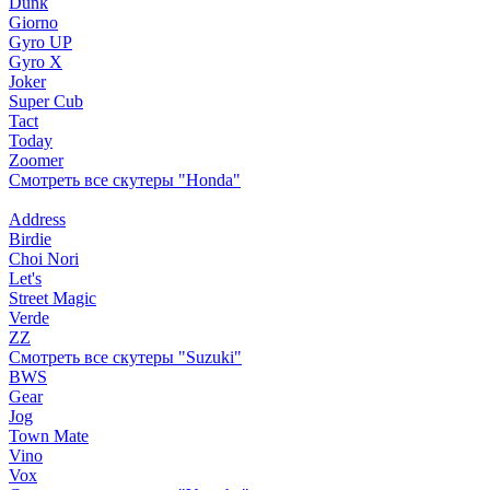
Dunk
Giorno
Gyro UP
Gyro X
Joker
Super Cub
Tact
Today
Zoomer
Смотреть все скутеры "Honda"
Address
Birdie
Choi Nori
Let's
Street Magic
Verde
ZZ
Смотреть все скутеры "Suzuki"
BWS
Gear
Jog
Town Mate
Vino
Vox