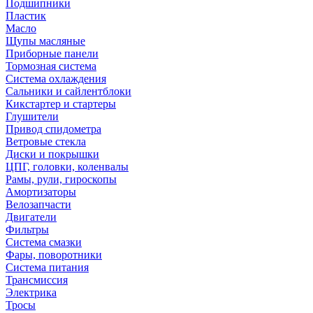
Подшипники
Пластик
Масло
Щупы масляные
Приборные панели
Тормозная система
Система охлаждения
Сальники и сайлентблоки
Кикстартер и стартеры
Глушители
Привод спидометра
Ветровые стекла
Диски и покрышки
ЦПГ, головки, коленвалы
Рамы, рули, гироскопы
Амортизаторы
Велозапчасти
Двигатели
Фильтры
Система смазки
Фары, поворотники
Система питания
Трансмиссия
Электрика
Тросы