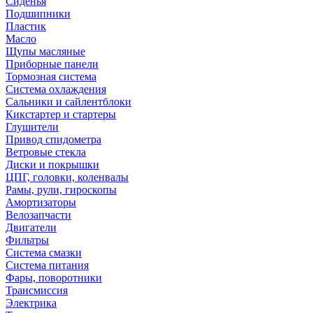
Сиденья
Подшипники
Пластик
Масло
Щупы масляные
Приборные панели
Тормозная система
Система охлаждения
Сальники и сайлентблоки
Кикстартер и стартеры
Глушители
Привод спидометра
Ветровые стекла
Диски и покрышки
ЦПГ, головки, коленвалы
Рамы, рули, гироскопы
Амортизаторы
Велозапчасти
Двигатели
Фильтры
Система смазки
Система питания
Фары, поворотники
Трансмиссия
Электрика