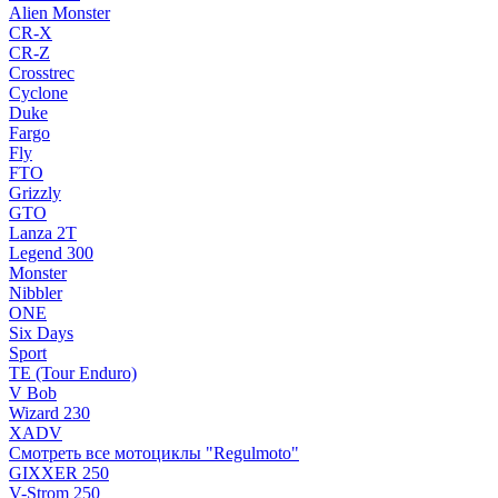
Alien Monster
CR-X
CR-Z
Crosstrec
Cyclone
Duke
Fargo
Fly
FTO
Grizzly
GTO
Lanza 2T
Legend 300
Monster
Nibbler
ONE
Six Days
Sport
TE (Tour Enduro)
V Bob
Wizard 230
XADV
Смотреть все мотоциклы "Regulmoto"
GIXXER 250
V-Strom 250