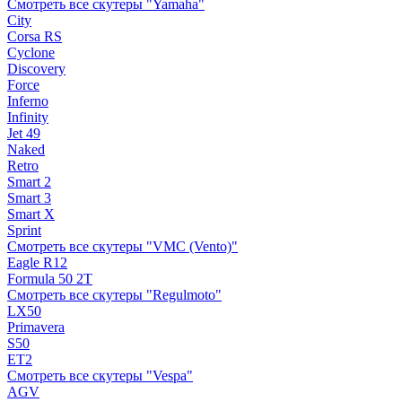
Смотреть все скутеры "Yamaha"
City
Corsa RS
Cyclone
Discovery
Force
Inferno
Infinity
Jet 49
Naked
Retro
Smart 2
Smart 3
Smart X
Sprint
Смотреть все скутеры "VMC (Vento)"
Eagle R12
Formula 50 2Т
Смотреть все скутеры "Regulmoto"
LX50
Primavera
S50
ET2
Смотреть все скутеры "Vespa"
AGV