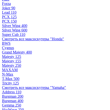
Forza
Joker 90
Lead 110
PCX 125
PCX 150
Silver Wing 400
Silver Wing 600
Super Cub 110
Смотреть все максискутеры "Honda"
BWS
Cygnus
Grand Majesty 400
Majesty 125
Majesty 155
Majesty 250
MAXAM
N-Max
T-Max 500
Tricity 125
Смотреть все максискутеры "Yamaha"
Address 110
Burgman 200
Burgman 400
Gemma 250
SkyWave 250