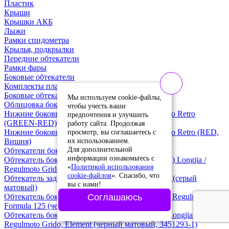
Пластик
Крыши
Крышки АКБ
Лыжи
Рамки спидометра
Крылья, подкрылки
Передние обтекатели
Рамки фары
Боковые обтекатели
Комплекты пластика
Боковые обтекатели
Мы используем cookie-файлы,
Облицовка боковая (левая) Regulmoto Wizard
чтобы учесть ваши
Нижние боковые обтекатели / лыжи (пара) Vento Retro
предпочтения и улучшить
(GREEN-RED)
работу сайта. Продолжая
просмотр, вы соглашаетесь с
Нижние боковые обтекатели / лыжи (пара) Vento Retro (RED,
их использованием.
Вишня)
Для дополнительной
Обтекатели боковые Longjia / Regulmoto Eagle
информации ознакомьтесь с
Обтекатель боковой передний (левый и правый) Longjia /
«
Политикой использования
Regulmoto Grido, Element (серый, 3448548-3)
cookie-файлов
». Спасибо, что
Обтекатель задний правый VMC / Vento Inferno (серый
вы с нами!
матовый)
Обтекатель боковой (левый и правый) Longjia / Regulmoto
Соглашаюсь
Formula 125 (черный матовый)
Обтекатель боковой задний (левый и правый) Longjia /
Regulmoto Grido, Element (черный матовый, 3451293-1)