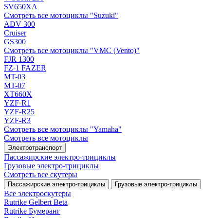
SV650XA
Смотреть все мотоциклы "Suzuki"
ADV 300
Cruiser
GS300
Смотреть все мотоциклы "VMC (Vento)"
FJR 1300
FZ-1 FAZER
MT-03
MT-07
XT660X
YZF-R1
YZF-R25
YZF-R3
Смотреть все мотоциклы "Yamaha"
Смотреть все мотоциклы
Электротранспорт
Пассажирские электро‑трициклы
Грузовые электро‑трициклы
Смотреть все скутеры
Пассажирские электро‑трициклы
Грузовые электро‑трициклы
Все электро­скутеры
Rutrike Gelbert Beta
Rutrike Бумеранг