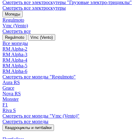
Смотреть все электро­скутеры "Грузовые электро‑трициклы"
Смотреть все электро­скутеры
Мопеды
Regulmoto
Vmc (Vento)
Смотреть все
Regulmoto
Vmc (Vento)
Все мопеды
RM Alpha-2
RM Alpha-3
RM Alpha-4
RM Alpha-5
RM Alpha-6
Смотреть все мопеды "Regulmoto"
Aura RS
Grace
Nova RS
Monster
F1
Riva S
Смотреть все мопеды "Vmc (Vento)"
Смотреть все мопеды
Квадроциклы и питбайки