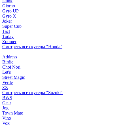
Dunk
Giorno
Gyro UP
Gyro X
Joker
Super Cub
Tact
Today
Zoomer
Смотреть все скутеры "Honda"
Address
Birdie
Choi Nori
Let's
Street Magic
Verde
ZZ
Смотреть все скутеры "Suzuki"
BWS
Gear
Jog
Town Mate
Vino
Vox