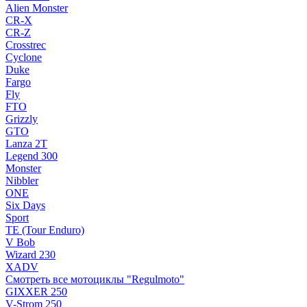
Alien Monster
CR-X
CR-Z
Crosstrec
Cyclone
Duke
Fargo
Fly
FTO
Grizzly
GTO
Lanza 2T
Legend 300
Monster
Nibbler
ONE
Six Days
Sport
TE (Tour Enduro)
V Bob
Wizard 230
XADV
Смотреть все мотоциклы "Regulmoto"
GIXXER 250
V-Strom 250