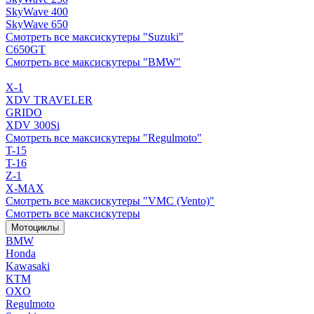
SkyWave 400
SkyWave 650
Смотреть все максискутеры "Suzuki"
C650GT
Смотреть все максискутеры "BMW"
X-1
XDV TRAVELER
GRIDO
XDV 300Si
Смотреть все максискутеры "Regulmoto"
T-15
T-16
Z-1
X-MAX
Смотреть все максискутеры "VMC (Vento)"
Смотреть все максискутеры
Мотоциклы
BMW
Honda
Kawasaki
KTM
OXO
Regulmoto