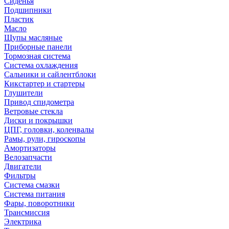
Сиденья
Подшипники
Пластик
Масло
Щупы масляные
Приборные панели
Тормозная система
Система охлаждения
Сальники и сайлентблоки
Кикстартер и стартеры
Глушители
Привод спидометра
Ветровые стекла
Диски и покрышки
ЦПГ, головки, коленвалы
Рамы, рули, гироскопы
Амортизаторы
Велозапчасти
Двигатели
Фильтры
Система смазки
Система питания
Фары, поворотники
Трансмиссия
Электрика