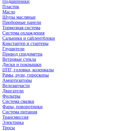
Подшипники
Пластик
Масло
Щупы масляные
Приборные панели
Тормозная система
Система охлаждения
Сальники и сайлентблоки
Кикстартер и стартеры
Глушители
Привод спидометра
Ветровые стекла
Диски и покрышки
ЦПГ, головки, коленвалы
Рамы, рули, гироскопы
Амортизаторы
Велозапчасти
Двигатели
Фильтры
Система смазки
Фары, поворотники
Система питания
Трансмиссия
Электрика
Тросы