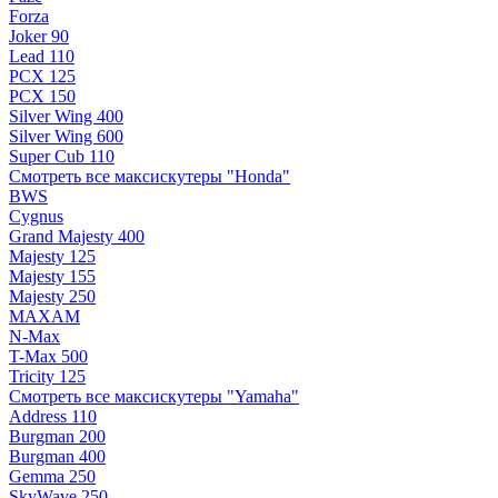
Forza
Joker 90
Lead 110
PCX 125
PCX 150
Silver Wing 400
Silver Wing 600
Super Cub 110
Смотреть все максискутеры "Honda"
BWS
Cygnus
Grand Majesty 400
Majesty 125
Majesty 155
Majesty 250
MAXAM
N-Max
T-Max 500
Tricity 125
Смотреть все максискутеры "Yamaha"
Address 110
Burgman 200
Burgman 400
Gemma 250
SkyWave 250