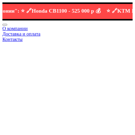
и":
⭐️ 🔗
Honda CB1100 -
525 000 р 💰
⭐️ 🔗
KTM DUKE 
О компании
Доставка и оплата
Контакты