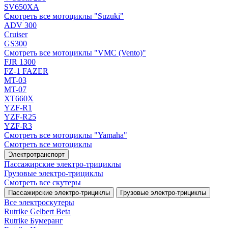
SV650XA
Смотреть все мотоциклы "Suzuki"
ADV 300
Cruiser
GS300
Смотреть все мотоциклы "VMC (Vento)"
FJR 1300
FZ-1 FAZER
MT-03
MT-07
XT660X
YZF-R1
YZF-R25
YZF-R3
Смотреть все мотоциклы "Yamaha"
Смотреть все мотоциклы
Электротранспорт
Пассажирские электро‑трициклы
Грузовые электро‑трициклы
Смотреть все скутеры
Пассажирские электро‑трициклы
Грузовые электро‑трициклы
Все электро­скутеры
Rutrike Gelbert Beta
Rutrike Бумеранг