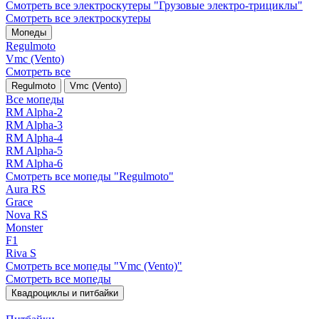
Смотреть все электро­скутеры "Грузовые электро‑трициклы"
Смотреть все электро­скутеры
Мопеды
Regulmoto
Vmc (Vento)
Смотреть все
Regulmoto
Vmc (Vento)
Все мопеды
RM Alpha-2
RM Alpha-3
RM Alpha-4
RM Alpha-5
RM Alpha-6
Смотреть все мопеды "Regulmoto"
Aura RS
Grace
Nova RS
Monster
F1
Riva S
Смотреть все мопеды "Vmc (Vento)"
Смотреть все мопеды
Квадроциклы и питбайки