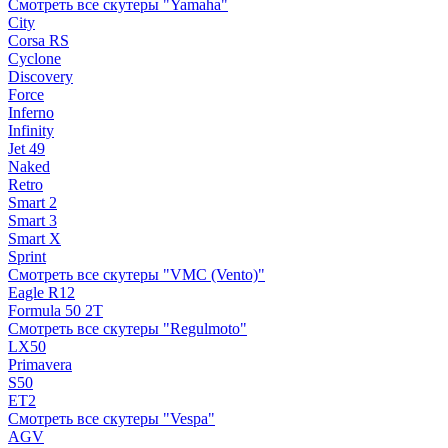
Смотреть все скутеры "Yamaha"
City
Corsa RS
Cyclone
Discovery
Force
Inferno
Infinity
Jet 49
Naked
Retro
Smart 2
Smart 3
Smart X
Sprint
Смотреть все скутеры "VMC (Vento)"
Eagle R12
Formula 50 2Т
Смотреть все скутеры "Regulmoto"
LX50
Primavera
S50
ET2
Смотреть все скутеры "Vespa"
AGV