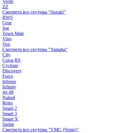
Verde
ZZ
Смотреть все скутеры "Suzuki"
BWS
Gear
Jog
Town Mate
Vino
Vox
Смотреть все скутеры "Yamaha"
City
Corsa RS
Cyclone
Discovery
Force
Inferno
Infinity
Jet 49
Naked
Retro
Smart 2
Smart 3
Smart X
Sprint
Смотреть все скутеры "VMC (Vento)"