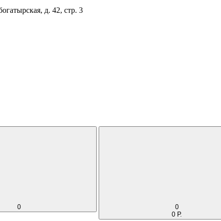
огатырская, д. 42, стр. 3
0
0
0 Р.