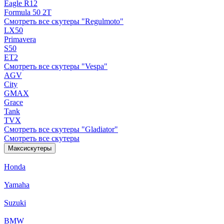
Eagle R12
Formula 50 2Т
Смотреть все скутеры "Regulmoto"
LX50
Primavera
S50
ET2
Смотреть все скутеры "Vespa"
AGV
City
GMAX
Grace
Tank
TVX
Смотреть все скутеры "Gladiator"
Смотреть все скутеры
Максискутеры
Honda
Yamaha
Suzuki
BMW