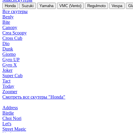
Honda
Suzuki
Yamaha
VMC (Vento)
Regulmoto
Vespa
Gl
Все скутеры
Benly
Bite
Canopy
Crea Scoopy
Cross Cub
Dio
Dunk
Giorno
Gyro UP
Gyro X
Joker
Super Cub
Tact
Today
Zoomer
Смотреть все скутеры "Honda"
Address
Birdie
Choi Nori
Let's
Street Magic