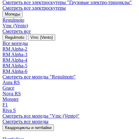
Смотреть все электро­скутеры "Грузовые электро‑трициклы"
Смотреть все электро­скутеры
Мопеды
Regulmoto
Vmc (Vento)
Смотреть все
Regulmoto
Vmc (Vento)
Все мопеды
RM Alpha-2
RM Alpha-3
RM Alpha-4
RM Alpha-5
RM Alpha-6
Смотреть все мопеды "Regulmoto"
Aura RS
Grace
Nova RS
Monster
F1
Riva S
Смотреть все мопеды "Vmc (Vento)"
Смотреть все мопеды
Квадроциклы и питбайки