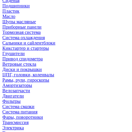
Сиденья
Подшипники
Пластик
Масло
Щупы масляные
Приборные панели
Тормозная система
Система охлаждения
Сальники и сайлентблоки
Кикстартер и стартеры
Глушители
Привод спидометра
Ветровые стекла
Диски и покрышки
ЦПГ, головки, коленвалы
Рамы, рули, гироскопы
Амортизаторы
Велозапчасти
Двигатели
Фильтры
Система смазки
Система питания
Фары, поворотники
Трансмиссия
Электрика