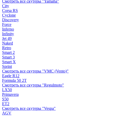
Смотреть все скутеры "Yamaha"
City
Corsa RS
Cyclone
Discovery
Force
Inferno
Infinity
Jet 49
Naked
Retro
Smart 2
Smart 3
Smart X
Sprint
Смотреть все скутеры "VMC (Vento)"
Eagle R12
Formula 50 2Т
Смотреть все скутеры "Regulmoto"
LX50
Primavera
S50
ET2
Смотреть все скутеры "Vespa"
AGV