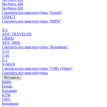
SkyWave 400
SkyWave 650
Смотреть все максискутеры "Suzuki"
C650GT
Смотреть все максискутеры "BMW"
X-1
XDV TRAVELER
GRIDO
XDV 300Si
Смотреть все максискутеры "Regulmoto"
T-15
T-16
Z-1
X-MAX
Смотреть все максискутеры "VMC (Vento)"
Смотреть все максискутеры
Мотоциклы
BMW
Honda
Kawasaki
KTM
OXO
Regulmoto