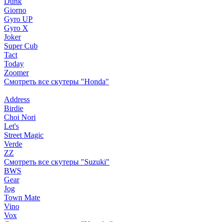
Dunk
Giorno
Gyro UP
Gyro X
Joker
Super Cub
Tact
Today
Zoomer
Смотреть все скутеры "Honda"
Address
Birdie
Choi Nori
Let's
Street Magic
Verde
ZZ
Смотреть все скутеры "Suzuki"
BWS
Gear
Jog
Town Mate
Vino
Vox