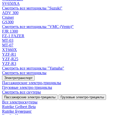
SV650XA
Смотреть все мотоциклы "Suzuki"
ADV 300
Cruiser
GS300
Смотреть все мотоциклы "VMC (Vento)"
FJR 1300
FZ-1 FAZER
MT-03
MT-07
XT660X
YZF-R1
YZF-R25
YZF-R3
Смотреть все мотоциклы "Yamaha"
Смотреть все мотоциклы
Электротранспорт
Пассажирские электро‑трициклы
Грузовые электро‑трициклы
Смотреть все скутеры
Пассажирские электро‑трициклы
Грузовые электро‑трициклы
Все электро­скутеры
Rutrike Gelbert Beta
Rutrike Бумеранг