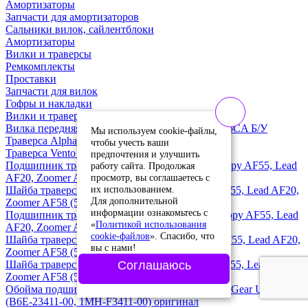
Амортизаторы
Запчасти для амортизаторов
Сальники вилок, сайлентблоки
Амортизаторы
Вилки и траверсы
Ремкомплекты
Проставки
Запчасти для вилок
Гофры и накладки
Вилки и траверсы
Вилка передняя (траверса) Yamaha Majesty 125 5CA Б/У
Мы используем cookie-файлы,
Траверса Alpha (d-27)
чтобы учесть ваши
Траверса Vento Jet RS (180cc)
предпочтения и улучшить
Подшипник траверсы нижний Honda Crea Scoopy AF55, Lead
работу сайта. Продолжая
просмотр, вы соглашаетесь с
AF20, Zoomer AF58 (53210-GG2-751) оригинал
их использованием.
Шайба траверсы нижняя Honda Crea Scoopy AF55, Lead AF20,
Для дополнительной
Zoomer AF58 (53212-GEE-000) оригинал
информации ознакомьтесь с
Подшипник траверсы верхний Honda Crea Scoopy AF55, Lead
«
Политикой использования
AF20, Zoomer AF58 (53210-GR1-751) оригинал
cookie-файлов
». Спасибо, что
Шайба траверсы верхняя Honda Crea Scoopy AF55, Lead AF20,
вы с нами!
Zoomer AF58 (50301-GM0-000) оригинал
Шайба траверсы нижняя Honda Crea Scoopy AF55, Lead AF20,
Соглашаюсь
Zoomer AF58 (50305-GC8-003) оригинал
Обойма подшипника траверсы нижняя Yamaha Gear UA06J
(B6E-23411-00, 1MH-F3411-00) оригинал