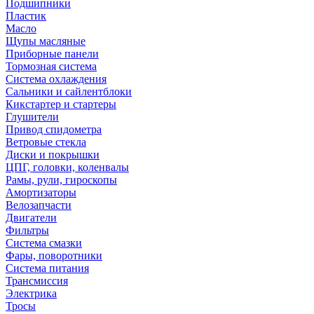
Подшипники
Пластик
Масло
Щупы масляные
Приборные панели
Тормозная система
Система охлаждения
Сальники и сайлентблоки
Кикстартер и стартеры
Глушители
Привод спидометра
Ветровые стекла
Диски и покрышки
ЦПГ, головки, коленвалы
Рамы, рули, гироскопы
Амортизаторы
Велозапчасти
Двигатели
Фильтры
Система смазки
Фары, поворотники
Система питания
Трансмиссия
Электрика
Тросы