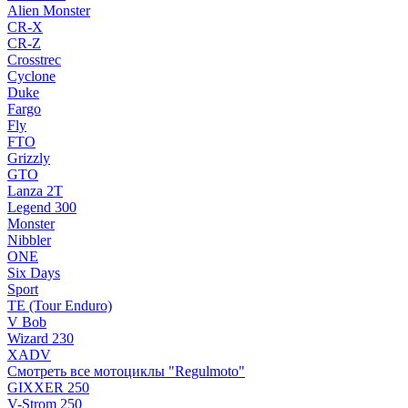
Alien Monster
CR-X
CR-Z
Crosstrec
Cyclone
Duke
Fargo
Fly
FTO
Grizzly
GTO
Lanza 2T
Legend 300
Monster
Nibbler
ONE
Six Days
Sport
TE (Tour Enduro)
V Bob
Wizard 230
XADV
Смотреть все мотоциклы "Regulmoto"
GIXXER 250
V-Strom 250