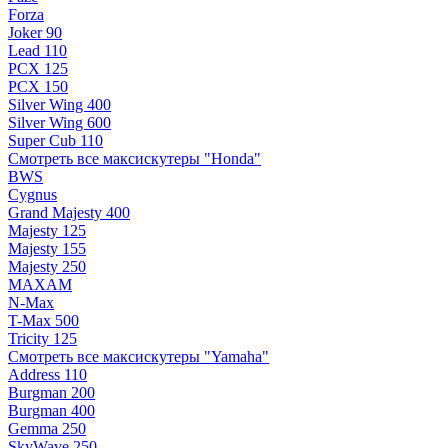
Forza
Joker 90
Lead 110
PCX 125
PCX 150
Silver Wing 400
Silver Wing 600
Super Cub 110
Смотреть все максискутеры "Honda"
BWS
Cygnus
Grand Majesty 400
Majesty 125
Majesty 155
Majesty 250
MAXAM
N-Max
T-Max 500
Tricity 125
Смотреть все максискутеры "Yamaha"
Address 110
Burgman 200
Burgman 400
Gemma 250
SkyWave 250