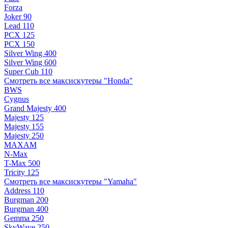
Forza
Joker 90
Lead 110
PCX 125
PCX 150
Silver Wing 400
Silver Wing 600
Super Cub 110
Смотреть все максискутеры "Honda"
BWS
Cygnus
Grand Majesty 400
Majesty 125
Majesty 155
Majesty 250
MAXAM
N-Max
T-Max 500
Tricity 125
Смотреть все максискутеры "Yamaha"
Address 110
Burgman 200
Burgman 400
Gemma 250
SkyWave 250