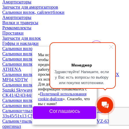
Амортизаторы
Запчасти для амортизаторов
Сальники вилок, сайлентблоки
Амортизаторы
Вилки и траверсы
Ремкомплекты
Проставки
Запчасти для вилок
Гофры и накладки
Сальники вилок, сайлентблоки
Сальники вилки (2шт.) 30х40х8/9 WAS
Мы используем cookie-файлы,
Сальники вилки (2 шт.) 41х53х10,5 мм. ATHENA
чтобы учесть ваши
Сальники вилки (2 шт.) 35х48х11 мм. Honda Forza MF12
Менеджер
предпочтения и улучшить
ATHENA
работу сайта. Продолжая
Здравствуйте! Напишите, если
просмотр, вы соглашаетесь с
Сальники вилки (2 шт.) 33х46х10,8 мм. Honda Foresight EX
у Вас есть вопросы по выбору
их использованием.
MF04 SDTW
или покупке мототехники.
Для дополнительной
Сальники вилки 41х53х8/10,5 (2 шт.) + пыльники (2 шт.)
информации ознакомьтесь с
Suzuki Skywave 250/400 CJ41/42/43/44/45/46,
«
Политикой использования
CK41/42/43/44/45/46, Yamaha Majesty 400 CN
cookie-файлов
». Спасибо, что
Сальники вилки (2 шт.) 33х46х10,5 ATHENA
вы с нами!
Сальники вилки (2 шт.) 27х39х10,5 мм. Honda Dio CN
Сальники+пыльники переднего амортизатора 33х45х10 /
Соглашаюсь
33х45/51х13 CN
Сальник+пыльник вилки Honda Forza (51490-KVZ-631)
оригинал