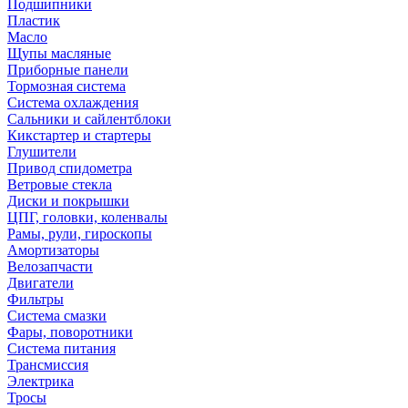
Подшипники
Пластик
Масло
Щупы масляные
Приборные панели
Тормозная система
Система охлаждения
Сальники и сайлентблоки
Кикстартер и стартеры
Глушители
Привод спидометра
Ветровые стекла
Диски и покрышки
ЦПГ, головки, коленвалы
Рамы, рули, гироскопы
Амортизаторы
Велозапчасти
Двигатели
Фильтры
Система смазки
Фары, поворотники
Система питания
Трансмиссия
Электрика
Тросы