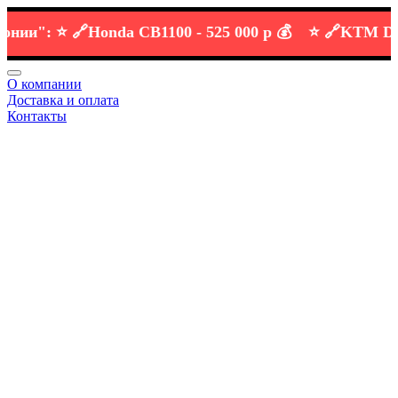
":
⭐️ 🔗
Honda CB1100 -
525 000 р 💰
⭐️ 🔗
KTM DUKE 6
О компании
Доставка и оплата
Контакты