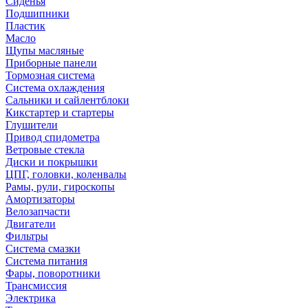
Сиденья
Подшипники
Пластик
Масло
Щупы масляные
Приборные панели
Тормозная система
Система охлаждения
Сальники и сайлентблоки
Кикстартер и стартеры
Глушители
Привод спидометра
Ветровые стекла
Диски и покрышки
ЦПГ, головки, коленвалы
Рамы, рули, гироскопы
Амортизаторы
Велозапчасти
Двигатели
Фильтры
Система смазки
Система питания
Фары, поворотники
Трансмиссия
Электрика