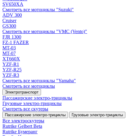
SV650XA
Смотреть все мотоциклы "Suzuki"
ADV 300
Cruiser
GS300
Смотреть все мотоциклы "VMC (Vento)"
FJR 1300
FZ-1 FAZER
MT-03
MT-07
XT660X
YZF-R1
YZF-R25
YZF-R3
Смотреть все мотоциклы "Yamaha"
Смотреть все мотоциклы
Электротранспорт
Пассажирские электро‑трициклы
Грузовые электро‑трициклы
Смотреть все скутеры
Пассажирские электро‑трициклы
Грузовые электро‑трициклы
Все электро­скутеры
Rutrike Gelbert Beta
Rutrike Бумеранг