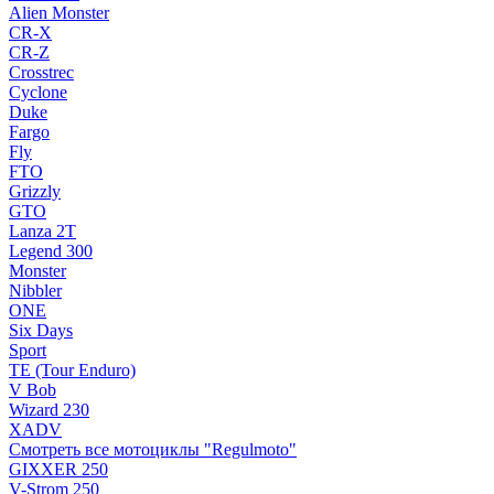
Alien Monster
CR-X
CR-Z
Crosstrec
Cyclone
Duke
Fargo
Fly
FTO
Grizzly
GTO
Lanza 2T
Legend 300
Monster
Nibbler
ONE
Six Days
Sport
TE (Tour Enduro)
V Bob
Wizard 230
XADV
Смотреть все мотоциклы "Regulmoto"
GIXXER 250
V-Strom 250