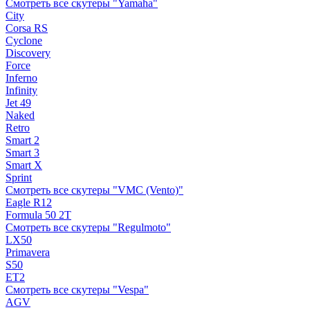
Смотреть все скутеры "Yamaha"
City
Corsa RS
Cyclone
Discovery
Force
Inferno
Infinity
Jet 49
Naked
Retro
Smart 2
Smart 3
Smart X
Sprint
Смотреть все скутеры "VMC (Vento)"
Eagle R12
Formula 50 2Т
Смотреть все скутеры "Regulmoto"
LX50
Primavera
S50
ET2
Смотреть все скутеры "Vespa"
AGV