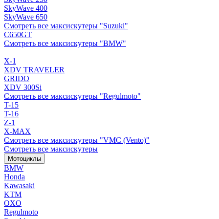
SkyWave 400
SkyWave 650
Смотреть все максискутеры "Suzuki"
C650GT
Смотреть все максискутеры "BMW"
X-1
XDV TRAVELER
GRIDO
XDV 300Si
Смотреть все максискутеры "Regulmoto"
T-15
T-16
Z-1
X-MAX
Смотреть все максискутеры "VMC (Vento)"
Смотреть все максискутеры
Мотоциклы
BMW
Honda
Kawasaki
KTM
OXO
Regulmoto