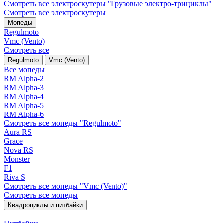
Смотреть все электро­скутеры "Грузовые электро‑трициклы"
Смотреть все электро­скутеры
Мопеды
Regulmoto
Vmc (Vento)
Смотреть все
Regulmoto
Vmc (Vento)
Все мопеды
RM Alpha-2
RM Alpha-3
RM Alpha-4
RM Alpha-5
RM Alpha-6
Смотреть все мопеды "Regulmoto"
Aura RS
Grace
Nova RS
Monster
F1
Riva S
Смотреть все мопеды "Vmc (Vento)"
Смотреть все мопеды
Квадроциклы и питбайки