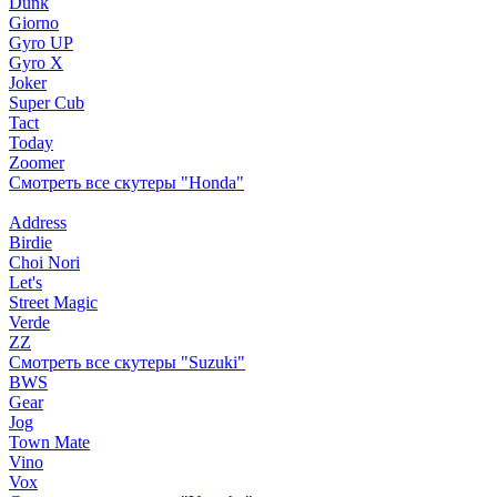
Dunk
Giorno
Gyro UP
Gyro X
Joker
Super Cub
Tact
Today
Zoomer
Смотреть все скутеры "Honda"
Address
Birdie
Choi Nori
Let's
Street Magic
Verde
ZZ
Смотреть все скутеры "Suzuki"
BWS
Gear
Jog
Town Mate
Vino
Vox