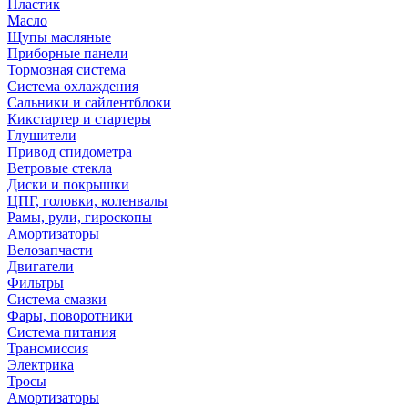
Пластик
Масло
Щупы масляные
Приборные панели
Тормозная система
Система охлаждения
Сальники и сайлентблоки
Кикстартер и стартеры
Глушители
Привод спидометра
Ветровые стекла
Диски и покрышки
ЦПГ, головки, коленвалы
Рамы, рули, гироскопы
Амортизаторы
Велозапчасти
Двигатели
Фильтры
Система смазки
Фары, поворотники
Система питания
Трансмиссия
Электрика
Тросы
Амортизаторы