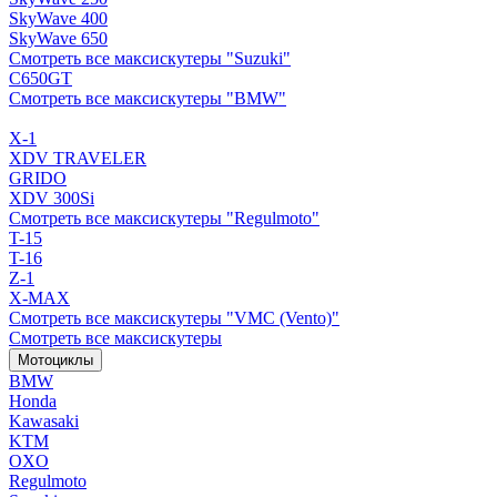
SkyWave 400
SkyWave 650
Смотреть все максискутеры "Suzuki"
C650GT
Смотреть все максискутеры "BMW"
X-1
XDV TRAVELER
GRIDO
XDV 300Si
Смотреть все максискутеры "Regulmoto"
T-15
T-16
Z-1
X-MAX
Смотреть все максискутеры "VMC (Vento)"
Смотреть все максискутеры
Мотоциклы
BMW
Honda
Kawasaki
KTM
OXO
Regulmoto