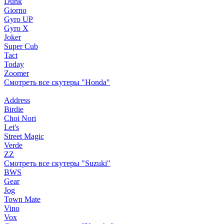
Dunk
Giorno
Gyro UP
Gyro X
Joker
Super Cub
Tact
Today
Zoomer
Смотреть все скутеры "Honda"
Address
Birdie
Choi Nori
Let's
Street Magic
Verde
ZZ
Смотреть все скутеры "Suzuki"
BWS
Gear
Jog
Town Mate
Vino
Vox