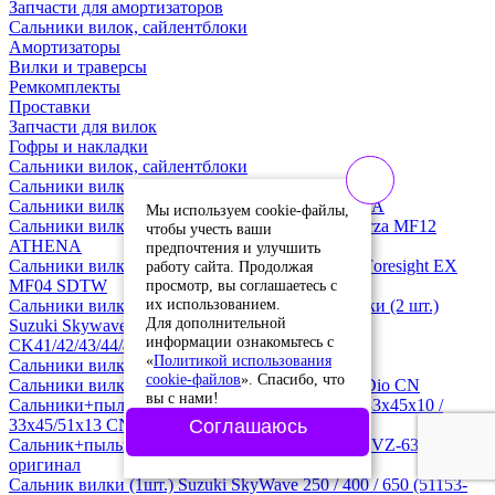
Запчасти для амортизаторов
Сальники вилок, сайлентблоки
Амортизаторы
Вилки и траверсы
Ремкомплекты
Проставки
Запчасти для вилок
Гофры и накладки
Сальники вилок, сайлентблоки
Сальники вилки (2шт.) 30х40х8/9 WAS
Сальники вилки (2 шт.) 41х53х10,5 мм. ATHENA
Мы используем cookie-файлы,
Сальники вилки (2 шт.) 35х48х11 мм. Honda Forza MF12
чтобы учесть ваши
ATHENA
предпочтения и улучшить
Сальники вилки (2 шт.) 33х46х10,8 мм. Honda Foresight EX
работу сайта. Продолжая
просмотр, вы соглашаетесь с
MF04 SDTW
их использованием.
Сальники вилки 41х53х8/10,5 (2 шт.) + пыльники (2 шт.)
Для дополнительной
Suzuki Skywave 250/400 CJ41/42/43/44/45/46,
информации ознакомьтесь с
CK41/42/43/44/45/46, Yamaha Majesty 400 CN
«
Политикой использования
Сальники вилки (2 шт.) 33х46х10,5 ATHENA
cookie-файлов
». Спасибо, что
Сальники вилки (2 шт.) 27х39х10,5 мм. Honda Dio CN
вы с нами!
Сальники+пыльники переднего амортизатора 33х45х10 /
33х45/51х13 CN
Соглашаюсь
Сальник+пыльник вилки Honda Forza (51490-KVZ-631)
оригинал
Сальник вилки (1шт.) Suzuki SkyWave 250 / 400 / 650 (51153-