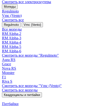
Смотреть все электро­скутеры
Мопеды
Regulmoto
Vmc (Vento)
Смотреть все
Regulmoto
Vmc (Vento)
Все мопеды
RM Alpha-2
RM Alpha-3
RM Alpha-4
RM Alpha-5
RM Alpha-6
Смотреть все мопеды "Regulmoto"
Aura RS
Grace
Nova RS
Monster
F1
Riva S
Смотреть все мопеды "Vmc (Vento)"
Смотреть все мопеды
Квадроциклы и питбайки
Питбайки