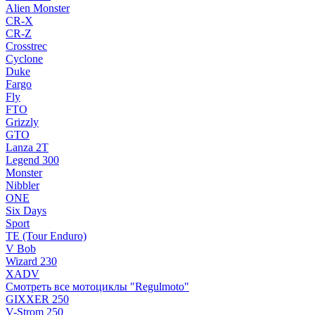
Alien Monster
CR-X
CR-Z
Crosstrec
Cyclone
Duke
Fargo
Fly
FTO
Grizzly
GTO
Lanza 2T
Legend 300
Monster
Nibbler
ONE
Six Days
Sport
TE (Tour Enduro)
V Bob
Wizard 230
XADV
Смотреть все мотоциклы "Regulmoto"
GIXXER 250
V-Strom 250