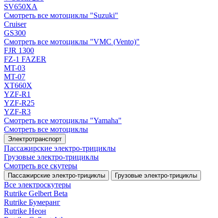
SV650XA
Смотреть все мотоциклы "Suzuki"
Cruiser
GS300
Смотреть все мотоциклы "VMC (Vento)"
FJR 1300
FZ-1 FAZER
MT-03
MT-07
XT660X
YZF-R1
YZF-R25
YZF-R3
Смотреть все мотоциклы "Yamaha"
Смотреть все мотоциклы
Электротранспорт
Пассажирские электро‑трициклы
Грузовые электро‑трициклы
Смотреть все скутеры
Пассажирские электро‑трициклы
Грузовые электро‑трициклы
Все электро­скутеры
Rutrike Gelbert Beta
Rutrike Бумеранг
Rutrike Неон