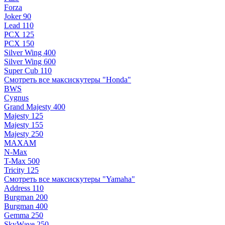
Forza
Joker 90
Lead 110
PCX 125
PCX 150
Silver Wing 400
Silver Wing 600
Super Cub 110
Смотреть все максискутеры "Honda"
BWS
Cygnus
Grand Majesty 400
Majesty 125
Majesty 155
Majesty 250
MAXAM
N-Max
T-Max 500
Tricity 125
Смотреть все максискутеры "Yamaha"
Address 110
Burgman 200
Burgman 400
Gemma 250
SkyWave 250