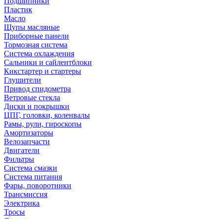
Подшипники
Пластик
Масло
Щупы масляные
Приборные панели
Тормозная система
Система охлаждения
Сальники и сайлентблоки
Кикстартер и стартеры
Глушители
Привод спидометра
Ветровые стекла
Диски и покрышки
ЦПГ, головки, коленвалы
Рамы, рули, гироскопы
Амортизаторы
Велозапчасти
Двигатели
Фильтры
Система смазки
Система питания
Фары, поворотники
Трансмиссия
Электрика
Тросы