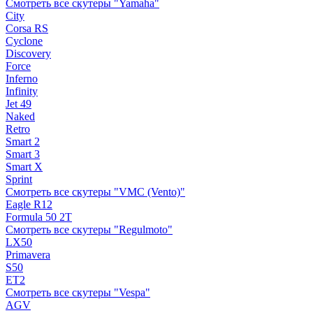
Смотреть все скутеры "Yamaha"
City
Corsa RS
Cyclone
Discovery
Force
Inferno
Infinity
Jet 49
Naked
Retro
Smart 2
Smart 3
Smart X
Sprint
Смотреть все скутеры "VMC (Vento)"
Eagle R12
Formula 50 2Т
Смотреть все скутеры "Regulmoto"
LX50
Primavera
S50
ET2
Смотреть все скутеры "Vespa"
AGV