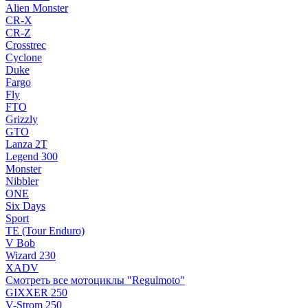
Alien Monster
CR-X
CR-Z
Crosstrec
Cyclone
Duke
Fargo
Fly
FTO
Grizzly
GTO
Lanza 2T
Legend 300
Monster
Nibbler
ONE
Six Days
Sport
TE (Tour Enduro)
V Bob
Wizard 230
XADV
Смотреть все мотоциклы "Regulmoto"
GIXXER 250
V-Strom 250