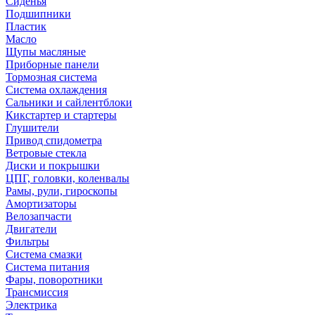
Сиденья
Подшипники
Пластик
Масло
Щупы масляные
Приборные панели
Тормозная система
Система охлаждения
Сальники и сайлентблоки
Кикстартер и стартеры
Глушители
Привод спидометра
Ветровые стекла
Диски и покрышки
ЦПГ, головки, коленвалы
Рамы, рули, гироскопы
Амортизаторы
Велозапчасти
Двигатели
Фильтры
Система смазки
Система питания
Фары, поворотники
Трансмиссия
Электрика