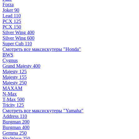
Forza
Joker 90
Lead 110
PCX 125
PCX 150
Silver Wing 400
Silver Wing 600
Super Cub 110
Смотреть все максискутеры "Honda"
BWS
Cygnus
Grand Majesty 400
Majesty 125
Majesty 155
Majesty 250
MAXAM
N-Max
T-Max 500
Tricity 125
Смотреть все максискутеры "Yamaha"
Address 110
Burgman 200
Burgman 400
Gemma 250
SkyWave 250