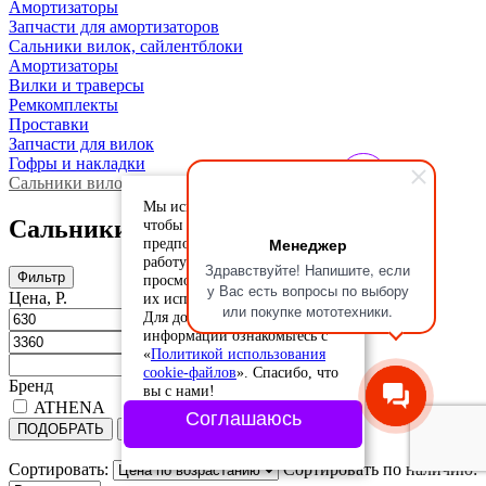
Амортизаторы
Запчасти для амортизаторов
Сальники вилок, сайлентблоки
Амортизаторы
Вилки и траверсы
Ремкомплекты
Проставки
Запчасти для вилок
Гофры и накладки
Сальники вилок, сайлентблоки
Мы используем cookie-файлы,
Сальники вилок, сайлентблоки
чтобы учесть ваши
Менеджер
предпочтения и улучшить
работу сайта. Продолжая
Здравствуйте! Напишите, если
Фильтр
просмотр, вы соглашаетесь с
у Вас есть вопросы по выбору
Цена, Р.
их использованием.
или покупке мототехники.
Для дополнительной
информации ознакомьтесь с
«
Политикой использования
cookie-файлов
». Спасибо, что
Бренд
вы с нами!
ATHENA
Соглашаюсь
ПОДОБРАТЬ
Сбросить
Сортировать:
Сортировать по наличию: