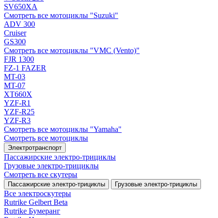
SV650XA
Смотреть все мотоциклы "Suzuki"
ADV 300
Cruiser
GS300
Смотреть все мотоциклы "VMC (Vento)"
FJR 1300
FZ-1 FAZER
MT-03
MT-07
XT660X
YZF-R1
YZF-R25
YZF-R3
Смотреть все мотоциклы "Yamaha"
Смотреть все мотоциклы
Электротранспорт
Пассажирские электро‑трициклы
Грузовые электро‑трициклы
Смотреть все скутеры
Пассажирские электро‑трициклы
Грузовые электро‑трициклы
Все электро­скутеры
Rutrike Gelbert Beta
Rutrike Бумеранг