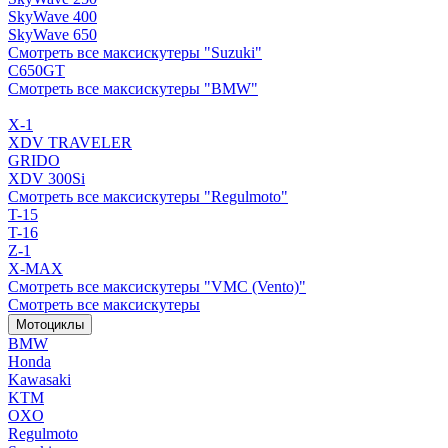
SkyWave 400
SkyWave 650
Смотреть все максискутеры "Suzuki"
C650GT
Смотреть все максискутеры "BMW"
X-1
XDV TRAVELER
GRIDO
XDV 300Si
Смотреть все максискутеры "Regulmoto"
T-15
T-16
Z-1
X-MAX
Смотреть все максискутеры "VMC (Vento)"
Смотреть все максискутеры
Мотоциклы
BMW
Honda
Kawasaki
KTM
OXO
Regulmoto