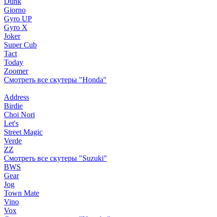
Dunk
Giorno
Gyro UP
Gyro X
Joker
Super Cub
Tact
Today
Zoomer
Смотреть все скутеры "Honda"
Address
Birdie
Choi Nori
Let's
Street Magic
Verde
ZZ
Смотреть все скутеры "Suzuki"
BWS
Gear
Jog
Town Mate
Vino
Vox