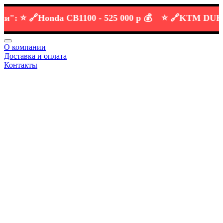
:
⭐️ 🔗
Honda CB1100 -
525 000 р 💰
⭐️ 🔗
KTM DUKE 69
О компании
Доставка и оплата
Контакты