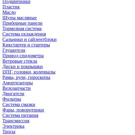
Подшипники
Пластик
Масло
Щупы масляные
Приборные панели
Тормозная система
Система охлаждения
Сальники и сайлентблоки
Кикстартер и стартеры
Глушители
Привод спидометра
Ветровые стекла
Диски и покрышки
ЦПГ, головки, коленвалы
Рамы, рули, гироскопы
Амортизаторы
Велозапчасти
Двигатели
Фильтры
Система смазки
Фары, поворотники
Система питания
Трансмиссия
Электрика
Тросы