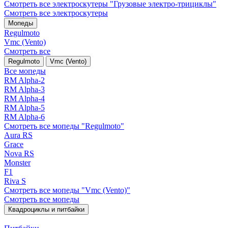
Смотреть все электро­скутеры "Грузовые электро‑трициклы"
Смотреть все электро­скутеры
Мопеды
Regulmoto
Vmc (Vento)
Смотреть все
Regulmoto
Vmc (Vento)
Все мопеды
RM Alpha-2
RM Alpha-3
RM Alpha-4
RM Alpha-5
RM Alpha-6
Смотреть все мопеды "Regulmoto"
Aura RS
Grace
Nova RS
Monster
F1
Riva S
Смотреть все мопеды "Vmc (Vento)"
Смотреть все мопеды
Квадроциклы и питбайки