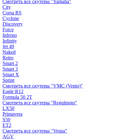
Смотреть все скутеры "Yamaha"
City
Corsa RS
Cyclone
Discovery
Force
Inferno
Infinity
Jet 49
Naked
Retro
Smart 2
Smart 3
Smart X
Sprint
Смотреть все скутеры "VMC (Vento)"
Eagle R12
Formula 50 2Т
Смотреть все скутеры "Regulmoto"
LX50
Primavera
S50
ET2
Смотреть все скутеры "Vespa"
AGV