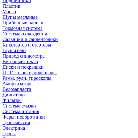
Подшипники
Пластик
Масло
Щупы масляные
Приборные панели
Тормозная система
Система охлаждения
Сальники и сайлентблоки
Кикстартер и стартеры
Глушители
Привод спидометра
Ветровые стекла
Диски и покрышки
ЦПГ, головки, коленвалы
Рамы, рули, гироскопы
Амортизаторы
Велозапчасти
Двигатели
Фильтры
Система смазки
Система питания
Фары, поворотники
Трансмиссия
Электрика
Тросы