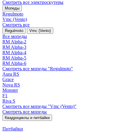
Смотреть все электро­скутеры
Мопеды
Regulmoto
Vmc (Vento)
Смотреть все
Regulmoto
Vmc (Vento)
Все мопеды
RM Alpha-2
RM Alpha-3
RM Alpha-4
RM Alpha-5
RM Alpha-6
Смотреть все мопеды "Regulmoto"
Aura RS
Grace
Nova RS
Monster
F1
Riva S
Смотреть все мопеды "Vmc (Vento)"
Смотреть все мопеды
Квадроциклы и питбайки
Питбайки