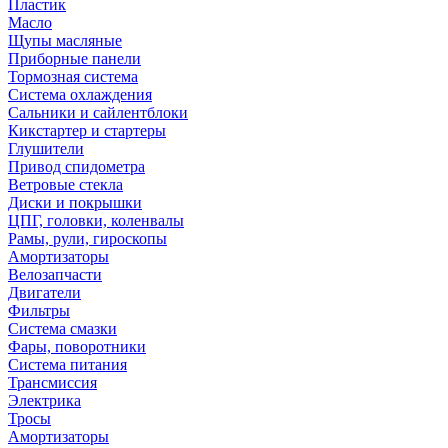
Пластик
Масло
Щупы масляные
Приборные панели
Тормозная система
Система охлаждения
Сальники и сайлентблоки
Кикстартер и стартеры
Глушители
Привод спидометра
Ветровые стекла
Диски и покрышки
ЦПГ, головки, коленвалы
Рамы, рули, гироскопы
Амортизаторы
Велозапчасти
Двигатели
Фильтры
Система смазки
Фары, поворотники
Система питания
Трансмиссия
Электрика
Тросы
Амортизаторы