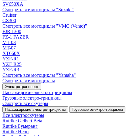
SV650XA
Смотреть все мотоциклы "Suzuki"
Cruiser
GS300
Смотреть все мотоциклы "VMC (Vento)"
FJR 1300
FZ-1 FAZER
MT-03
MT-07
XT660X
YZF-R1
YZF-R25
YZF-R3
Смотреть все мотоциклы "Yamaha"
Смотреть все мотоциклы
Электротранспорт
Пассажирские электро‑трициклы
Грузовые электро‑трициклы
Смотреть все скутеры
Пассажирские электро‑трициклы
Грузовые электро‑трициклы
Все электро­скутеры
Rutrike Gelbert Beta
Rutrike Бумеранг
Rutrike Неон