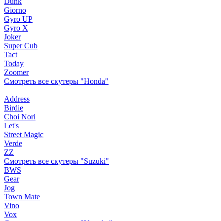
Dunk
Giorno
Gyro UP
Gyro X
Joker
Super Cub
Tact
Today
Zoomer
Смотреть все скутеры "Honda"
Address
Birdie
Choi Nori
Let's
Street Magic
Verde
ZZ
Смотреть все скутеры "Suzuki"
BWS
Gear
Jog
Town Mate
Vino
Vox