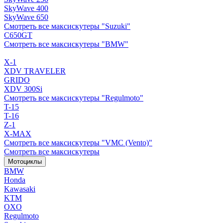
SkyWave 400
SkyWave 650
Смотреть все максискутеры "Suzuki"
C650GT
Смотреть все максискутеры "BMW"
X-1
XDV TRAVELER
GRIDO
XDV 300Si
Смотреть все максискутеры "Regulmoto"
T-15
T-16
Z-1
X-MAX
Смотреть все максискутеры "VMC (Vento)"
Смотреть все максискутеры
Мотоциклы
BMW
Honda
Kawasaki
KTM
OXO
Regulmoto