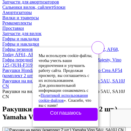
Запчасти для амортизаторов
Сальники вилок, сайлентблоки
Амортизаторы
Вилки и траверсы
Ремкомплекты
Проставки
Запчасти для вилок
Гофры и накладки
Гофры и накладки
Гофры резиновые передней вилки Honda Dio AF62, AF68,
Today AF61, AF67 (комплект 2 шт.)
Мы используем cookie-файлы,
Гофра передней вилки (1 шт.) Yamaha Cygnus, Majesty, Vino
чтобы учесть ваши
125 (3UH-F3191-00) Оригинал
предпочтения и улучшить
Ракушки Honda Giorno AF24 / Julio AF52 / Giorno Crea AF54
работу сайта. Продолжая
просмотр, вы соглашаетесь с
(комплект 2 шт.) новая
их использованием.
Ракушки на вилку (комплект 2 шт.) Yamaha Vino 5AU, SA10J
Для дополнительной
CN
информации ознакомьтесь с
Ракушки на вилку (комплект 2 шт.) Yamaha Vino 5AU, SA10J
«
Политикой использования
CN
cookie-файлов
». Спасибо, что
вы с нами!
Ракушки на вилку (комплект 2 шт.)
Соглашаюсь
Yamaha Vino 5AU, SA10J CN