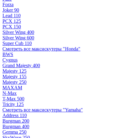
Forza
Joker 90
Lead 110
PCX 125
PCX 150
Silver Wing 400
Silver Wing 600
Super Cub 110
Смотреть все максискутеры "Honda"
BWS
Cygnus
Grand Majesty 400
Majesty 125
Majesty 155
Majesty 250
MAXAM
N-Max
T-Max 500
Tricity 125
Смотреть все максискутеры "Yamaha"
Address 110
Burgman 200
Burgman 400
Gemma 250
SkyWave 250