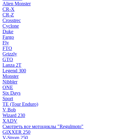
Alien Monster
CR-X
CR-Z
Crosstrec
Cyclone
Duke
Fargo
Fly
FTO
Grizzly
GTO
Lanza 2T
Legend 300
Monster
Nibbler
ONE
Six Days
Sport
TE (Tour Enduro)
V Bob
Wizard 230
XADV
Смотреть все мотоциклы "Regulmoto"
GIXXER 250
V-Strom 250