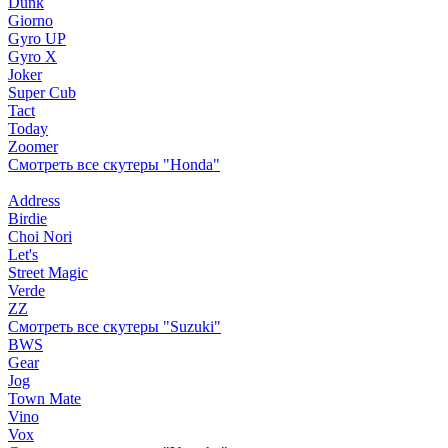
Dunk
Giorno
Gyro UP
Gyro X
Joker
Super Cub
Tact
Today
Zoomer
Смотреть все скутеры "Honda"
Address
Birdie
Choi Nori
Let's
Street Magic
Verde
ZZ
Смотреть все скутеры "Suzuki"
BWS
Gear
Jog
Town Mate
Vino
Vox