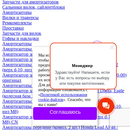
Запчасти для амортизаторов
Сальники вилок, сайлентблоки
Амортизаторы
Вилки и траверсы
Ремкомплекты
Проставки
Запчасти для вилок
Гофры и накладки
Амортизаторы
Амортизаторы передние (2шт.) Vento Jet 170cc
Амортизатор задний 310 мм. Longjia / Regulmoto V-BOB
Мы используем cookie-файлы,
Амортизатор задний 315 мм. Vento (верх d-10, низ М8)
чтобы учесть ваши
Амортизаторы задние 335 мм. (2 шт.) Vento Smart / Smart-2
Менеджер
предпочтения и улучшить
(верх d-10, низ М8)
работу сайта. Продолжая
Здравствуйте! Напишите, если
просмотр, вы соглашаетесь с
Амортизатор задний 240мм. Yamaha Jog SA55J (3P3-F2210-00)
у Вас есть вопросы по выбору
их использованием.
оригинал
или покупке мототехники.
Для дополнительной
Амортизаторы передние (2 шт.) Vento Smart-3
информации ознакомьтесь с
Амортизатор задний 310 мм. Longjia / Regulmoto Digita, Eagle
«
Политикой использования
(колесная база 12")
cookie-файлов
». Спасибо, что
Амортизаторы передние (комплект 2 шт.) Vento City
вы с нами!
Амортизаторы задние 275 мм. (2 шт.) Vento Retro (верх d-10,
низ М8)
Соглашаюсь
Амортизатор задний 270 мм. Yamaha / Honda (верх d-10, низ
М8) CN
Амортизаторы передние (компл. 2 шт.) Honda Lead AF48 /