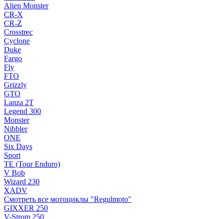
Alien Monster
CR-X
CR-Z
Crosstrec
Cyclone
Duke
Fargo
Fly
FTO
Grizzly
GTO
Lanza 2T
Legend 300
Monster
Nibbler
ONE
Six Days
Sport
TE (Tour Enduro)
V Bob
Wizard 230
XADV
Смотреть все мотоциклы "Regulmoto"
GIXXER 250
V-Strom 250