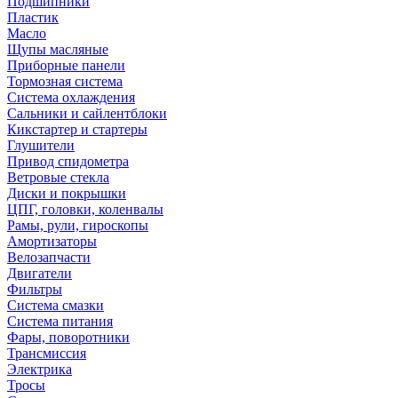
Подшипники
Пластик
Масло
Щупы масляные
Приборные панели
Тормозная система
Система охлаждения
Сальники и сайлентблоки
Кикстартер и стартеры
Глушители
Привод спидометра
Ветровые стекла
Диски и покрышки
ЦПГ, головки, коленвалы
Рамы, рули, гироскопы
Амортизаторы
Велозапчасти
Двигатели
Фильтры
Система смазки
Система питания
Фары, поворотники
Трансмиссия
Электрика
Тросы