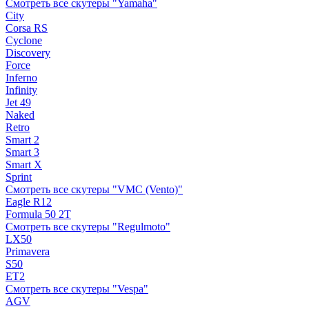
Смотреть все скутеры "Yamaha"
City
Corsa RS
Cyclone
Discovery
Force
Inferno
Infinity
Jet 49
Naked
Retro
Smart 2
Smart 3
Smart X
Sprint
Смотреть все скутеры "VMC (Vento)"
Eagle R12
Formula 50 2Т
Смотреть все скутеры "Regulmoto"
LX50
Primavera
S50
ET2
Смотреть все скутеры "Vespa"
AGV