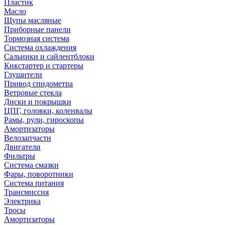
Пластик
Масло
Щупы масляные
Приборные панели
Тормозная система
Система охлаждения
Сальники и сайлентблоки
Кикстартер и стартеры
Глушители
Привод спидометра
Ветровые стекла
Диски и покрышки
ЦПГ, головки, коленвалы
Рамы, рули, гироскопы
Амортизаторы
Велозапчасти
Двигатели
Фильтры
Система смазки
Фары, поворотники
Система питания
Трансмиссия
Электрика
Тросы
Амортизаторы