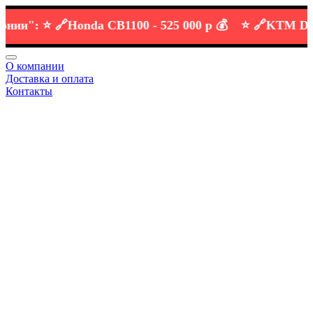
":
⭐️ 🔗
Honda CB1100 -
525 000 р 💰
⭐️ 🔗
KTM DUKE 6
О компании
Доставка и оплата
Контакты