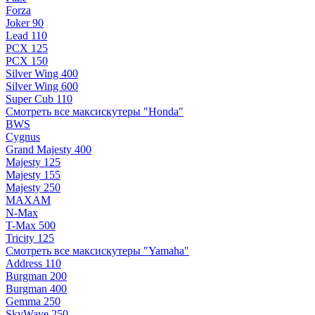
Forza
Joker 90
Lead 110
PCX 125
PCX 150
Silver Wing 400
Silver Wing 600
Super Cub 110
Смотреть все максискутеры "Honda"
BWS
Cygnus
Grand Majesty 400
Majesty 125
Majesty 155
Majesty 250
MAXAM
N-Max
T-Max 500
Tricity 125
Смотреть все максискутеры "Yamaha"
Address 110
Burgman 200
Burgman 400
Gemma 250
SkyWave 250