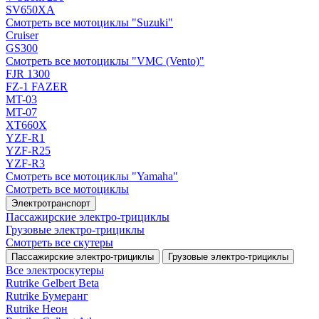
SV650XA
Смотреть все мотоциклы "Suzuki"
Cruiser
GS300
Смотреть все мотоциклы "VMC (Vento)"
FJR 1300
FZ-1 FAZER
MT-03
MT-07
XT660X
YZF-R1
YZF-R25
YZF-R3
Смотреть все мотоциклы "Yamaha"
Смотреть все мотоциклы
Электротранспорт
Пассажирские электро‑трициклы
Грузовые электро‑трициклы
Смотреть все скутеры
Пассажирские электро‑трициклы
Грузовые электро‑трициклы
Все электро­скутеры
Rutrike Gelbert Beta
Rutrike Бумеранг
Rutrike Неон