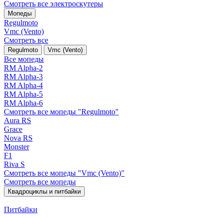
Смотреть все электро­скутеры
Мопеды
Regulmoto
Vmc (Vento)
Смотреть все
Regulmoto
Vmc (Vento)
Все мопеды
RM Alpha-2
RM Alpha-3
RM Alpha-4
RM Alpha-5
RM Alpha-6
Смотреть все мопеды "Regulmoto"
Aura RS
Grace
Nova RS
Monster
F1
Riva S
Смотреть все мопеды "Vmc (Vento)"
Смотреть все мопеды
Квадроциклы и питбайки
Питбайки