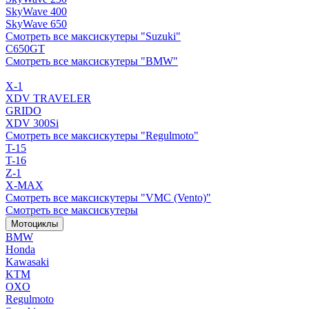
SkyWave 400
SkyWave 650
Смотреть все максискутеры "Suzuki"
C650GT
Смотреть все максискутеры "BMW"
X-1
XDV TRAVELER
GRIDO
XDV 300Si
Смотреть все максискутеры "Regulmoto"
T-15
T-16
Z-1
X-MAX
Смотреть все максискутеры "VMC (Vento)"
Смотреть все максискутеры
Мотоциклы
BMW
Honda
Kawasaki
KTM
OXO
Regulmoto