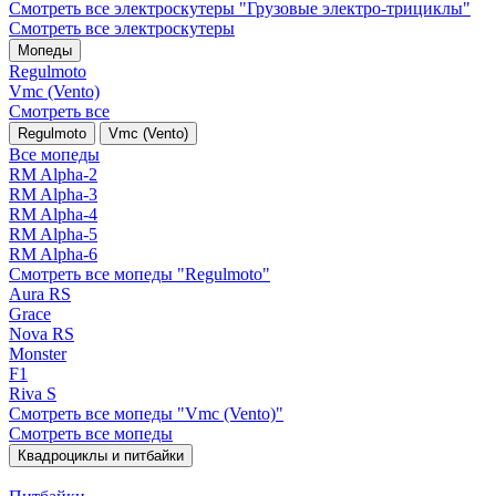
Смотреть все электро­скутеры "Грузовые электро‑трициклы"
Смотреть все электро­скутеры
Мопеды
Regulmoto
Vmc (Vento)
Смотреть все
Regulmoto
Vmc (Vento)
Все мопеды
RM Alpha-2
RM Alpha-3
RM Alpha-4
RM Alpha-5
RM Alpha-6
Смотреть все мопеды "Regulmoto"
Aura RS
Grace
Nova RS
Monster
F1
Riva S
Смотреть все мопеды "Vmc (Vento)"
Смотреть все мопеды
Квадроциклы и питбайки