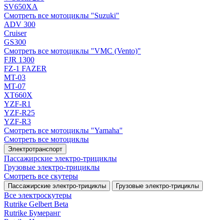
SV650XA
Смотреть все мотоциклы "Suzuki"
ADV 300
Cruiser
GS300
Смотреть все мотоциклы "VMC (Vento)"
FJR 1300
FZ-1 FAZER
MT-03
MT-07
XT660X
YZF-R1
YZF-R25
YZF-R3
Смотреть все мотоциклы "Yamaha"
Смотреть все мотоциклы
Электротранспорт
Пассажирские электро‑трициклы
Грузовые электро‑трициклы
Смотреть все скутеры
Пассажирские электро‑трициклы
Грузовые электро‑трициклы
Все электро­скутеры
Rutrike Gelbert Beta
Rutrike Бумеранг