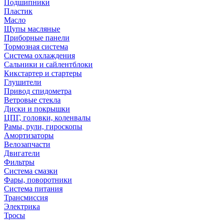
Подшипники
Пластик
Масло
Щупы масляные
Приборные панели
Тормозная система
Система охлаждения
Сальники и сайлентблоки
Кикстартер и стартеры
Глушители
Привод спидометра
Ветровые стекла
Диски и покрышки
ЦПГ, головки, коленвалы
Рамы, рули, гироскопы
Амортизаторы
Велозапчасти
Двигатели
Фильтры
Система смазки
Фары, поворотники
Система питания
Трансмиссия
Электрика
Тросы