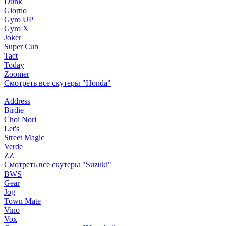
Dunk
Giorno
Gyro UP
Gyro X
Joker
Super Cub
Tact
Today
Zoomer
Смотреть все скутеры "Honda"
Address
Birdie
Choi Nori
Let's
Street Magic
Verde
ZZ
Смотреть все скутеры "Suzuki"
BWS
Gear
Jog
Town Mate
Vino
Vox