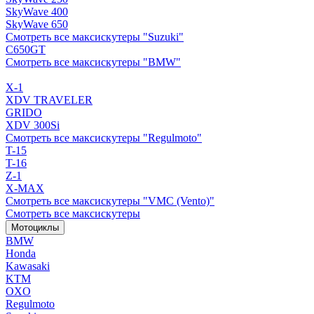
SkyWave 400
SkyWave 650
Смотреть все максискутеры "Suzuki"
C650GT
Смотреть все максискутеры "BMW"
X-1
XDV TRAVELER
GRIDO
XDV 300Si
Смотреть все максискутеры "Regulmoto"
T-15
T-16
Z-1
X-MAX
Смотреть все максискутеры "VMC (Vento)"
Смотреть все максискутеры
Мотоциклы
BMW
Honda
Kawasaki
KTM
OXO
Regulmoto