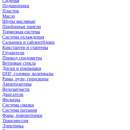
Сиденья
Подшипники
Пластик
Масло
Щупы масляные
Приборные панели
Тормозная система
Система охлаждения
Сальники и сайлентблоки
Кикстартер и стартеры
Глушители
Привод спидометра
Ветровые стекла
Диски и покрышки
ЦПГ, головки, коленвалы
Рамы, рули, гироскопы
Амортизаторы
Велозапчасти
Двигатели
Фильтры
Система смазки
Система питания
Фары, поворотники
Трансмиссия
Электрика