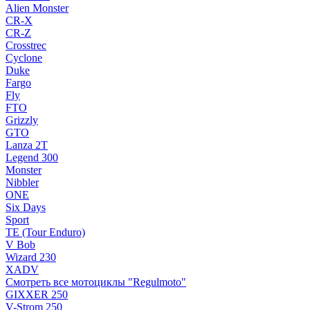
Alien Monster
CR-X
CR-Z
Crosstrec
Cyclone
Duke
Fargo
Fly
FTO
Grizzly
GTO
Lanza 2T
Legend 300
Monster
Nibbler
ONE
Six Days
Sport
TE (Tour Enduro)
V Bob
Wizard 230
XADV
Смотреть все мотоциклы "Regulmoto"
GIXXER 250
V-Strom 250