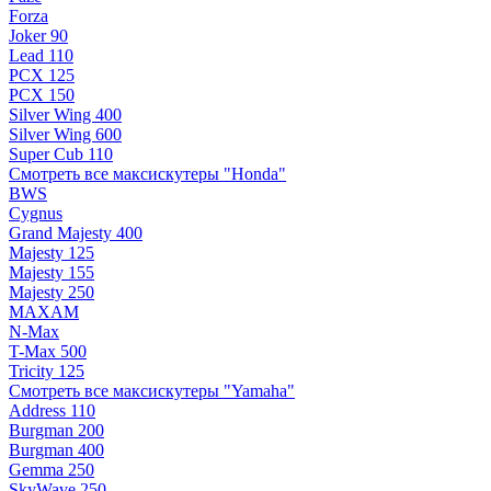
Forza
Joker 90
Lead 110
PCX 125
PCX 150
Silver Wing 400
Silver Wing 600
Super Cub 110
Смотреть все максискутеры "Honda"
BWS
Cygnus
Grand Majesty 400
Majesty 125
Majesty 155
Majesty 250
MAXAM
N-Max
T-Max 500
Tricity 125
Смотреть все максискутеры "Yamaha"
Address 110
Burgman 200
Burgman 400
Gemma 250
SkyWave 250