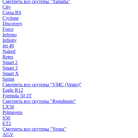
Смотреть все скутеры "Yamaha"
City
Corsa RS
Cyclone
Discovery
Force
Inferno
Infinity
Jet 49
Naked
Retro
Smart 2
Smart 3
Smart X
Sprint
Смотреть все скутеры "VMC (Vento)"
Eagle R12
Formula 50 2Т
Смотреть все скутеры "Regulmoto"
LX50
Primavera
S50
ET2
Смотреть все скутеры "Vespa"
AGV