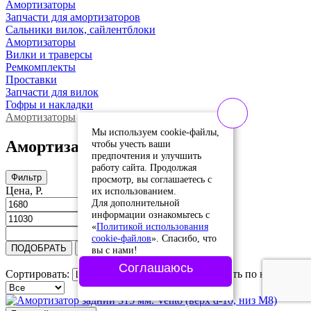
Амортизаторы
Запчасти для амортизаторов
Сальники вилок, сайлентблоки
Амортизаторы
Вилки и траверсы
Ремкомплекты
Проставки
Запчасти для вилок
Гофры и накладки
Амортизаторы
Мы используем cookie-файлы,
Амортизаторы
чтобы учесть ваши
предпочтения и улучшить
работу сайта. Продолжая
Фильтр
просмотр, вы соглашаетесь с
Цена, Р.
их использованием.
Для дополнительной
информации ознакомьтесь с
«
Политикой использования
cookie-файлов
». Спасибо, что
ПОДОБРАТЬ
Сбросить
вы с нами!
Соглашаюсь
Сортировать:
Сортировать по наличию: