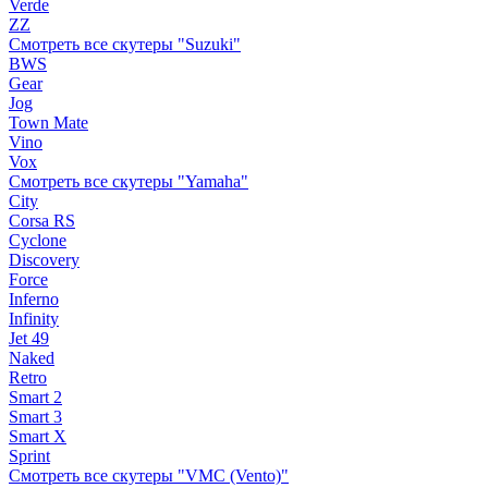
Verde
ZZ
Смотреть все скутеры "Suzuki"
BWS
Gear
Jog
Town Mate
Vino
Vox
Смотреть все скутеры "Yamaha"
City
Corsa RS
Cyclone
Discovery
Force
Inferno
Infinity
Jet 49
Naked
Retro
Smart 2
Smart 3
Smart X
Sprint
Смотреть все скутеры "VMC (Vento)"