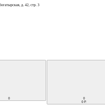
огатырская, д. 42, стр. 3
0
0
0 Р.