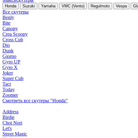
Honda
Suzuki
Yamaha
VMC (Vento)
Regulmoto
Vespa
Gl
Все скутеры
Benly
Bite
Canopy
Crea Scoopy
Cross Cub
Dio
Dunk
Giorno
Gyro UP
Gyro X
Joker
Super Cub
Tact
Today
Zoomer
Смотреть все скутеры "Honda"
Address
Birdie
Choi Nori
Let's
Street Magic