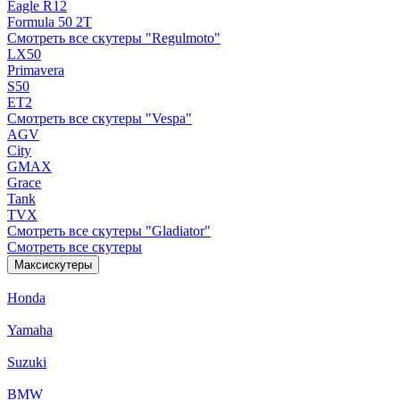
Eagle R12
Formula 50 2Т
Смотреть все скутеры "Regulmoto"
LX50
Primavera
S50
ET2
Смотреть все скутеры "Vespa"
AGV
City
GMAX
Grace
Tank
TVX
Смотреть все скутеры "Gladiator"
Смотреть все скутеры
Максискутеры
Honda
Yamaha
Suzuki
BMW