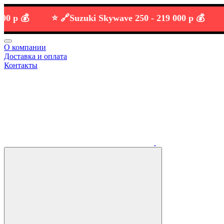
💰
⭐️ 🔗
Suzuki Skywave 250 -
219 000 р 💰
О компании
Доставка и оплата
Контакты