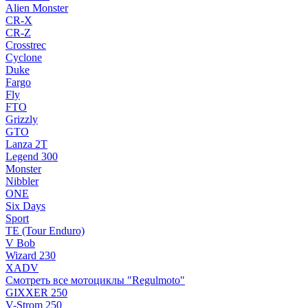
Alien Monster
CR-X
CR-Z
Crosstrec
Cyclone
Duke
Fargo
Fly
FTO
Grizzly
GTO
Lanza 2T
Legend 300
Monster
Nibbler
ONE
Six Days
Sport
TE (Tour Enduro)
V Bob
Wizard 230
XADV
Смотреть все мотоциклы "Regulmoto"
GIXXER 250
V-Strom 250