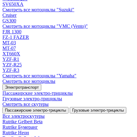
SV650XA
Смотреть все мотоциклы "Suzuki"
Cruiser
GS300
Смотреть все мотоциклы "VMC (Vento)"
FJR 1300
FZ-1 FAZER
MT-03
MT-07
XT660X
YZF-R1
YZF-R25
YZF-R3
Смотреть все мотоциклы "Yamaha"
Смотреть все мотоциклы
Электротранспорт
Пассажирские электро‑трициклы
Грузовые электро‑трициклы
Смотреть все скутеры
Пассажирские электро‑трициклы
Грузовые электро‑трициклы
Все электро­скутеры
Rutrike Gelbert Beta
Rutrike Бумеранг
Rutrike Неон