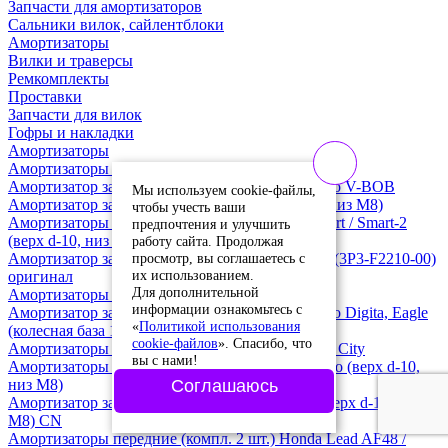
Запчасти для амортизаторов
Сальники вилок, сайлентблоки
Амортизаторы
Вилки и траверсы
Ремкомплекты
Проставки
Запчасти для вилок
Гофры и накладки
Амортизаторы
Амортизаторы передние (2шт.) Vento Jet 170cc
Амортизатор задний 310 мм. Longjia / Regulmoto V-BOB
Мы используем cookie-файлы,
Амортизатор задний 315 мм. Vento (верх d-10, низ М8)
чтобы учесть ваши
Амортизаторы задние 335 мм. (2 шт.) Vento Smart / Smart-2
предпочтения и улучшить
(верх d-10, низ М8)
работу сайта. Продолжая
просмотр, вы соглашаетесь с
Амортизатор задний 240мм. Yamaha Jog SA55J (3P3-F2210-00)
их использованием.
оригинал
Для дополнительной
Амортизаторы передние (2 шт.) Vento Smart-3
информации ознакомьтесь с
Амортизатор задний 310 мм. Longjia / Regulmoto Digita, Eagle
«
Политикой использования
(колесная база 12")
cookie-файлов
». Спасибо, что
Амортизаторы передние (комплект 2 шт.) Vento City
вы с нами!
Амортизаторы задние 275 мм. (2 шт.) Vento Retro (верх d-10,
низ М8)
Соглашаюсь
Амортизатор задний 270 мм. Yamaha / Honda (верх d-10, низ
М8) CN
Амортизаторы передние (компл. 2 шт.) Honda Lead AF48 /