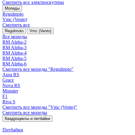
Смотреть все электро­скутеры
Мопеды
Regulmoto
Vmc (Vento)
Смотреть все
Regulmoto
Vmc (Vento)
Все мопеды
RM Alpha-2
RM Alpha-3
RM Alpha-4
RM Alpha-5
RM Alpha-6
Смотреть все мопеды "Regulmoto"
Aura RS
Grace
Nova RS
Monster
F1
Riva S
Смотреть все мопеды "Vmc (Vento)"
Смотреть все мопеды
Квадроциклы и питбайки
Питбайки