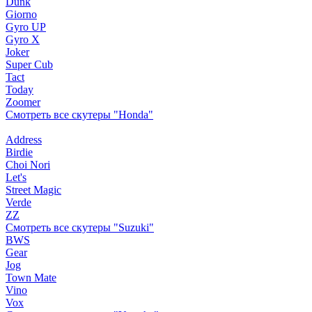
Dunk
Giorno
Gyro UP
Gyro X
Joker
Super Cub
Tact
Today
Zoomer
Смотреть все скутеры "Honda"
Address
Birdie
Choi Nori
Let's
Street Magic
Verde
ZZ
Смотреть все скутеры "Suzuki"
BWS
Gear
Jog
Town Mate
Vino
Vox