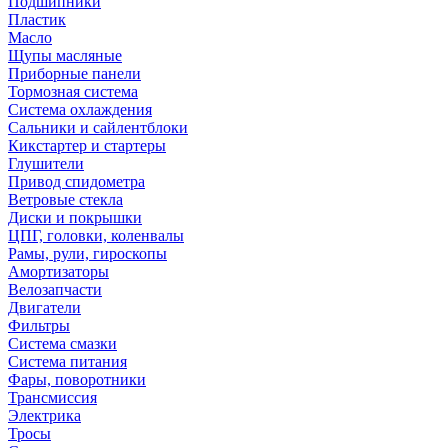
Подшипники
Пластик
Масло
Щупы масляные
Приборные панели
Тормозная система
Система охлаждения
Сальники и сайлентблоки
Кикстартер и стартеры
Глушители
Привод спидометра
Ветровые стекла
Диски и покрышки
ЦПГ, головки, коленвалы
Рамы, рули, гироскопы
Амортизаторы
Велозапчасти
Двигатели
Фильтры
Система смазки
Система питания
Фары, поворотники
Трансмиссия
Электрика
Тросы