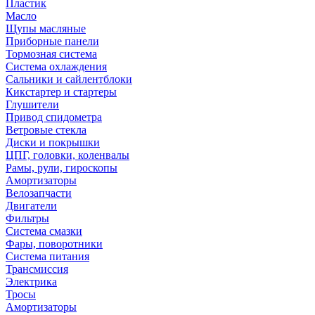
Пластик
Масло
Щупы масляные
Приборные панели
Тормозная система
Система охлаждения
Сальники и сайлентблоки
Кикстартер и стартеры
Глушители
Привод спидометра
Ветровые стекла
Диски и покрышки
ЦПГ, головки, коленвалы
Рамы, рули, гироскопы
Амортизаторы
Велозапчасти
Двигатели
Фильтры
Система смазки
Фары, поворотники
Система питания
Трансмиссия
Электрика
Тросы
Амортизаторы