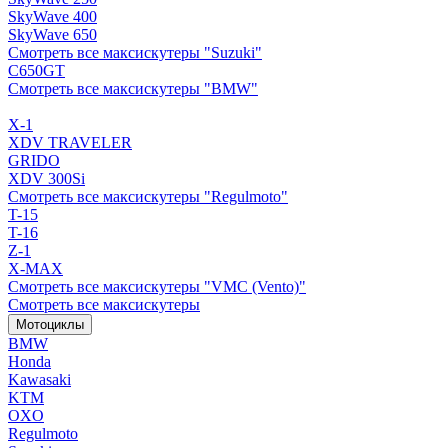
SkyWave 400
SkyWave 650
Смотреть все максискутеры "Suzuki"
C650GT
Смотреть все максискутеры "BMW"
X-1
XDV TRAVELER
GRIDO
XDV 300Si
Смотреть все максискутеры "Regulmoto"
T-15
T-16
Z-1
X-MAX
Смотреть все максискутеры "VMC (Vento)"
Смотреть все максискутеры
Мотоциклы
BMW
Honda
Kawasaki
KTM
OXO
Regulmoto