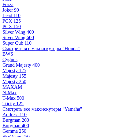
Forza
Joker 90
Lead 110
PCX 125
PCX 150
Silver Wing 400
Silver Wing 600
Super Cub 110
Смотреть все максискутеры "Honda"
BWS
Cygnus
Grand Majesty 400
Majesty 125
Majesty 155
Majesty 250
MAXAM
N-Max
T-Max 500
Tricity 125
Смотреть все максискутеры "Yamaha"
Address 110
Burgman 200
Burgman 400
Gemma 250
SkyWave 250