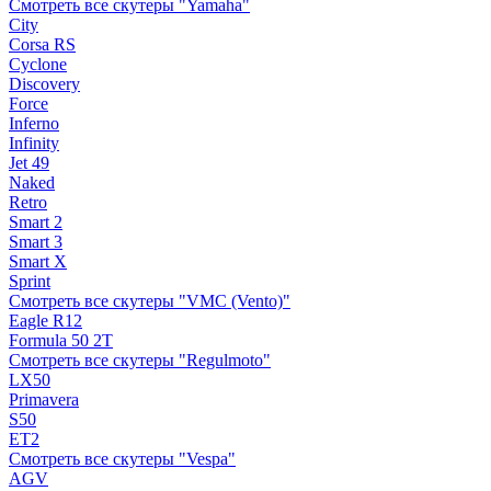
Смотреть все скутеры "Yamaha"
City
Corsa RS
Cyclone
Discovery
Force
Inferno
Infinity
Jet 49
Naked
Retro
Smart 2
Smart 3
Smart X
Sprint
Смотреть все скутеры "VMC (Vento)"
Eagle R12
Formula 50 2Т
Смотреть все скутеры "Regulmoto"
LX50
Primavera
S50
ET2
Смотреть все скутеры "Vespa"
AGV