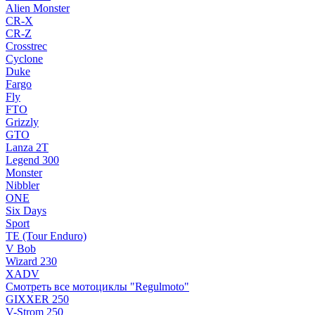
Alien Monster
CR-X
CR-Z
Crosstrec
Cyclone
Duke
Fargo
Fly
FTO
Grizzly
GTO
Lanza 2T
Legend 300
Monster
Nibbler
ONE
Six Days
Sport
TE (Tour Enduro)
V Bob
Wizard 230
XADV
Смотреть все мотоциклы "Regulmoto"
GIXXER 250
V-Strom 250