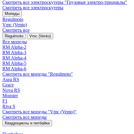
Смотреть все электро­скутеры "Грузовые электро‑трициклы"
Смотреть все электро­скутеры
Мопеды
Regulmoto
Vmc (Vento)
Смотреть все
Regulmoto
Vmc (Vento)
Все мопеды
RM Alpha-2
RM Alpha-3
RM Alpha-4
RM Alpha-5
RM Alpha-6
Смотреть все мопеды "Regulmoto"
Aura RS
Grace
Nova RS
Monster
F1
Riva S
Смотреть все мопеды "Vmc (Vento)"
Смотреть все мопеды
Квадроциклы и питбайки