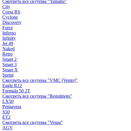
Смотреть все скутеры "Yamaha"
City
Corsa RS
Cyclone
Discovery
Force
Inferno
Infinity
Jet 49
Naked
Retro
Smart 2
Smart 3
Smart X
Sprint
Смотреть все скутеры "VMC (Vento)"
Eagle R12
Formula 50 2Т
Смотреть все скутеры "Regulmoto"
LX50
Primavera
S50
ET2
Смотреть все скутеры "Vespa"
AGV