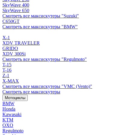
SkyWave 400
SkyWave 650
Смотреть все максискутеры "Suzuki"
C650GT
Смотреть все максискутеры "BMW"
X-1
XDV TRAVELER
GRIDO
XDV 300Si
Смотреть все максискутеры "Regulmoto"
T-15
T-16
Z-1
X-MAX
Смотреть все максискутеры "VMC (Vento)"
Смотреть все максискутеры
Мотоциклы
BMW
Honda
Kawasaki
KTM
OXO
Regulmoto