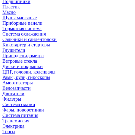
Подшипники
Пластик
Масло
Щупы масляные
Приборные панели
Тормозная система
Система охлаждения
Сальники и сайлентблоки
Кикстартер и стартеры
Глушители
Привод спидометра
Ветровые стекла
Диски и покрышки
ЦПГ, головки, коленвалы
Рамы, рули, гироскопы
Амортизаторы
Велозапчасти
Двигатели
Фильтры
Система смазки
Фары, поворотники
Система питания
Трансмиссия
Электрика
Тросы