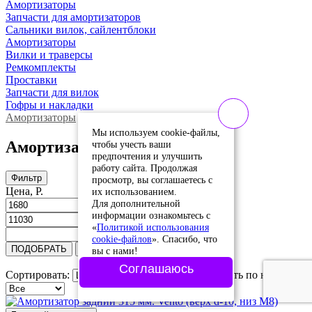
Амортизаторы
Запчасти для амортизаторов
Сальники вилок, сайлентблоки
Амортизаторы
Вилки и траверсы
Ремкомплекты
Проставки
Запчасти для вилок
Гофры и накладки
Амортизаторы
Мы используем cookie-файлы,
Амортизаторы
чтобы учесть ваши
предпочтения и улучшить
работу сайта. Продолжая
Фильтр
просмотр, вы соглашаетесь с
Цена, Р.
их использованием.
Для дополнительной
информации ознакомьтесь с
«
Политикой использования
cookie-файлов
». Спасибо, что
ПОДОБРАТЬ
Сбросить
вы с нами!
Соглашаюсь
Сортировать:
Сортировать по наличию: