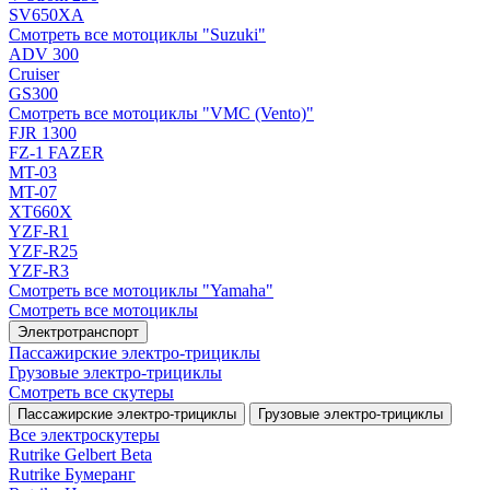
SV650XA
Смотреть все мотоциклы "Suzuki"
ADV 300
Cruiser
GS300
Смотреть все мотоциклы "VMC (Vento)"
FJR 1300
FZ-1 FAZER
MT-03
MT-07
XT660X
YZF-R1
YZF-R25
YZF-R3
Смотреть все мотоциклы "Yamaha"
Смотреть все мотоциклы
Электротранспорт
Пассажирские электро‑трициклы
Грузовые электро‑трициклы
Смотреть все скутеры
Пассажирские электро‑трициклы
Грузовые электро‑трициклы
Все электро­скутеры
Rutrike Gelbert Beta
Rutrike Бумеранг