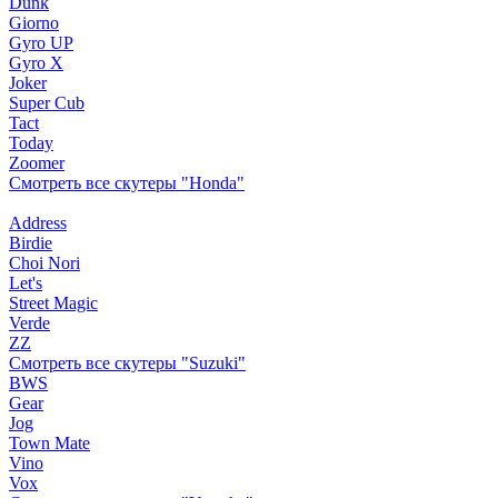
Dunk
Giorno
Gyro UP
Gyro X
Joker
Super Cub
Tact
Today
Zoomer
Смотреть все скутеры "Honda"
Address
Birdie
Choi Nori
Let's
Street Magic
Verde
ZZ
Смотреть все скутеры "Suzuki"
BWS
Gear
Jog
Town Mate
Vino
Vox