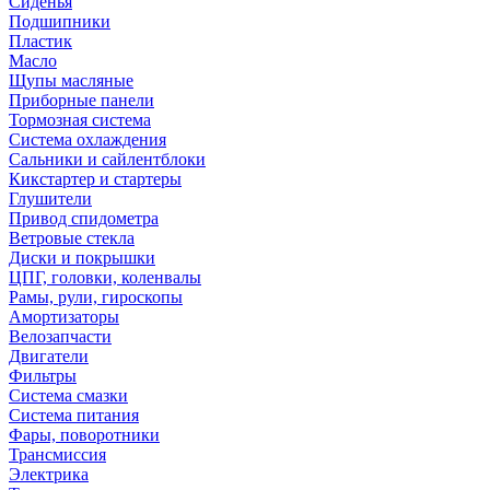
Сиденья
Подшипники
Пластик
Масло
Щупы масляные
Приборные панели
Тормозная система
Система охлаждения
Сальники и сайлентблоки
Кикстартер и стартеры
Глушители
Привод спидометра
Ветровые стекла
Диски и покрышки
ЦПГ, головки, коленвалы
Рамы, рули, гироскопы
Амортизаторы
Велозапчасти
Двигатели
Фильтры
Система смазки
Система питания
Фары, поворотники
Трансмиссия
Электрика