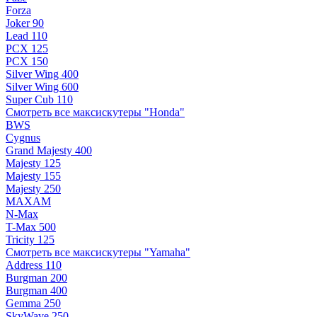
Forza
Joker 90
Lead 110
PCX 125
PCX 150
Silver Wing 400
Silver Wing 600
Super Cub 110
Смотреть все максискутеры "Honda"
BWS
Cygnus
Grand Majesty 400
Majesty 125
Majesty 155
Majesty 250
MAXAM
N-Max
T-Max 500
Tricity 125
Смотреть все максискутеры "Yamaha"
Address 110
Burgman 200
Burgman 400
Gemma 250
SkyWave 250