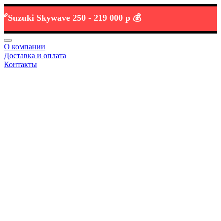
uki Skywave 250 -
219 000 р 💰
О компании
Доставка и оплата
Контакты