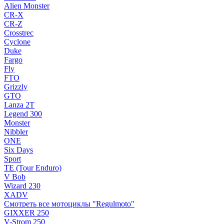
Alien Monster
CR-X
CR-Z
Crosstrec
Cyclone
Duke
Fargo
Fly
FTO
Grizzly
GTO
Lanza 2T
Legend 300
Monster
Nibbler
ONE
Six Days
Sport
TE (Tour Enduro)
V Bob
Wizard 230
XADV
Смотреть все мотоциклы "Regulmoto"
GIXXER 250
V-Strom 250