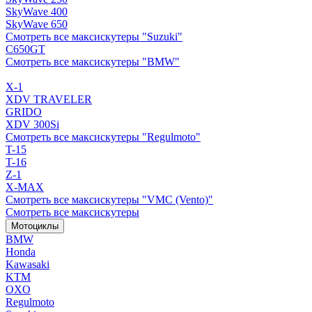
SkyWave 400
SkyWave 650
Смотреть все максискутеры "Suzuki"
C650GT
Смотреть все максискутеры "BMW"
X-1
XDV TRAVELER
GRIDO
XDV 300Si
Смотреть все максискутеры "Regulmoto"
T-15
T-16
Z-1
X-MAX
Смотреть все максискутеры "VMC (Vento)"
Смотреть все максискутеры
Мотоциклы
BMW
Honda
Kawasaki
KTM
OXO
Regulmoto