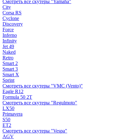
Смотреть все скутеры "Yamaha"
City
Corsa RS
Cyclone
Discovery
Force
Inferno
Infinity
Jet 49
Naked
Retro
Smart 2
Smart 3
Smart X
Sprint
Смотреть все скутеры "VMC (Vento)"
Eagle R12
Formula 50 2Т
Смотреть все скутеры "Regulmoto"
LX50
Primavera
S50
ET2
Смотреть все скутеры "Vespa"
AGV