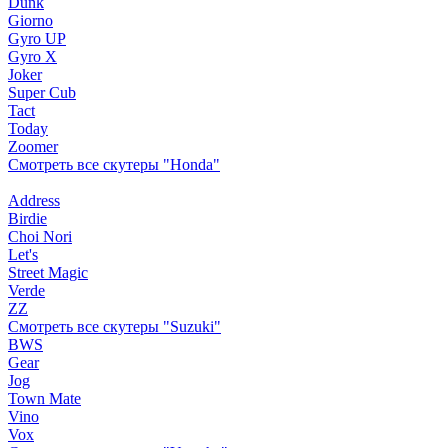
Dunk
Giorno
Gyro UP
Gyro X
Joker
Super Cub
Tact
Today
Zoomer
Смотреть все скутеры "Honda"
Address
Birdie
Choi Nori
Let's
Street Magic
Verde
ZZ
Смотреть все скутеры "Suzuki"
BWS
Gear
Jog
Town Mate
Vino
Vox