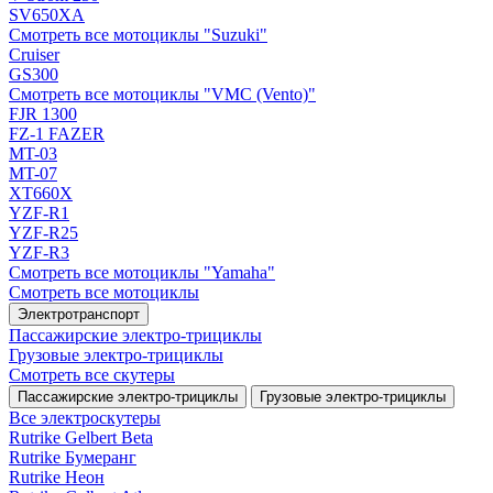
SV650XA
Смотреть все мотоциклы "Suzuki"
Cruiser
GS300
Смотреть все мотоциклы "VMC (Vento)"
FJR 1300
FZ-1 FAZER
MT-03
MT-07
XT660X
YZF-R1
YZF-R25
YZF-R3
Смотреть все мотоциклы "Yamaha"
Смотреть все мотоциклы
Электротранспорт
Пассажирские электро‑трициклы
Грузовые электро‑трициклы
Смотреть все скутеры
Пассажирские электро‑трициклы
Грузовые электро‑трициклы
Все электро­скутеры
Rutrike Gelbert Beta
Rutrike Бумеранг
Rutrike Неон