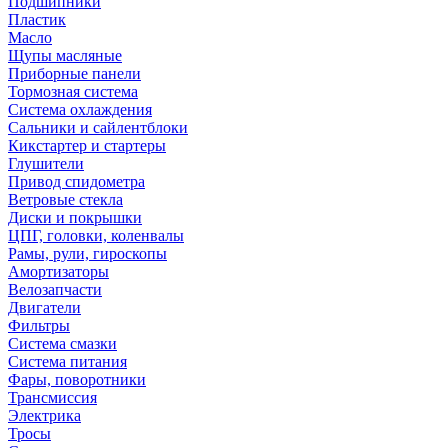
Подшипники
Пластик
Масло
Щупы масляные
Приборные панели
Тормозная система
Система охлаждения
Сальники и сайлентблоки
Кикстартер и стартеры
Глушители
Привод спидометра
Ветровые стекла
Диски и покрышки
ЦПГ, головки, коленвалы
Рамы, рули, гироскопы
Амортизаторы
Велозапчасти
Двигатели
Фильтры
Система смазки
Система питания
Фары, поворотники
Трансмиссия
Электрика
Тросы