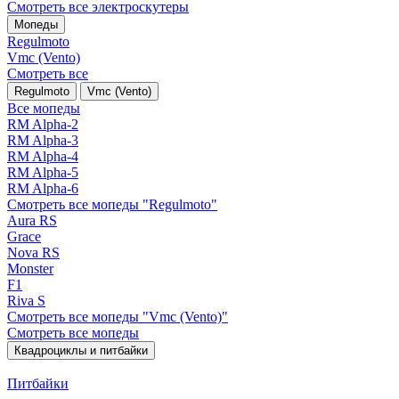
Смотреть все электро­скутеры
Мопеды
Regulmoto
Vmc (Vento)
Смотреть все
Regulmoto
Vmc (Vento)
Все мопеды
RM Alpha-2
RM Alpha-3
RM Alpha-4
RM Alpha-5
RM Alpha-6
Смотреть все мопеды "Regulmoto"
Aura RS
Grace
Nova RS
Monster
F1
Riva S
Смотреть все мопеды "Vmc (Vento)"
Смотреть все мопеды
Квадроциклы и питбайки
Питбайки