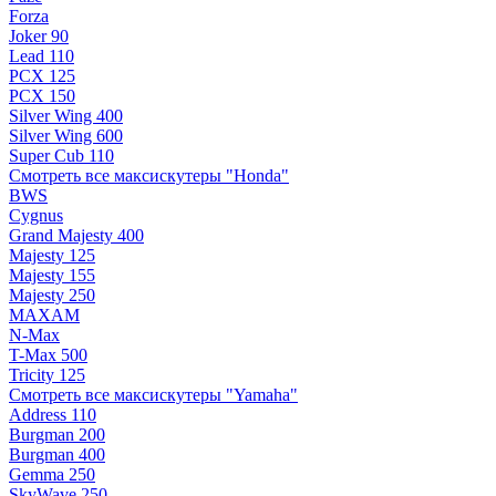
Forza
Joker 90
Lead 110
PCX 125
PCX 150
Silver Wing 400
Silver Wing 600
Super Cub 110
Смотреть все максискутеры "Honda"
BWS
Cygnus
Grand Majesty 400
Majesty 125
Majesty 155
Majesty 250
MAXAM
N-Max
T-Max 500
Tricity 125
Смотреть все максискутеры "Yamaha"
Address 110
Burgman 200
Burgman 400
Gemma 250
SkyWave 250