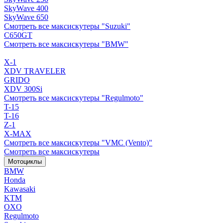
SkyWave 400
SkyWave 650
Смотреть все максискутеры "Suzuki"
C650GT
Смотреть все максискутеры "BMW"
X-1
XDV TRAVELER
GRIDO
XDV 300Si
Смотреть все максискутеры "Regulmoto"
T-15
T-16
Z-1
X-MAX
Смотреть все максискутеры "VMC (Vento)"
Смотреть все максискутеры
Мотоциклы
BMW
Honda
Kawasaki
KTM
OXO
Regulmoto