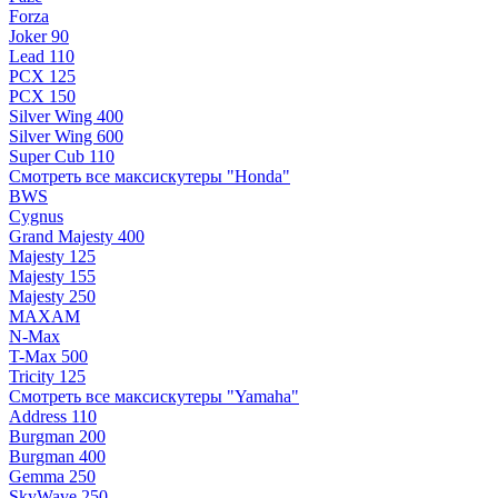
Forza
Joker 90
Lead 110
PCX 125
PCX 150
Silver Wing 400
Silver Wing 600
Super Cub 110
Смотреть все максискутеры "Honda"
BWS
Cygnus
Grand Majesty 400
Majesty 125
Majesty 155
Majesty 250
MAXAM
N-Max
T-Max 500
Tricity 125
Смотреть все максискутеры "Yamaha"
Address 110
Burgman 200
Burgman 400
Gemma 250
SkyWave 250