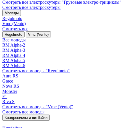
Смотреть все электро­скутеры "Грузовые электро‑трициклы"
Смотреть все электро­скутеры
Мопеды
Regulmoto
Vmc (Vento)
Смотреть все
Regulmoto
Vmc (Vento)
Все мопеды
RM Alpha-2
RM Alpha-3
RM Alpha-4
RM Alpha-5
RM Alpha-6
Смотреть все мопеды "Regulmoto"
Aura RS
Grace
Nova RS
Monster
F1
Riva S
Смотреть все мопеды "Vmc (Vento)"
Смотреть все мопеды
Квадроциклы и питбайки