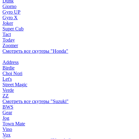
Dunk
Giorno
Gyro UP
Gyro X
Joker
Super Cub
Tact
Today
Zoomer
Смотреть все скутеры "Honda"
Address
Birdie
Choi Nori
Let's
Street Magic
Verde
ZZ
Смотреть все скутеры "Suzuki"
BWS
Gear
Jog
Town Mate
Vino
Vox