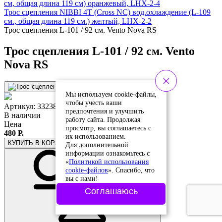
см, общая длина 119 см) оранжевый, LHX-2-4
Трос сцепления NIBBI 4T (Cross NC) вод.охлаждение (L-109
см., общая длина 119 см.) желтый, LHX-2-2
Трос сцепления L-101 / 92 см. Vento Nova RS
Трос сцепления L-101 / 92 см. Vento
Nova RS
Мы используем cookie-файлы,
чтобы учесть ваши
Артикул: 332383
предпочтения и улучшить
В наличии
работу сайта. Продолжая
Цена
просмотр, вы соглашаетесь с
480 Р.
их использованием.
КУПИТЬ
В КОРЗИНЕ
Для дополнительной
информации ознакомьтесь с
«
Политикой использования
cookie-файлов
». Спасибо, что
вы с нами!
Соглашаюсь