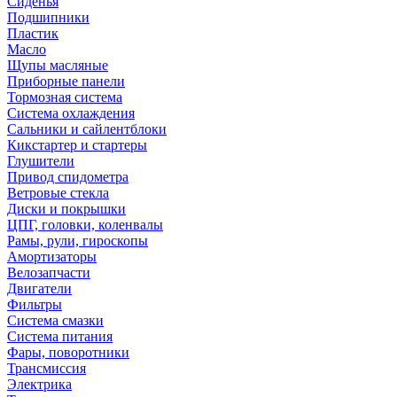
Сиденья
Подшипники
Пластик
Масло
Щупы масляные
Приборные панели
Тормозная система
Система охлаждения
Сальники и сайлентблоки
Кикстартер и стартеры
Глушители
Привод спидометра
Ветровые стекла
Диски и покрышки
ЦПГ, головки, коленвалы
Рамы, рули, гироскопы
Амортизаторы
Велозапчасти
Двигатели
Фильтры
Система смазки
Система питания
Фары, поворотники
Трансмиссия
Электрика