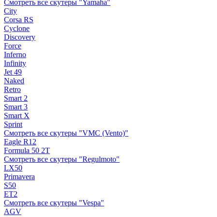
Смотреть все скутеры "Yamaha"
City
Corsa RS
Cyclone
Discovery
Force
Inferno
Infinity
Jet 49
Naked
Retro
Smart 2
Smart 3
Smart X
Sprint
Смотреть все скутеры "VMC (Vento)"
Eagle R12
Formula 50 2Т
Смотреть все скутеры "Regulmoto"
LX50
Primavera
S50
ET2
Смотреть все скутеры "Vespa"
AGV