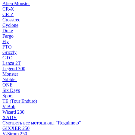
Alien Monster
CR-X
CR-Z
Crosstrec
Cyclone
Duke
Fargo
Fly
FTO
Grizzly
GTO
Lanza 2T
Legend 300
Monster
Nibbler
ONE
Six Days
Sport
TE (Tour Enduro)
V Bob
Wizard 230
XADV
Смотреть все мотоциклы "Regulmoto"
GIXXER 250
V-Strom 250