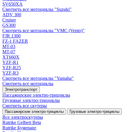
SV650XA
Смотреть все мотоциклы "Suzuki"
ADV 300
Cruiser
GS300
Смотреть все мотоциклы "VMC (Vento)"
FJR 1300
FZ-1 FAZER
MT-03
MT-07
XT660X
YZF-R1
YZF-R25
YZF-R3
Смотреть все мотоциклы "Yamaha"
Смотреть все мотоциклы
Электротранспорт
Пассажирские электро‑трициклы
Грузовые электро‑трициклы
Смотреть все скутеры
Пассажирские электро‑трициклы
Грузовые электро‑трициклы
Все электро­скутеры
Rutrike Gelbert Beta
Rutrike Бумеранг