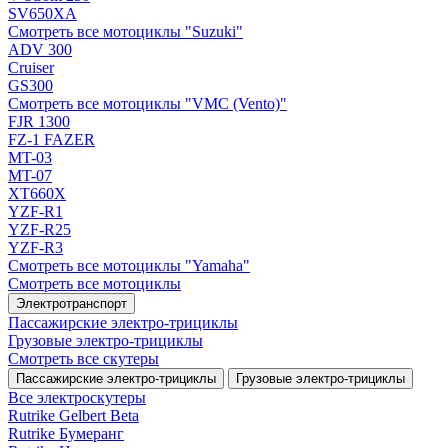
SV650XA
Смотреть все мотоциклы "Suzuki"
ADV 300
Cruiser
GS300
Смотреть все мотоциклы "VMC (Vento)"
FJR 1300
FZ-1 FAZER
MT-03
MT-07
XT660X
YZF-R1
YZF-R25
YZF-R3
Смотреть все мотоциклы "Yamaha"
Смотреть все мотоциклы
Электротранспорт
Пассажирские электро‑трициклы
Грузовые электро‑трициклы
Смотреть все скутеры
Пассажирские электро‑трициклы
Грузовые электро‑трициклы
Все электро­скутеры
Rutrike Gelbert Beta
Rutrike Бумеранг