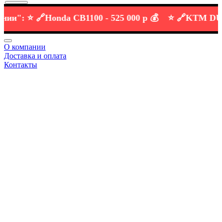
:
⭐️ 🔗
Honda CB1100 -
525 000 р 💰
⭐️ 🔗
KTM DUKE 6
О компании
Доставка и оплата
Контакты