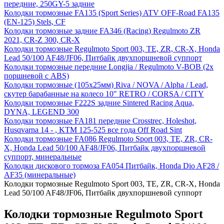
передние, 250GY-5 задние
Колодки тормозные FA135 (Sport Series) ATV OFF-Road FA135
(EN-125) Stels, CF
Колодки тормозные задние FA346 (Racing) Regulmoto ZR
2021, CR-Z 300, CR-X
Колодки тормозные Regulmoto Sport 003, TE, ZR, CR-X, Honda
Lead 50/100 AF48/JF06, Питбайк двухпоршневой суппорт
Колодки тормозные передние Longjia / Regulmoto V-BOB (2х
поршневой с ABS)
Колодки тормозные (105х25мм) Riva / NOVA / Alpha / Lead,
скутер барабанные на колесо 10" RETRO / CORSA / CITY
Колодки тормозные F222S задние Sintered Racing Aqua,
DYNA, LEGEND 300
Колодки тормозные FA181 передние Crosstrec, Holeshot,
Husqvarna 14 - , KTM 125-525 все года Off Road Sint
Колодки тормозные FA086 Regulmoto Sport 003, TE, ZR, CR-
X, Honda Lead 50/100 AF48/JF06, Питбайк двухпоршневой
суппорт, минеральные
Колодки дискового тормоза FA054 Питбайк, Honda Dio AF28 /
AF35 (минеральные)
Колодки тормозные Regulmoto Sport 003, TE, ZR, CR-X, Honda
Lead 50/100 AF48/JF06, Питбайк двухпоршневой суппорт
Колодки тормозные Regulmoto Sport