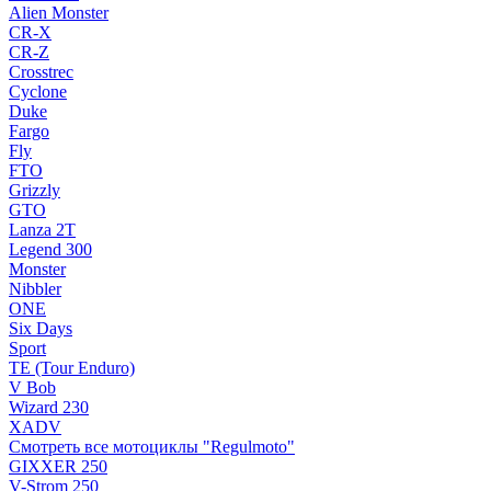
Alien Monster
CR-X
CR-Z
Crosstrec
Cyclone
Duke
Fargo
Fly
FTO
Grizzly
GTO
Lanza 2T
Legend 300
Monster
Nibbler
ONE
Six Days
Sport
TE (Tour Enduro)
V Bob
Wizard 230
XADV
Смотреть все мотоциклы "Regulmoto"
GIXXER 250
V-Strom 250