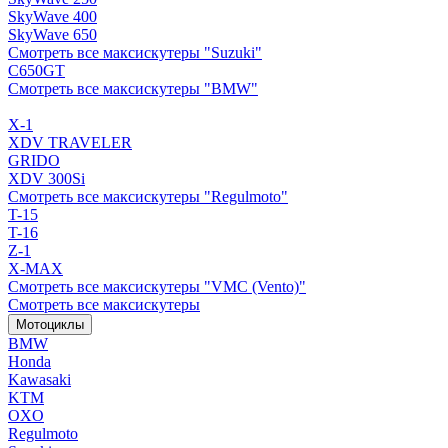
SkyWave 400
SkyWave 650
Смотреть все максискутеры "Suzuki"
C650GT
Смотреть все максискутеры "BMW"
X-1
XDV TRAVELER
GRIDO
XDV 300Si
Смотреть все максискутеры "Regulmoto"
T-15
T-16
Z-1
X-MAX
Смотреть все максискутеры "VMC (Vento)"
Смотреть все максискутеры
Мотоциклы
BMW
Honda
Kawasaki
KTM
OXO
Regulmoto