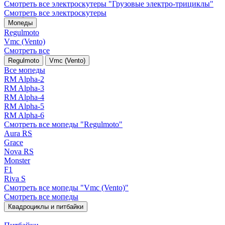
Смотреть все электро­скутеры "Грузовые электро‑трициклы"
Смотреть все электро­скутеры
Мопеды
Regulmoto
Vmc (Vento)
Смотреть все
Regulmoto
Vmc (Vento)
Все мопеды
RM Alpha-2
RM Alpha-3
RM Alpha-4
RM Alpha-5
RM Alpha-6
Смотреть все мопеды "Regulmoto"
Aura RS
Grace
Nova RS
Monster
F1
Riva S
Смотреть все мопеды "Vmc (Vento)"
Смотреть все мопеды
Квадроциклы и питбайки