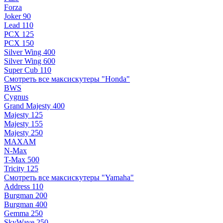
Forza
Joker 90
Lead 110
PCX 125
PCX 150
Silver Wing 400
Silver Wing 600
Super Cub 110
Смотреть все максискутеры "Honda"
BWS
Cygnus
Grand Majesty 400
Majesty 125
Majesty 155
Majesty 250
MAXAM
N-Max
T-Max 500
Tricity 125
Смотреть все максискутеры "Yamaha"
Address 110
Burgman 200
Burgman 400
Gemma 250
SkyWave 250