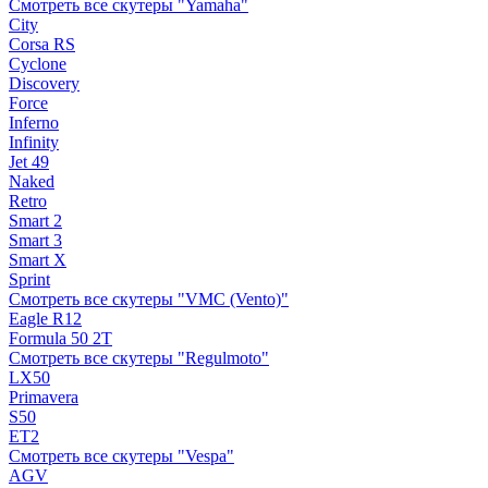
Смотреть все скутеры "Yamaha"
City
Corsa RS
Cyclone
Discovery
Force
Inferno
Infinity
Jet 49
Naked
Retro
Smart 2
Smart 3
Smart X
Sprint
Смотреть все скутеры "VMC (Vento)"
Eagle R12
Formula 50 2Т
Смотреть все скутеры "Regulmoto"
LX50
Primavera
S50
ET2
Смотреть все скутеры "Vespa"
AGV