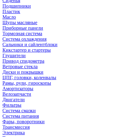
Сиденья
Подшипники
Пластик
Масло
Щупы масляные
Приборные панели
Тормозная система
Система охлаждения
Сальники и сайлентблоки
Кикстартер и стартеры
Глушители
Привод спидометра
Ветровые стекла
Диски и покрышки
ЦПГ, головки, коленвалы
Рамы, рули, гироскопы
Амортизаторы
Велозапчасти
Двигатели
Фильтры
Система смазки
Система питания
Фары, поворотники
Трансмиссия
Электрика