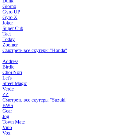
Dunk
Giorno
Gyro UP
Gyro X
Joker
Super Cub
Tact
Today
Zoomer
Смотреть все скутеры "Honda"
Address
Birdie
Choi Nori
Let's
Street Magic
Verde
ZZ
Смотреть все скутеры "Suzuki"
BWS
Gear
Jog
Town Mate
Vino
Vox