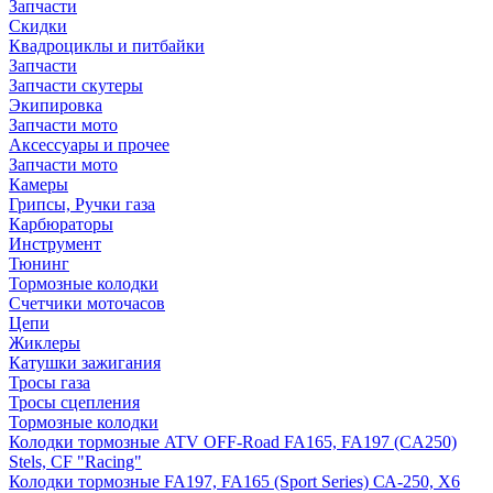
Запчасти
Скидки
Квадроциклы и питбайки
Запчасти
Запчасти скутеры
Экипировка
Запчасти мото
Аксессуары и прочее
Запчасти мото
Камеры
Грипсы, Ручки газа
Карбюраторы
Инструмент
Тюнинг
Тормозные колодки
Счетчики моточасов
Цепи
Жиклеры
Катушки зажигания
Тросы газа
Тросы сцепления
Тормозные колодки
Колодки тормозные ATV OFF-Road FA165, FA197 (CA250)
Stels, CF "Racing"
Колодки тормозные FA197, FA165 (Sport Series) СА-250, X6