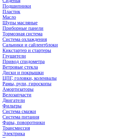
Сиденья
Подшипники
Пластик
Масло
Щупы масляные
Приборные панели
Тормозная система
Система охлаждения
Сальники и сайлентблоки
Кикстартер и стартеры
Глушители
Привод спидометра
Ветровые стекла
Диски и покрышки
ЦПГ, головки, коленвалы
Рамы, рули, гироскопы
Амортизаторы
Велозапчасти
Двигатели
Фильтры
Система смазки
Система питания
Фары, поворотники
Трансмиссия
Электрика