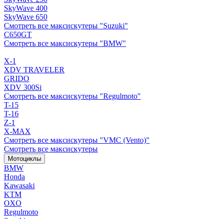
SkyWave 400
SkyWave 650
Смотреть все максискутеры "Suzuki"
C650GT
Смотреть все максискутеры "BMW"
X-1
XDV TRAVELER
GRIDO
XDV 300Si
Смотреть все максискутеры "Regulmoto"
T-15
T-16
Z-1
X-MAX
Смотреть все максискутеры "VMC (Vento)"
Смотреть все максискутеры
Мотоциклы
BMW
Honda
Kawasaki
KTM
OXO
Regulmoto