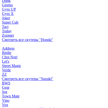
Dunk
Giorno
Gyro UP
Gyro X
Joker
Super Cub
Tact
Today
Zoomer
Смотреть все скутеры "Honda"
Address
Birdie
Choi Nori
Let's
Street Magic
Verde
ZZ
Смотреть все скутеры "Suzuki"
BWS
Gear
Jog
Town Mate
Vino
Vox