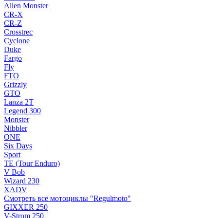
Alien Monster
CR-X
CR-Z
Crosstrec
Cyclone
Duke
Fargo
Fly
FTO
Grizzly
GTO
Lanza 2T
Legend 300
Monster
Nibbler
ONE
Six Days
Sport
TE (Tour Enduro)
V Bob
Wizard 230
XADV
Смотреть все мотоциклы "Regulmoto"
GIXXER 250
V-Strom 250