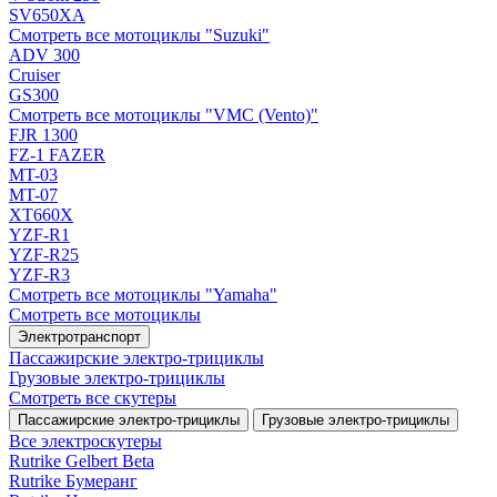
SV650XA
Смотреть все мотоциклы "Suzuki"
ADV 300
Cruiser
GS300
Смотреть все мотоциклы "VMC (Vento)"
FJR 1300
FZ-1 FAZER
MT-03
MT-07
XT660X
YZF-R1
YZF-R25
YZF-R3
Смотреть все мотоциклы "Yamaha"
Смотреть все мотоциклы
Электротранспорт
Пассажирские электро‑трициклы
Грузовые электро‑трициклы
Смотреть все скутеры
Пассажирские электро‑трициклы
Грузовые электро‑трициклы
Все электро­скутеры
Rutrike Gelbert Beta
Rutrike Бумеранг