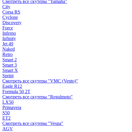
Смотреть все скутеры "Yamaha"
City
Corsa RS
Cyclone
Discovery
Force
Inferno
Infinity
Jet 49
Naked
Retro
Smart 2
Smart 3
Smart X
Sprint
Смотреть все скутеры "VMC (Vento)"
Eagle R12
Formula 50 2Т
Смотреть все скутеры "Regulmoto"
LX50
Primavera
S50
ET2
Смотреть все скутеры "Vespa"
AGV