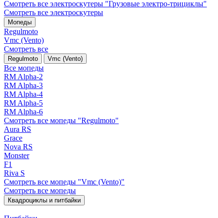
Смотреть все электро­скутеры "Грузовые электро‑трициклы"
Смотреть все электро­скутеры
Мопеды
Regulmoto
Vmc (Vento)
Смотреть все
Regulmoto
Vmc (Vento)
Все мопеды
RM Alpha-2
RM Alpha-3
RM Alpha-4
RM Alpha-5
RM Alpha-6
Смотреть все мопеды "Regulmoto"
Aura RS
Grace
Nova RS
Monster
F1
Riva S
Смотреть все мопеды "Vmc (Vento)"
Смотреть все мопеды
Квадроциклы и питбайки