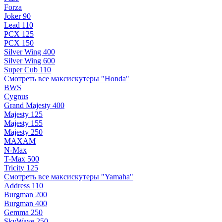
Forza
Joker 90
Lead 110
PCX 125
PCX 150
Silver Wing 400
Silver Wing 600
Super Cub 110
Смотреть все максискутеры "Honda"
BWS
Cygnus
Grand Majesty 400
Majesty 125
Majesty 155
Majesty 250
MAXAM
N-Max
T-Max 500
Tricity 125
Смотреть все максискутеры "Yamaha"
Address 110
Burgman 200
Burgman 400
Gemma 250
SkyWave 250