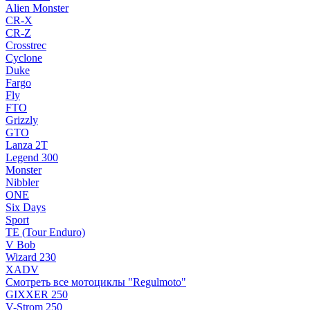
Alien Monster
CR-X
CR-Z
Crosstrec
Cyclone
Duke
Fargo
Fly
FTO
Grizzly
GTO
Lanza 2T
Legend 300
Monster
Nibbler
ONE
Six Days
Sport
TE (Tour Enduro)
V Bob
Wizard 230
XADV
Смотреть все мотоциклы "Regulmoto"
GIXXER 250
V-Strom 250