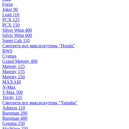
Forza
Joker 90
Lead 110
PCX 125
PCX 150
Silver Wing 400
Silver Wing 600
Super Cub 110
Смотреть все максискутеры "Honda"
BWS
Cygnus
Grand Majesty 400
Majesty 125
Majesty 155
Majesty 250
MAXAM
N-Max
T-Max 500
Tricity 125
Смотреть все максискутеры "Yamaha"
Address 110
Burgman 200
Burgman 400
Gemma 250
SkyWave 250