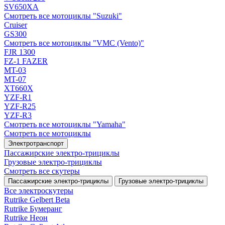
SV650XA
Смотреть все мотоциклы "Suzuki"
Cruiser
GS300
Смотреть все мотоциклы "VMC (Vento)"
FJR 1300
FZ-1 FAZER
MT-03
MT-07
XT660X
YZF-R1
YZF-R25
YZF-R3
Смотреть все мотоциклы "Yamaha"
Смотреть все мотоциклы
Электротранспорт
Пассажирские электро‑трициклы
Грузовые электро‑трициклы
Смотреть все скутеры
Пассажирские электро‑трициклы
Грузовые электро‑трициклы
Все электро­скутеры
Rutrike Gelbert Beta
Rutrike Бумеранг
Rutrike Неон