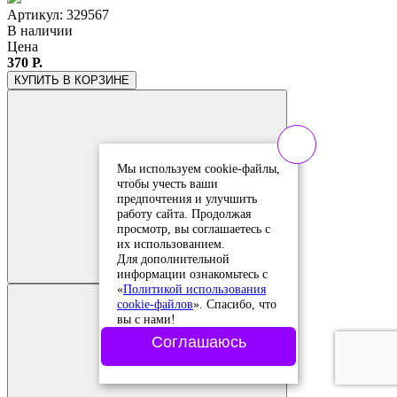
Артикул: 329567
В наличии
Цена
370 Р.
КУПИТЬ
В КОРЗИНЕ
Мы используем cookie-файлы,
чтобы учесть ваши
предпочтения и улучшить
работу сайта. Продолжая
просмотр, вы соглашаетесь с
Добавить в
их использованием.
сравнение
Для дополнительной
Добавлено в
информации ознакомьтесь с
сравнение
«
Политикой использования
cookie-файлов
». Спасибо, что
вы с нами!
Соглашаюсь