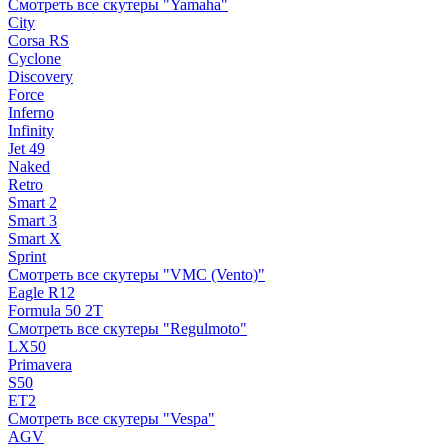
Смотреть все скутеры "Yamaha"
City
Corsa RS
Cyclone
Discovery
Force
Inferno
Infinity
Jet 49
Naked
Retro
Smart 2
Smart 3
Smart X
Sprint
Смотреть все скутеры "VMC (Vento)"
Eagle R12
Formula 50 2Т
Смотреть все скутеры "Regulmoto"
LX50
Primavera
S50
ET2
Смотреть все скутеры "Vespa"
AGV