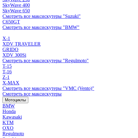
SkyWave 400
SkyWave 650
Смотреть все максискутеры "Suzuki"
C650GT
Смотреть все максискутеры "BMW"
X-1
XDV TRAVELER
GRIDO
XDV 300Si
Смотреть все максискутеры "Regulmoto"
T-15
T-16
Z-1
X-MAX
Смотреть все максискутеры "VMC (Vento)"
Смотреть все максискутеры
Мотоциклы
BMW
Honda
Kawasaki
KTM
OXO
Regulmoto