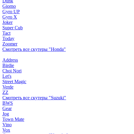
Dunk
Giorno
Gyro UP
Gyro X
Joker
Super Cub
Tact
Today
Zoomer
Смотреть все скутеры "Honda"
Address
Birdie
Choi Nori
Let's
Street Magic
Verde
ZZ
Смотреть все скутеры "Suzuki"
BWS
Gear
Jog
Town Mate
Vino
Vox