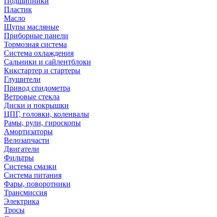
Подшипники
Пластик
Масло
Щупы масляные
Приборные панели
Тормозная система
Система охлаждения
Сальники и сайлентблоки
Кикстартер и стартеры
Глушители
Привод спидометра
Ветровые стекла
Диски и покрышки
ЦПГ, головки, коленвалы
Рамы, рули, гироскопы
Амортизаторы
Велозапчасти
Двигатели
Фильтры
Система смазки
Система питания
Фары, поворотники
Трансмиссия
Электрика
Тросы