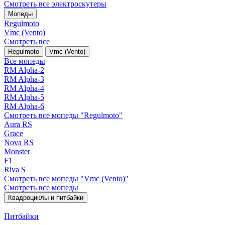
Смотреть все электро­скутеры
Мопеды
Regulmoto
Vmc (Vento)
Смотреть все
Regulmoto
Vmc (Vento)
Все мопеды
RM Alpha-2
RM Alpha-3
RM Alpha-4
RM Alpha-5
RM Alpha-6
Смотреть все мопеды "Regulmoto"
Aura RS
Grace
Nova RS
Monster
F1
Riva S
Смотреть все мопеды "Vmc (Vento)"
Смотреть все мопеды
Квадроциклы и питбайки
Питбайки