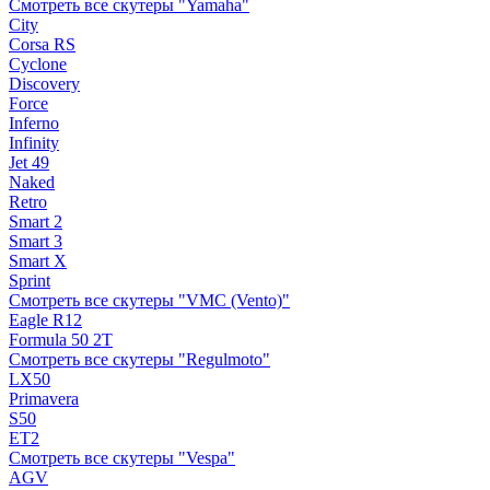
Смотреть все скутеры "Yamaha"
City
Corsa RS
Cyclone
Discovery
Force
Inferno
Infinity
Jet 49
Naked
Retro
Smart 2
Smart 3
Smart X
Sprint
Смотреть все скутеры "VMC (Vento)"
Eagle R12
Formula 50 2Т
Смотреть все скутеры "Regulmoto"
LX50
Primavera
S50
ET2
Смотреть все скутеры "Vespa"
AGV