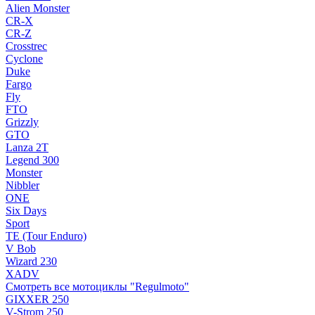
Alien Monster
CR-X
CR-Z
Crosstrec
Cyclone
Duke
Fargo
Fly
FTO
Grizzly
GTO
Lanza 2T
Legend 300
Monster
Nibbler
ONE
Six Days
Sport
TE (Tour Enduro)
V Bob
Wizard 230
XADV
Смотреть все мотоциклы "Regulmoto"
GIXXER 250
V-Strom 250