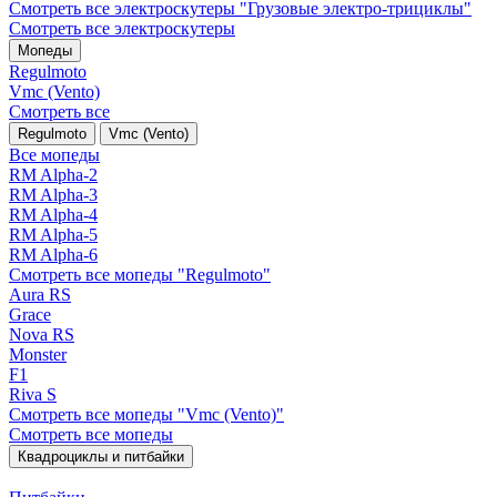
Смотреть все электро­скутеры "Грузовые электро‑трициклы"
Смотреть все электро­скутеры
Мопеды
Regulmoto
Vmc (Vento)
Смотреть все
Regulmoto
Vmc (Vento)
Все мопеды
RM Alpha-2
RM Alpha-3
RM Alpha-4
RM Alpha-5
RM Alpha-6
Смотреть все мопеды "Regulmoto"
Aura RS
Grace
Nova RS
Monster
F1
Riva S
Смотреть все мопеды "Vmc (Vento)"
Смотреть все мопеды
Квадроциклы и питбайки