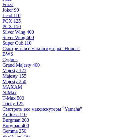
Forza
Joker 90
Lead 110
PCX 125
PCX 150
Silver Wing 400
Silver Wing 600
Super Cub 110
Смотреть все максискутеры "Honda"
BWS
Cygnus
Grand Majesty 400
Majesty 125
Majesty 155
Majesty 250
MAXAM
N-Max
T-Max 500
Tricity 125
Смотреть все максискутеры "Yamaha"
Address 110
Burgman 200
Burgman 400
Gemma 250
SkyWave 250