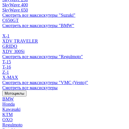
SkyWave 400
SkyWave 650
Смотреть все максискутеры "Suzuki"
C650GT
Смотреть все максискутеры "BMW"
X-1
XDV TRAVELER
GRIDO
XDV 300Si
Смотреть все максискутеры "Regulmoto"
T-15
T-16
Z-1
X-MAX
Смотреть все максискутеры "VMC (Vento)"
Смотреть все максискутеры
Мотоциклы
BMW
Honda
Kawasaki
KTM
OXO
Regulmoto