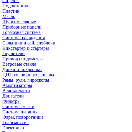
Сиденья
Подшипники
Пластик
Масло
Щупы масляные
Приборные панели
Тормозная система
Система охлаждения
Сальники и сайлентблоки
Кикстартер и стартеры
Глушители
Привод спидометра
Ветровые стекла
Диски и покрышки
ЦПГ, головки, коленвалы
Рамы, рули, гироскопы
Амортизаторы
Велозапчасти
Двигатели
Фильтры
Система смазки
Система питания
Фары, поворотники
Трансмиссия
Электрика