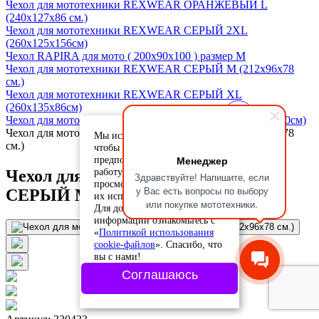
Чехол для мототехники REXWEAR ОРАНЖЕВЫЙ L
(240х127х86 см.)
Чехол для мототехники REXWEAR СЕРЫЙ 2XL
(260х125х156см)
Чехол RAPIRA для мото ( 200х90х100 ) размер М
Чехол для мототехники REXWEAR СЕРЫЙ M (212х96х78
см.)
Чехол для мототехники REXWEAR СЕРЫЙ XL
(260х135х86см)
Чехол для мототехники REXWEAR СЕРЫЙ S (177х96х70см)
Чехол для мототехники REXWEAR СЕРЫЙ M (212х96х78
Мы используем cookie-файлы,
см.)
чтобы учесть ваши
Менеджер
предпочтения и улучшить
работу сайта. Продолжая
Чехол для мототехники REXWEAR
Здравствуйте! Напишите, если
просмотр, вы соглашаетесь с
у Вас есть вопросы по выбору
СЕРЫЙ M (212х96х78 см.)
их использованием.
или покупке мототехники.
Для дополнительной
информации ознакомьтесь с
«
Политикой использования
cookie-файлов
». Спасибо, что
вы с нами!
Соглашаюсь