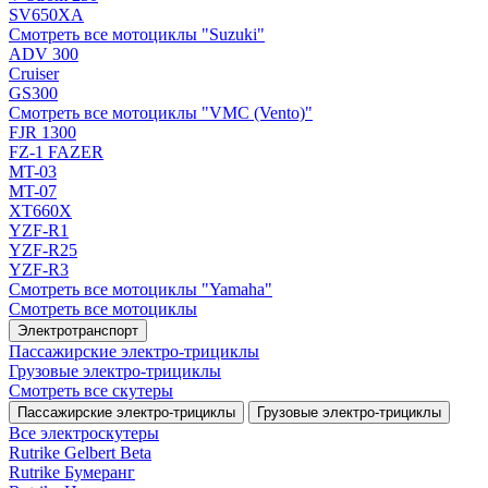
SV650XA
Смотреть все мотоциклы "Suzuki"
ADV 300
Cruiser
GS300
Смотреть все мотоциклы "VMC (Vento)"
FJR 1300
FZ-1 FAZER
MT-03
MT-07
XT660X
YZF-R1
YZF-R25
YZF-R3
Смотреть все мотоциклы "Yamaha"
Смотреть все мотоциклы
Электротранспорт
Пассажирские электро‑трициклы
Грузовые электро‑трициклы
Смотреть все скутеры
Пассажирские электро‑трициклы
Грузовые электро‑трициклы
Все электро­скутеры
Rutrike Gelbert Beta
Rutrike Бумеранг