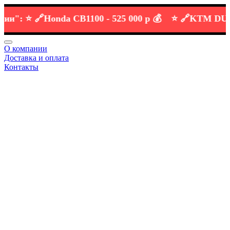
:
⭐️ 🔗
Honda CB1100 -
525 000 р 💰
⭐️ 🔗
KTM DUKE 69
О компании
Доставка и оплата
Контакты