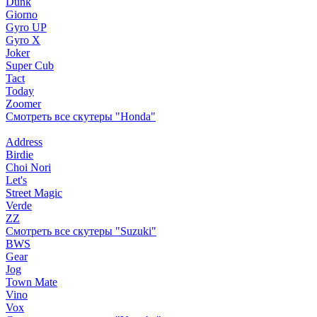
Dunk
Giorno
Gyro UP
Gyro X
Joker
Super Cub
Tact
Today
Zoomer
Смотреть все скутеры "Honda"
Address
Birdie
Choi Nori
Let's
Street Magic
Verde
ZZ
Смотреть все скутеры "Suzuki"
BWS
Gear
Jog
Town Mate
Vino
Vox