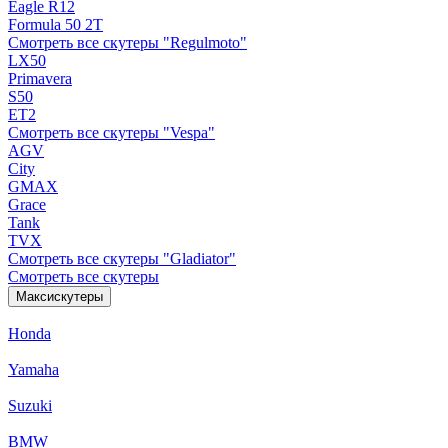
Eagle R12
Formula 50 2Т
Смотреть все скутеры "Regulmoto"
LX50
Primavera
S50
ET2
Смотреть все скутеры "Vespa"
AGV
City
GMAX
Grace
Tank
TVX
Смотреть все скутеры "Gladiator"
Смотреть все скутеры
Максискутеры
Honda
Yamaha
Suzuki
BMW