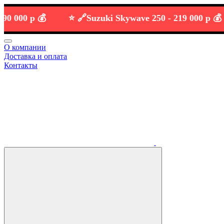
00 р 💰
⭐️ 🔗
Suzuki Skywave 250 -
219 000 р 💰
О компании
Доставка и оплата
Контакты