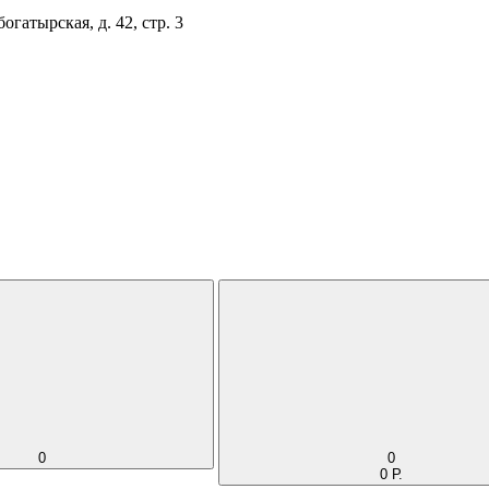
огатырская, д. 42, стр. 3
0
0
0 Р.