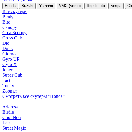
Honda
Suzuki
Yamaha
VMC (Vento)
Regulmoto
Vespa
Gl
Все скутеры
Benly
Bite
Canopy
Crea Scoopy
Cross Cub
Dio
Dunk
Giorno
Gyro UP
Gyro X
Joker
Super Cub
Tact
Today
Zoomer
Смотреть все скутеры "Honda"
Address
Birdie
Choi Nori
Let's
Street Magic