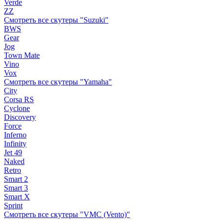
Verde
ZZ
Смотреть все скутеры "Suzuki"
BWS
Gear
Jog
Town Mate
Vino
Vox
Смотреть все скутеры "Yamaha"
City
Corsa RS
Cyclone
Discovery
Force
Inferno
Infinity
Jet 49
Naked
Retro
Smart 2
Smart 3
Smart X
Sprint
Смотреть все скутеры "VMC (Vento)"