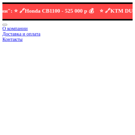
:
⭐️ 🔗
Honda CB1100 -
525 000 р 💰
⭐️ 🔗
KTM DUKE 69
О компании
Доставка и оплата
Контакты