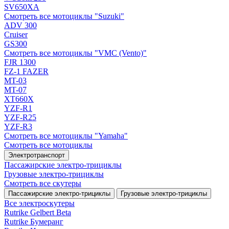
SV650XA
Смотреть все мотоциклы "Suzuki"
ADV 300
Cruiser
GS300
Смотреть все мотоциклы "VMC (Vento)"
FJR 1300
FZ-1 FAZER
MT-03
MT-07
XT660X
YZF-R1
YZF-R25
YZF-R3
Смотреть все мотоциклы "Yamaha"
Смотреть все мотоциклы
Электротранспорт
Пассажирские электро‑трициклы
Грузовые электро‑трициклы
Смотреть все скутеры
Пассажирские электро‑трициклы
Грузовые электро‑трициклы
Все электро­скутеры
Rutrike Gelbert Beta
Rutrike Бумеранг