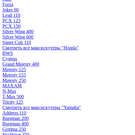
Forza
Joker 90
Lead 110
PCX 125
PCX 150
Silver Wing 400
Silver Wing 600
Super Cub 110
Смотреть все максискутеры "Honda"
BWS
Cygnus
Grand Majesty 400
Majesty 125
Majesty 155
Majesty 250
MAXAM
N-Max
T-Max 500
Tricity 125
Смотреть все максискутеры "Yamaha"
Address 110
Burgman 200
Burgman 400
Gemma 250
SkyWave 250