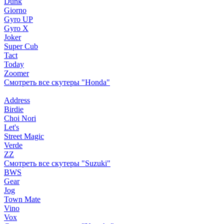
Dunk
Giorno
Gyro UP
Gyro X
Joker
Super Cub
Tact
Today
Zoomer
Смотреть все скутеры "Honda"
Address
Birdie
Choi Nori
Let's
Street Magic
Verde
ZZ
Смотреть все скутеры "Suzuki"
BWS
Gear
Jog
Town Mate
Vino
Vox