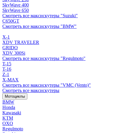
SkyWave 400
SkyWave 650
Смотреть все максискутеры "Suzuki"
C650GT
Смотреть все максискутеры "BMW"
X-1
XDV TRAVELER
GRIDO
XDV 300Si
Смотреть все максискутеры "Regulmoto"
T-15
T-16
Z-1
X-MAX
Смотреть все максискутеры "VMC (Vento)"
Смотреть все максискутеры
Мотоциклы
BMW
Honda
Kawasaki
KTM
OXO
Regulmoto