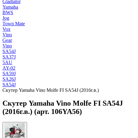
Gladiator
Yamaha
BWS
Jog
Town Mate
Vox
Vino
Gear
Vino
SA54J
SA37J
5AU
AY-02
SA59J
SA26J
SA54J
Скутер Yamaha Vino Molfe FI SA54J (2016г.в.)
Скутер Yamaha Vino Molfe FI SA54J
(2016г.в.) (арт. 106YA56)