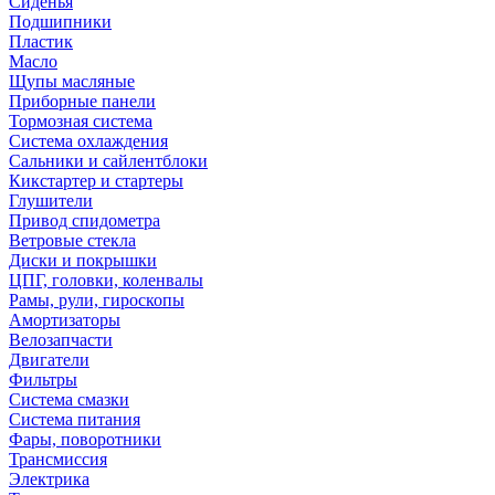
Сиденья
Подшипники
Пластик
Масло
Щупы масляные
Приборные панели
Тормозная система
Система охлаждения
Сальники и сайлентблоки
Кикстартер и стартеры
Глушители
Привод спидометра
Ветровые стекла
Диски и покрышки
ЦПГ, головки, коленвалы
Рамы, рули, гироскопы
Амортизаторы
Велозапчасти
Двигатели
Фильтры
Система смазки
Система питания
Фары, поворотники
Трансмиссия
Электрика