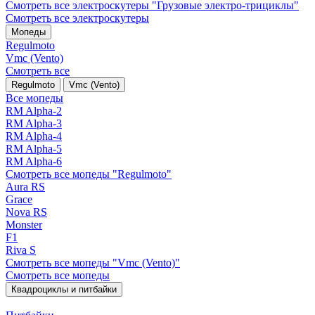
Смотреть все электро­скутеры "Грузовые электро‑трициклы"
Смотреть все электро­скутеры
Мопеды
Regulmoto
Vmc (Vento)
Смотреть все
Regulmoto
Vmc (Vento)
Все мопеды
RM Alpha-2
RM Alpha-3
RM Alpha-4
RM Alpha-5
RM Alpha-6
Смотреть все мопеды "Regulmoto"
Aura RS
Grace
Nova RS
Monster
F1
Riva S
Смотреть все мопеды "Vmc (Vento)"
Смотреть все мопеды
Квадроциклы и питбайки