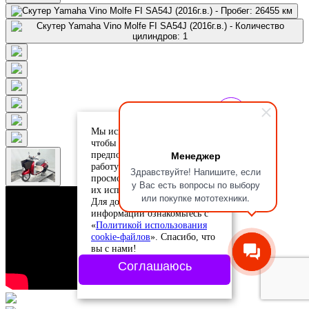
Мы используем cookie-файлы,
чтобы учесть ваши
Менеджер
предпочтения и улучшить
работу сайта. Продолжая
Здравствуйте! Напишите, если
просмотр, вы соглашаетесь с
у Вас есть вопросы по выбору
их использованием.
или покупке мототехники.
Для дополнительной
информации ознакомьтесь с
«
Политикой использования
cookie-файлов
». Спасибо, что
вы с нами!
Соглашаюсь