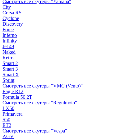
Смотреть все скутеры "Yamaha"
City
Corsa RS
Cyclone
Discovery
Force
Inferno
Infinity
Jet 49
Naked
Retro
Smart 2
Smart 3
Smart X
Sprint
Смотреть все скутеры "VMC (Vento)"
Eagle R12
Formula 50 2Т
Смотреть все скутеры "Regulmoto"
LX50
Primavera
S50
ET2
Смотреть все скутеры "Vespa"
AGV