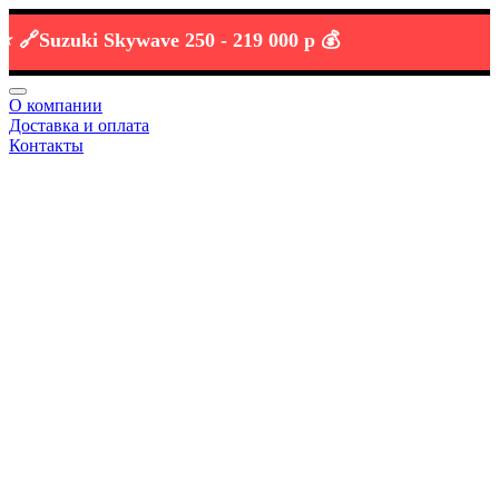
Suzuki Skywave 250 -
219 000 р 💰
О компании
Доставка и оплата
Контакты