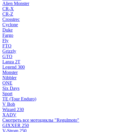
Alien Monster
CR-X
CR-Z
Crosstrec
Cyclone
Duke
Fargo
Fly
FTO
Grizzly
GTO
Lanza 2T
Legend 300
Monster
Nibbler
ONE
Six Days
Sport
TE (Tour Enduro)
V Bob
Wizard 230
XADV
Смотреть все мотоциклы "Regulmoto"
GIXXER 250
V-Strom 250