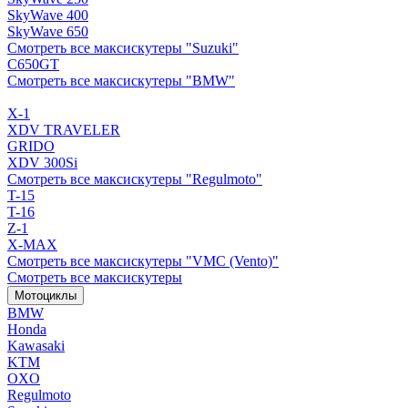
SkyWave 400
SkyWave 650
Смотреть все максискутеры "Suzuki"
C650GT
Смотреть все максискутеры "BMW"
X-1
XDV TRAVELER
GRIDO
XDV 300Si
Смотреть все максискутеры "Regulmoto"
T-15
T-16
Z-1
X-MAX
Смотреть все максискутеры "VMC (Vento)"
Смотреть все максискутеры
Мотоциклы
BMW
Honda
Kawasaki
KTM
OXO
Regulmoto