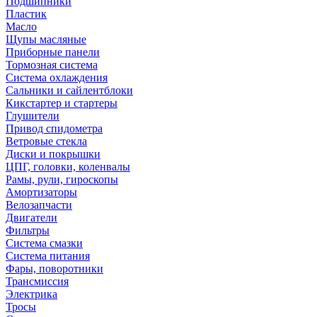
Подшипники
Пластик
Масло
Щупы масляные
Приборные панели
Тормозная система
Система охлаждения
Сальники и сайлентблоки
Кикстартер и стартеры
Глушители
Привод спидометра
Ветровые стекла
Диски и покрышки
ЦПГ, головки, коленвалы
Рамы, рули, гироскопы
Амортизаторы
Велозапчасти
Двигатели
Фильтры
Система смазки
Система питания
Фары, поворотники
Трансмиссия
Электрика
Тросы