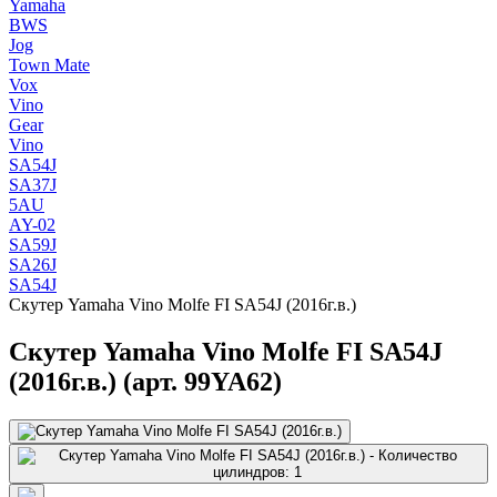
Yamaha
BWS
Jog
Town Mate
Vox
Vino
Gear
Vino
SA54J
SA37J
5AU
AY-02
SA59J
SA26J
SA54J
Скутер Yamaha Vino Molfe FI SA54J (2016г.в.)
Скутер Yamaha Vino Molfe FI SA54J
(2016г.в.) (арт. 99YA62)