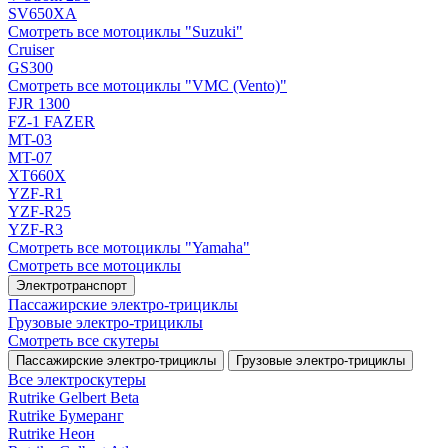
SV650XA
Смотреть все мотоциклы "Suzuki"
Cruiser
GS300
Смотреть все мотоциклы "VMC (Vento)"
FJR 1300
FZ-1 FAZER
MT-03
MT-07
XT660X
YZF-R1
YZF-R25
YZF-R3
Смотреть все мотоциклы "Yamaha"
Смотреть все мотоциклы
Электротранспорт
Пассажирские электро‑трициклы
Грузовые электро‑трициклы
Смотреть все скутеры
Пассажирские электро‑трициклы
Грузовые электро‑трициклы
Все электро­скутеры
Rutrike Gelbert Beta
Rutrike Бумеранг
Rutrike Неон