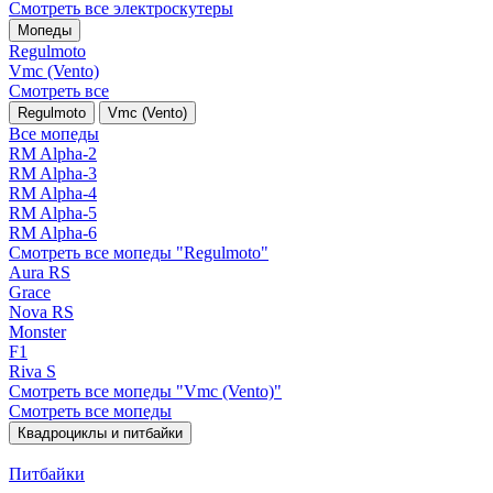
Смотреть все электро­скутеры
Мопеды
Regulmoto
Vmc (Vento)
Смотреть все
Regulmoto
Vmc (Vento)
Все мопеды
RM Alpha-2
RM Alpha-3
RM Alpha-4
RM Alpha-5
RM Alpha-6
Смотреть все мопеды "Regulmoto"
Aura RS
Grace
Nova RS
Monster
F1
Riva S
Смотреть все мопеды "Vmc (Vento)"
Смотреть все мопеды
Квадроциклы и питбайки
Питбайки