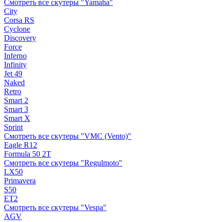
Смотреть все скутеры "Yamaha"
City
Corsa RS
Cyclone
Discovery
Force
Inferno
Infinity
Jet 49
Naked
Retro
Smart 2
Smart 3
Smart X
Sprint
Смотреть все скутеры "VMC (Vento)"
Eagle R12
Formula 50 2Т
Смотреть все скутеры "Regulmoto"
LX50
Primavera
S50
ET2
Смотреть все скутеры "Vespa"
AGV