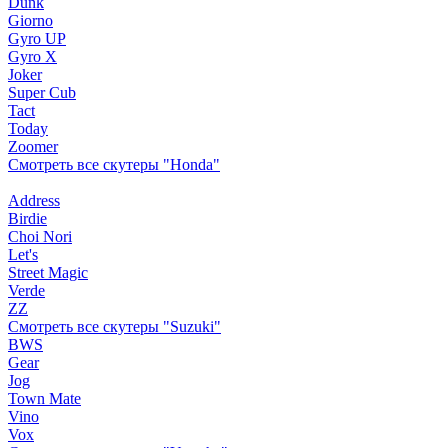
Dunk
Giorno
Gyro UP
Gyro X
Joker
Super Cub
Tact
Today
Zoomer
Смотреть все скутеры "Honda"
Address
Birdie
Choi Nori
Let's
Street Magic
Verde
ZZ
Смотреть все скутеры "Suzuki"
BWS
Gear
Jog
Town Mate
Vino
Vox