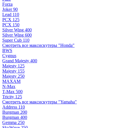
Forza
Joker 90
Lead 110
PCX 125
PCX 150
Silver Wing 400
Silver Wing 600
Super Cub 110
Смотреть все максискутеры "Honda"
BWS
Cygnus
Grand Majesty 400
Majesty 125
Majesty 155
Majesty 250
MAXAM
N-Max
T-Max 500
Tricity 125
Смотреть все максискутеры "Yamaha"
Address 110
Burgman 200
Burgman 400
Gemma 250
SkyWave 250