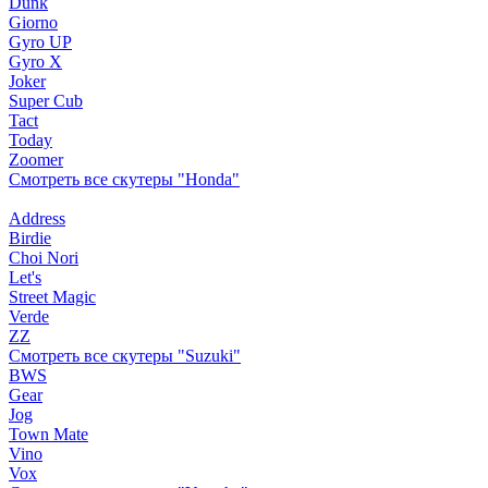
Dunk
Giorno
Gyro UP
Gyro X
Joker
Super Cub
Tact
Today
Zoomer
Смотреть все скутеры "Honda"
Address
Birdie
Choi Nori
Let's
Street Magic
Verde
ZZ
Смотреть все скутеры "Suzuki"
BWS
Gear
Jog
Town Mate
Vino
Vox