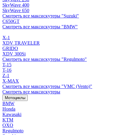
SkyWave 400
SkyWave 650
Смотреть все максискутеры "Suzuki"
C650GT
Смотреть все максискутеры "BMW"
X-1
XDV TRAVELER
GRIDO
XDV 300Si
Смотреть все максискутеры "Regulmoto"
T-15
T-16
Z-1
X-MAX
Смотреть все максискутеры "VMC (Vento)"
Смотреть все максискутеры
Мотоциклы
BMW
Honda
Kawasaki
KTM
OXO
Regulmoto