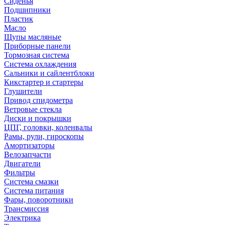
Сиденья
Подшипники
Пластик
Масло
Щупы масляные
Приборные панели
Тормозная система
Система охлаждения
Сальники и сайлентблоки
Кикстартер и стартеры
Глушители
Привод спидометра
Ветровые стекла
Диски и покрышки
ЦПГ, головки, коленвалы
Рамы, рули, гироскопы
Амортизаторы
Велозапчасти
Двигатели
Фильтры
Система смазки
Система питания
Фары, поворотники
Трансмиссия
Электрика