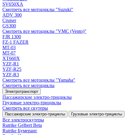
SV650XA
Смотреть все мотоциклы "Suzuki"
ADV 300
Cruiser
GS300
Смотреть все мотоциклы "VMC (Vento)"
FJR 1300
FZ-1 FAZER
MT-03
MT-07
XT660X
YZF-R1
YZF-R25
YZF-R3
Смотреть все мотоциклы "Yamaha"
Смотреть все мотоциклы
Электротранспорт
Пассажирские электро‑трициклы
Грузовые электро‑трициклы
Смотреть все скутеры
Пассажирские электро‑трициклы
Грузовые электро‑трициклы
Все электро­скутеры
Rutrike Gelbert Beta
Rutrike Бумеранг