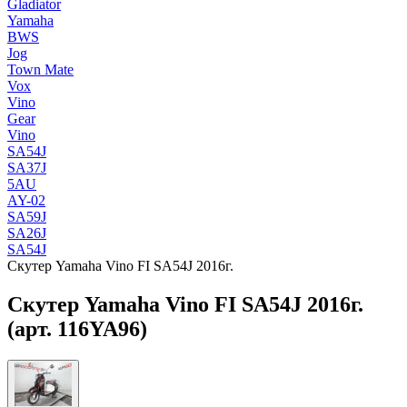
Gladiator
Yamaha
BWS
Jog
Town Mate
Vox
Vino
Gear
Vino
SA54J
SA37J
5AU
AY-02
SA59J
SA26J
SA54J
Скутер Yamaha Vino FI SA54J 2016г.
Скутер Yamaha Vino FI SA54J 2016г.
(арт. 116YA96)