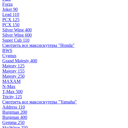
Forza
Joker 90
Lead 110
PCX 125
PCX 150
Silver Wing 400
Silver Wing 600
Super Cub 110
Смотреть все максискутеры "Honda"
BWS
Cygnus
Grand Majesty 400
Majesty 125
Majesty 155
Majesty 250
MAXAM
N-Max
T-Max 500
Tricity 125
Смотреть все максискутеры "Yamaha"
Address 110
Burgman 200
Burgman 400
Gemma 250
SkyWave 250