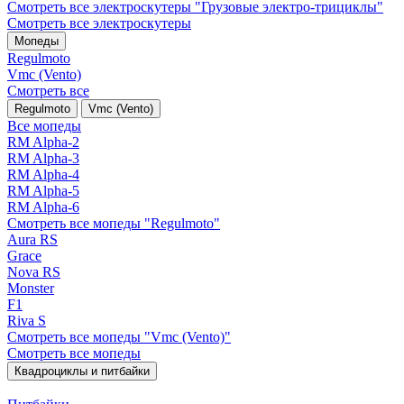
Смотреть все электро­скутеры "Грузовые электро‑трициклы"
Смотреть все электро­скутеры
Мопеды
Regulmoto
Vmc (Vento)
Смотреть все
Regulmoto
Vmc (Vento)
Все мопеды
RM Alpha-2
RM Alpha-3
RM Alpha-4
RM Alpha-5
RM Alpha-6
Смотреть все мопеды "Regulmoto"
Aura RS
Grace
Nova RS
Monster
F1
Riva S
Смотреть все мопеды "Vmc (Vento)"
Смотреть все мопеды
Квадроциклы и питбайки