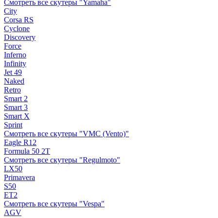
Смотреть все скутеры "Yamaha"
City
Corsa RS
Cyclone
Discovery
Force
Inferno
Infinity
Jet 49
Naked
Retro
Smart 2
Smart 3
Smart X
Sprint
Смотреть все скутеры "VMC (Vento)"
Eagle R12
Formula 50 2Т
Смотреть все скутеры "Regulmoto"
LX50
Primavera
S50
ET2
Смотреть все скутеры "Vespa"
AGV