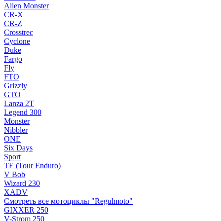
Alien Monster
CR-X
CR-Z
Crosstrec
Cyclone
Duke
Fargo
Fly
FTO
Grizzly
GTO
Lanza 2T
Legend 300
Monster
Nibbler
ONE
Six Days
Sport
TE (Tour Enduro)
V Bob
Wizard 230
XADV
Смотреть все мотоциклы "Regulmoto"
GIXXER 250
V-Strom 250