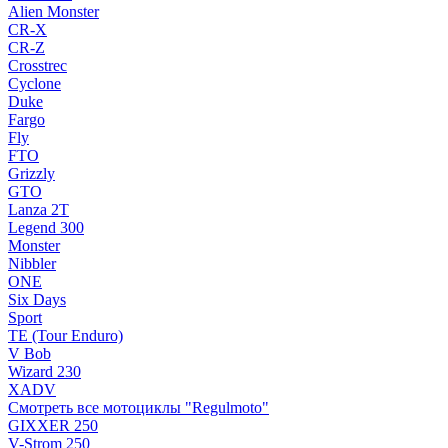
Alien Monster
CR-X
CR-Z
Crosstrec
Cyclone
Duke
Fargo
Fly
FTO
Grizzly
GTO
Lanza 2T
Legend 300
Monster
Nibbler
ONE
Six Days
Sport
TE (Tour Enduro)
V Bob
Wizard 230
XADV
Смотреть все мотоциклы "Regulmoto"
GIXXER 250
V-Strom 250