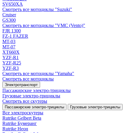
SV650XA
Смотреть все мотоциклы "Suzuki"
Cruiser
GS300
Смотреть все мотоциклы "VMC (Vento)"
FJR 1300
FZ-1 FAZER
MT-03
MT-07
XT660X
YZF-R1
YZF-R25
YZF-R3
Смотреть все мотоциклы "Yamaha"
Смотреть все мотоциклы
Электротранспорт
Пассажирские электро‑трициклы
Грузовые электро‑трициклы
Смотреть все скутеры
Пассажирские электро‑трициклы
Грузовые электро‑трициклы
Все электро­скутеры
Rutrike Gelbert Beta
Rutrike Бумеранг
Rutrike Неон