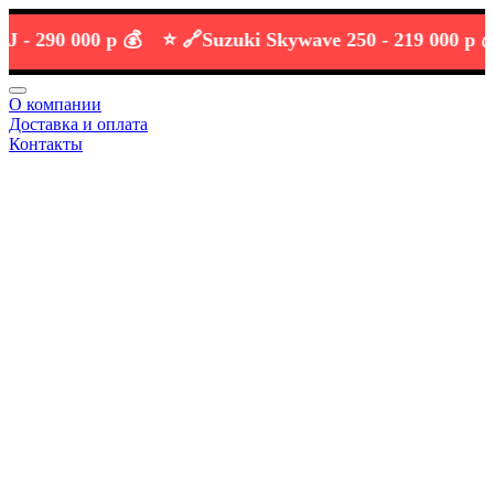
90 000 р 💰
⭐️ 🔗
Suzuki Skywave 250 -
219 000 р 💰
О компании
Доставка и оплата
Контакты