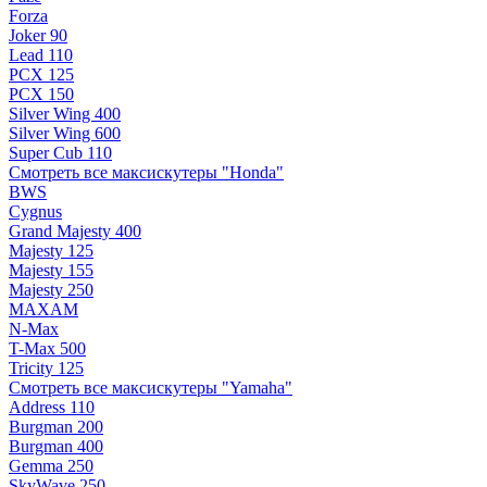
Forza
Joker 90
Lead 110
PCX 125
PCX 150
Silver Wing 400
Silver Wing 600
Super Cub 110
Смотреть все максискутеры "Honda"
BWS
Cygnus
Grand Majesty 400
Majesty 125
Majesty 155
Majesty 250
MAXAM
N-Max
T-Max 500
Tricity 125
Смотреть все максискутеры "Yamaha"
Address 110
Burgman 200
Burgman 400
Gemma 250
SkyWave 250