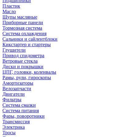
Подшипники
Пластик
Масло
Щупы масляные
Приборные панели
Тормозная система
Система охлаждения
Сальники и сайлентблоки
Кикстартер и стартеры
Глушители
Привод спидометра
Ветровые стекла
Диски и покрышки
ЦПГ, головки, коленвалы
Рамы, рули, гироскопы
Амортизаторы
Велозапчасти
Двигатели
Фильтры
Система смазки
Система питания
Фары, поворотники
Трансмиссия
Электрика
Тросы