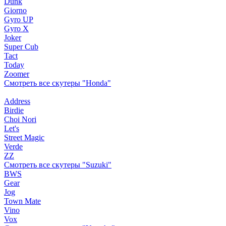
Dunk
Giorno
Gyro UP
Gyro X
Joker
Super Cub
Tact
Today
Zoomer
Смотреть все скутеры "Honda"
Address
Birdie
Choi Nori
Let's
Street Magic
Verde
ZZ
Смотреть все скутеры "Suzuki"
BWS
Gear
Jog
Town Mate
Vino
Vox