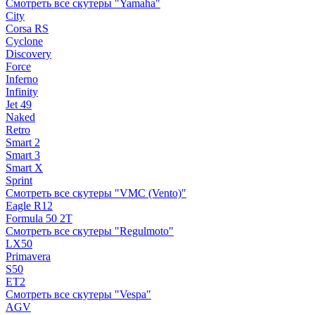
Смотреть все скутеры "Yamaha"
City
Corsa RS
Cyclone
Discovery
Force
Inferno
Infinity
Jet 49
Naked
Retro
Smart 2
Smart 3
Smart X
Sprint
Смотреть все скутеры "VMC (Vento)"
Eagle R12
Formula 50 2Т
Смотреть все скутеры "Regulmoto"
LX50
Primavera
S50
ET2
Смотреть все скутеры "Vespa"
AGV