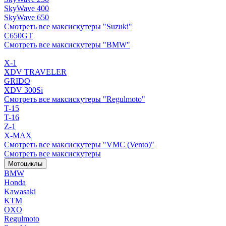
SkyWave 400
SkyWave 650
Смотреть все максискутеры "Suzuki"
C650GT
Смотреть все максискутеры "BMW"
X-1
XDV TRAVELER
GRIDO
XDV 300Si
Смотреть все максискутеры "Regulmoto"
T-15
T-16
Z-1
X-MAX
Смотреть все максискутеры "VMC (Vento)"
Смотреть все максискутеры
Мотоциклы
BMW
Honda
Kawasaki
KTM
OXO
Regulmoto