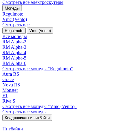
Смотреть все электро­скутеры
Мопеды
Regulmoto
Vmc (Vento)
Смотреть все
Regulmoto
Vmc (Vento)
Все мопеды
RM Alpha-2
RM Alpha-3
RM Alpha-4
RM Alpha-5
RM Alpha-6
Смотреть все мопеды "Regulmoto"
Aura RS
Grace
Nova RS
Monster
F1
Riva S
Смотреть все мопеды "Vmc (Vento)"
Смотреть все мопеды
Квадроциклы и питбайки
Питбайки