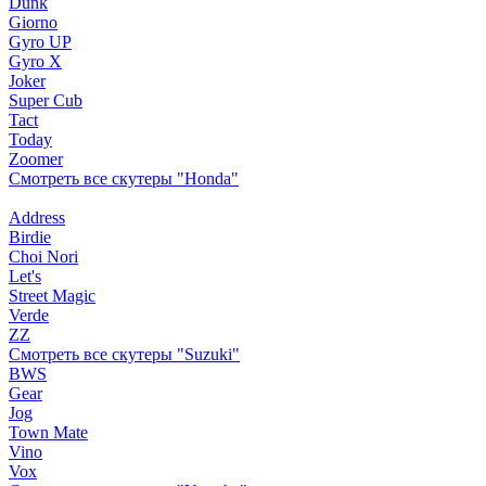
Dunk
Giorno
Gyro UP
Gyro X
Joker
Super Cub
Tact
Today
Zoomer
Смотреть все скутеры "Honda"
Address
Birdie
Choi Nori
Let's
Street Magic
Verde
ZZ
Смотреть все скутеры "Suzuki"
BWS
Gear
Jog
Town Mate
Vino
Vox