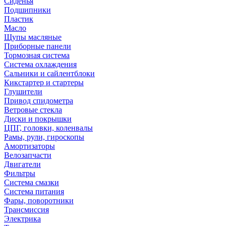
Сиденья
Подшипники
Пластик
Масло
Щупы масляные
Приборные панели
Тормозная система
Система охлаждения
Сальники и сайлентблоки
Кикстартер и стартеры
Глушители
Привод спидометра
Ветровые стекла
Диски и покрышки
ЦПГ, головки, коленвалы
Рамы, рули, гироскопы
Амортизаторы
Велозапчасти
Двигатели
Фильтры
Система смазки
Система питания
Фары, поворотники
Трансмиссия
Электрика