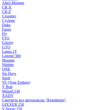
Alien Monster
CR-X
CR-Z
Crosstrec
Cyclone
Duke
Fargo
Fly
FTO
Grizzly
GTO
Lanza 2T
Legend 300
Monster
Nibbler
ONE
Six Days
Sport
TE (Tour Enduro)
V Bob
Wizard 230
XADV
Смотреть все мотоциклы "Regulmoto"
GIXXER 250
V-Strom 250