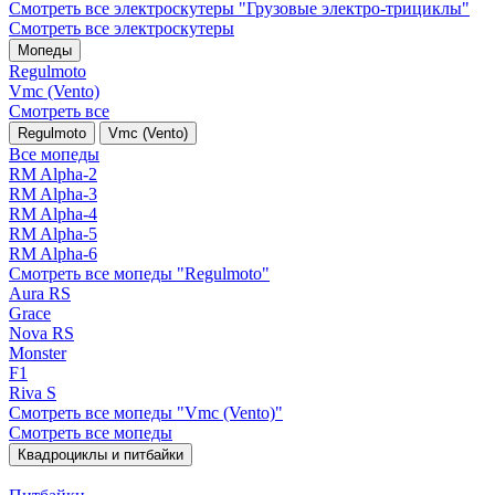
Смотреть все электро­скутеры "Грузовые электро‑трициклы"
Смотреть все электро­скутеры
Мопеды
Regulmoto
Vmc (Vento)
Смотреть все
Regulmoto
Vmc (Vento)
Все мопеды
RM Alpha-2
RM Alpha-3
RM Alpha-4
RM Alpha-5
RM Alpha-6
Смотреть все мопеды "Regulmoto"
Aura RS
Grace
Nova RS
Monster
F1
Riva S
Смотреть все мопеды "Vmc (Vento)"
Смотреть все мопеды
Квадроциклы и питбайки