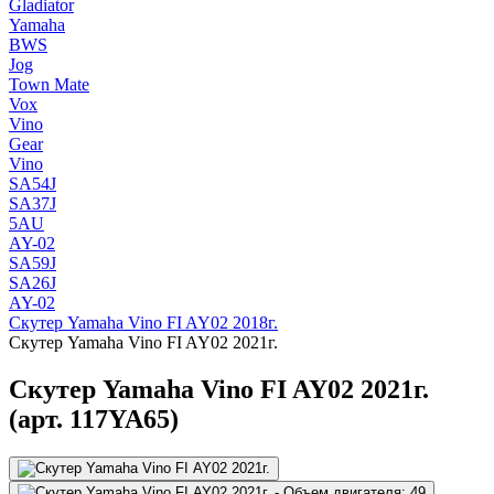
Gladiator
Yamaha
BWS
Jog
Town Mate
Vox
Vino
Gear
Vino
SA54J
SA37J
5AU
AY-02
SA59J
SA26J
AY-02
Скутер Yamaha Vino FI AY02 2018г.
Скутер Yamaha Vino FI AY02 2021г.
Скутер Yamaha Vino FI AY02 2021г.
(арт. 117YA65)