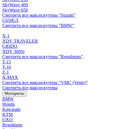
SkyWave 400
SkyWave 650
Смотреть все максискутеры "Suzuki"
C650GT
Смотреть все максискутеры "BMW"
X-1
XDV TRAVELER
GRIDO
XDV 300Si
Смотреть все максискутеры "Regulmoto"
T-15
T-16
Z-1
X-MAX
Смотреть все максискутеры "VMC (Vento)"
Смотреть все максискутеры
Мотоциклы
BMW
Honda
Kawasaki
KTM
OXO
Regulmoto