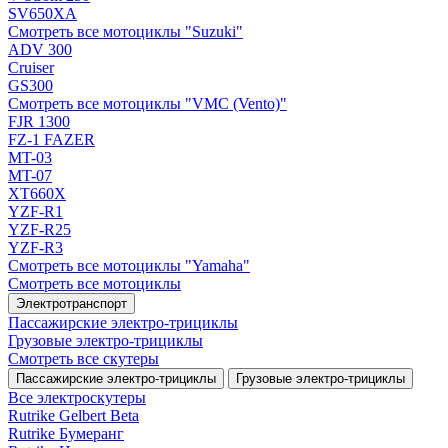
SV650XA
Смотреть все мотоциклы "Suzuki"
ADV 300
Cruiser
GS300
Смотреть все мотоциклы "VMC (Vento)"
FJR 1300
FZ-1 FAZER
MT-03
MT-07
XT660X
YZF-R1
YZF-R25
YZF-R3
Смотреть все мотоциклы "Yamaha"
Смотреть все мотоциклы
Электротранспорт
Пассажирские электро‑трициклы
Грузовые электро‑трициклы
Смотреть все скутеры
Пассажирские электро‑трициклы
Грузовые электро‑трициклы
Все электро­скутеры
Rutrike Gelbert Beta
Rutrike Бумеранг