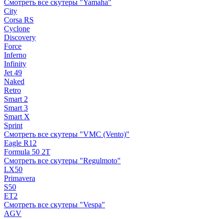
Смотреть все скутеры "Yamaha"
City
Corsa RS
Cyclone
Discovery
Force
Inferno
Infinity
Jet 49
Naked
Retro
Smart 2
Smart 3
Smart X
Sprint
Смотреть все скутеры "VMC (Vento)"
Eagle R12
Formula 50 2Т
Смотреть все скутеры "Regulmoto"
LX50
Primavera
S50
ET2
Смотреть все скутеры "Vespa"
AGV