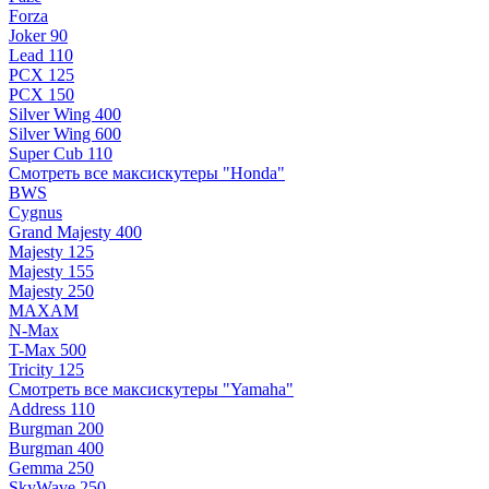
Forza
Joker 90
Lead 110
PCX 125
PCX 150
Silver Wing 400
Silver Wing 600
Super Cub 110
Смотреть все максискутеры "Honda"
BWS
Cygnus
Grand Majesty 400
Majesty 125
Majesty 155
Majesty 250
MAXAM
N-Max
T-Max 500
Tricity 125
Смотреть все максискутеры "Yamaha"
Address 110
Burgman 200
Burgman 400
Gemma 250
SkyWave 250