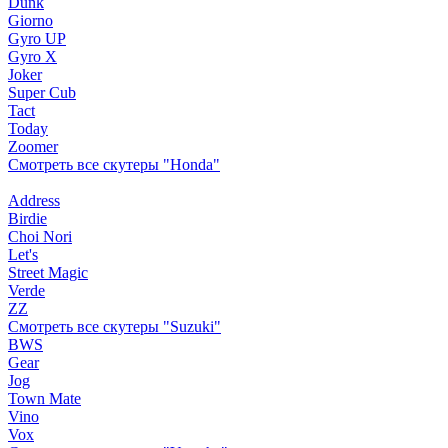
Dunk
Giorno
Gyro UP
Gyro X
Joker
Super Cub
Tact
Today
Zoomer
Смотреть все скутеры "Honda"
Address
Birdie
Choi Nori
Let's
Street Magic
Verde
ZZ
Смотреть все скутеры "Suzuki"
BWS
Gear
Jog
Town Mate
Vino
Vox