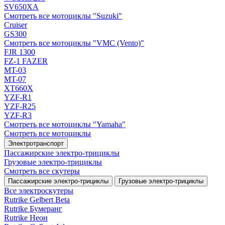
SV650XA
Смотреть все мотоциклы "Suzuki"
Cruiser
GS300
Смотреть все мотоциклы "VMC (Vento)"
FJR 1300
FZ-1 FAZER
MT-03
MT-07
XT660X
YZF-R1
YZF-R25
YZF-R3
Смотреть все мотоциклы "Yamaha"
Смотреть все мотоциклы
Электротранспорт
Пассажирские электро‑трициклы
Грузовые электро‑трициклы
Смотреть все скутеры
Пассажирские электро‑трициклы
Грузовые электро‑трициклы
Все электро­скутеры
Rutrike Gelbert Beta
Rutrike Бумеранг
Rutrike Неон