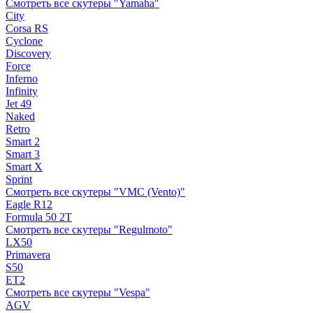
Смотреть все скутеры "Yamaha"
City
Corsa RS
Cyclone
Discovery
Force
Inferno
Infinity
Jet 49
Naked
Retro
Smart 2
Smart 3
Smart X
Sprint
Смотреть все скутеры "VMC (Vento)"
Eagle R12
Formula 50 2Т
Смотреть все скутеры "Regulmoto"
LX50
Primavera
S50
ET2
Смотреть все скутеры "Vespa"
AGV