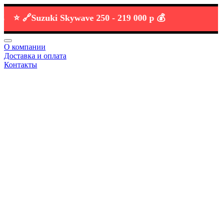
️ 🔗
Suzuki Skywave 250 -
219 000 р 💰
О компании
Доставка и оплата
Контакты