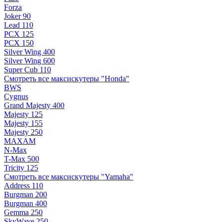
Forza
Joker 90
Lead 110
PCX 125
PCX 150
Silver Wing 400
Silver Wing 600
Super Cub 110
Смотреть все максискутеры "Honda"
BWS
Cygnus
Grand Majesty 400
Majesty 125
Majesty 155
Majesty 250
MAXAM
N-Max
T-Max 500
Tricity 125
Смотреть все максискутеры "Yamaha"
Address 110
Burgman 200
Burgman 400
Gemma 250
SkyWave 250