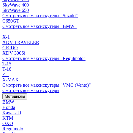
SkyWave 400
SkyWave 650
Смотреть все максискутеры "Suzuki"
C650GT
Смотреть все максискутеры "BMW"
X-1
XDV TRAVELER
GRIDO
XDV 300Si
Смотреть все максискутеры "Regulmoto"
T-15
T-16
Z-1
X-MAX
Смотреть все максискутеры "VMC (Vento)"
Смотреть все максискутеры
Мотоциклы
BMW
Honda
Kawasaki
KTM
OXO
Regulmoto