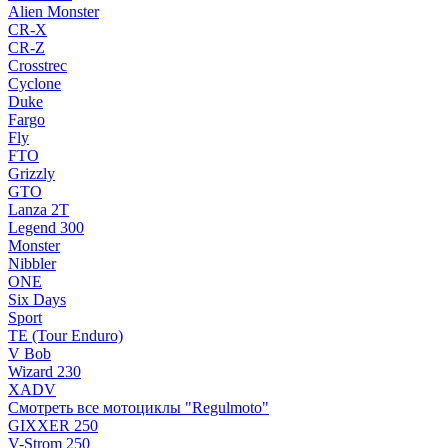
Alien Monster
CR-X
CR-Z
Crosstrec
Cyclone
Duke
Fargo
Fly
FTO
Grizzly
GTO
Lanza 2T
Legend 300
Monster
Nibbler
ONE
Six Days
Sport
TE (Tour Enduro)
V Bob
Wizard 230
XADV
Смотреть все мотоциклы "Regulmoto"
GIXXER 250
V-Strom 250