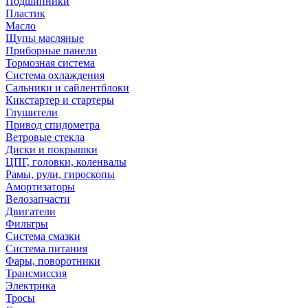
Подшипники
Пластик
Масло
Щупы масляные
Приборные панели
Тормозная система
Система охлаждения
Сальники и сайлентблоки
Кикстартер и стартеры
Глушители
Привод спидометра
Ветровые стекла
Диски и покрышки
ЦПГ, головки, коленвалы
Рамы, рули, гироскопы
Амортизаторы
Велозапчасти
Двигатели
Фильтры
Система смазки
Система питания
Фары, поворотники
Трансмиссия
Электрика
Тросы