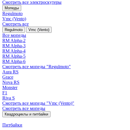
Смотреть все электро­скутеры
Мопеды
Regulmoto
Vmc (Vento)
Смотреть все
Regulmoto
Vmc (Vento)
Все мопеды
RM Alpha-2
RM Alpha-3
RM Alpha-4
RM Alpha-5
RM Alpha-6
Смотреть все мопеды "Regulmoto"
Aura RS
Grace
Nova RS
Monster
F1
Riva S
Смотреть все мопеды "Vmc (Vento)"
Смотреть все мопеды
Квадроциклы и питбайки
Питбайки