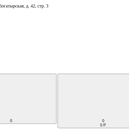
огатырская, д. 42, стр. 3
0
0
0 Р.