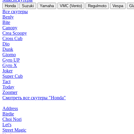
Honda
Suzuki
Yamaha
VMC (Vento)
Regulmoto
Vespa
Gl
Все скутеры
Benly
Bite
Canopy
Crea Scoopy
Cross Cub
Dio
Dunk
Giorno
Gyro UP
Gyro X
Joker
Super Cub
Tact
Today
Zoomer
Смотреть все скутеры "Honda"
Address
Birdie
Choi Nori
Let's
Street Magic