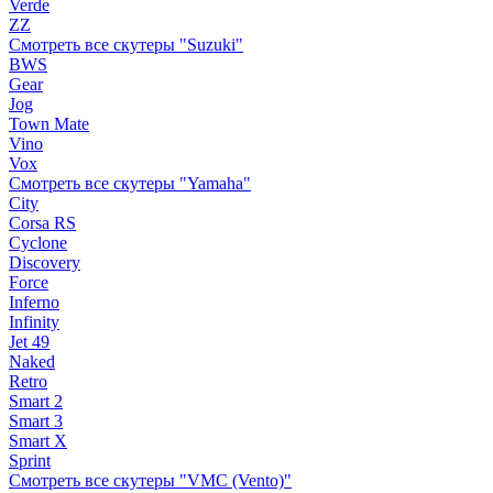
Verde
ZZ
Смотреть все скутеры "Suzuki"
BWS
Gear
Jog
Town Mate
Vino
Vox
Смотреть все скутеры "Yamaha"
City
Corsa RS
Cyclone
Discovery
Force
Inferno
Infinity
Jet 49
Naked
Retro
Smart 2
Smart 3
Smart X
Sprint
Смотреть все скутеры "VMC (Vento)"