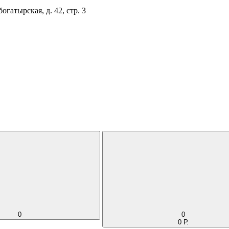
огатырская, д. 42, стр. 3
0
0
0 Р.