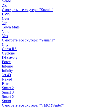
Verde
ZZ
Смотреть все скутеры "Suzuki"
BWS
Gear
Jog
Town Mate
Vino
Vox
Смотреть все скутеры "Yamaha"
City
Corsa RS
Cyclone
Discovery
Force
Inferno
Infinity
Jet 49
Naked
Retro
Smart 2
Smart 3
Smart X
Sprint
Смотреть все скутеры "VMC (Vento)"