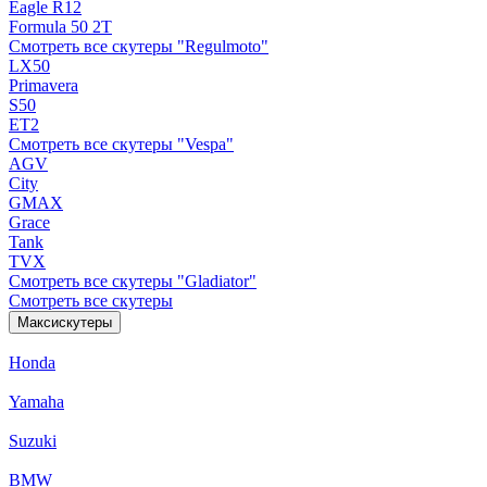
Eagle R12
Formula 50 2Т
Смотреть все скутеры "Regulmoto"
LX50
Primavera
S50
ET2
Смотреть все скутеры "Vespa"
AGV
City
GMAX
Grace
Tank
TVX
Смотреть все скутеры "Gladiator"
Смотреть все скутеры
Максискутеры
Honda
Yamaha
Suzuki
BMW