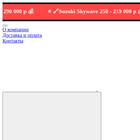
000 р 💰
⭐️ 🔗
Suzuki Skywave 250 -
219 000 р 💰
О компании
Доставка и оплата
Контакты