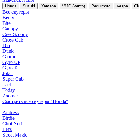
Honda
Suzuki
Yamaha
VMC (Vento)
Regulmoto
Vespa
Gl
Все скутеры
Benly
Bite
Canopy
Crea Scoopy
Cross Cub
Dio
Dunk
Giorno
Gyro UP
Gyro X
Joker
Super Cub
Tact
Today
Zoomer
Смотреть все скутеры "Honda"
Address
Birdie
Choi Nori
Let's
Street Magic