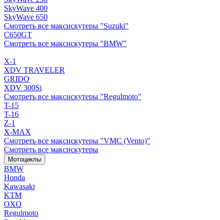
SkyWave 400
SkyWave 650
Смотреть все максискутеры "Suzuki"
C650GT
Смотреть все максискутеры "BMW"
X-1
XDV TRAVELER
GRIDO
XDV 300Si
Смотреть все максискутеры "Regulmoto"
T-15
T-16
Z-1
X-MAX
Смотреть все максискутеры "VMC (Vento)"
Смотреть все максискутеры
Мотоциклы
BMW
Honda
Kawasaki
KTM
OXO
Regulmoto