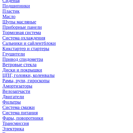
Сиденья
Подшипники
Пластик
Масло
Щупы масляные
Приборные панели
Тормозная система
Система охлаждения
Сальники и сайлентблоки
Кикстартер и стартеры
Глушители
Привод спидометра
Ветровые стекла
Диски и покрышки
ЦПГ, головки, коленвалы
Рамы, рули, гироскопы
Амортизаторы
Велозапчасти
Двигатели
Фильтры
Система смазки
Система питания
Фары, поворотники
Трансмиссия
Электрика