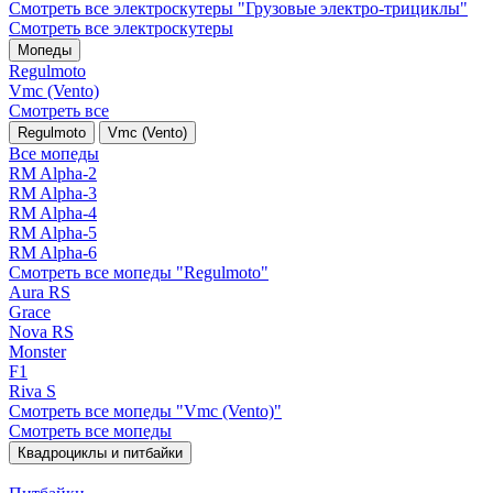
Смотреть все электро­скутеры "Грузовые электро‑трициклы"
Смотреть все электро­скутеры
Мопеды
Regulmoto
Vmc (Vento)
Смотреть все
Regulmoto
Vmc (Vento)
Все мопеды
RM Alpha-2
RM Alpha-3
RM Alpha-4
RM Alpha-5
RM Alpha-6
Смотреть все мопеды "Regulmoto"
Aura RS
Grace
Nova RS
Monster
F1
Riva S
Смотреть все мопеды "Vmc (Vento)"
Смотреть все мопеды
Квадроциклы и питбайки