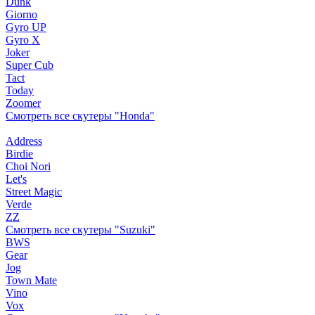
Dunk
Giorno
Gyro UP
Gyro X
Joker
Super Cub
Tact
Today
Zoomer
Смотреть все скутеры "Honda"
Address
Birdie
Choi Nori
Let's
Street Magic
Verde
ZZ
Смотреть все скутеры "Suzuki"
BWS
Gear
Jog
Town Mate
Vino
Vox