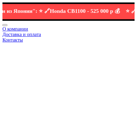
 Японии":
⭐️ 🔗
Honda CB1100 -
525 000 р 💰
⭐️ 🔗
KTM 
О компании
Доставка и оплата
Контакты