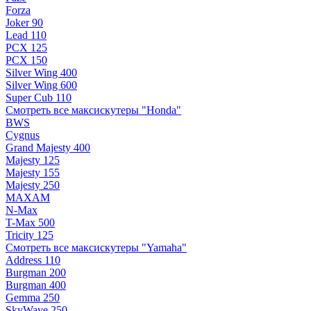
Forza
Joker 90
Lead 110
PCX 125
PCX 150
Silver Wing 400
Silver Wing 600
Super Cub 110
Смотреть все максискутеры "Honda"
BWS
Cygnus
Grand Majesty 400
Majesty 125
Majesty 155
Majesty 250
MAXAM
N-Max
T-Max 500
Tricity 125
Смотреть все максискутеры "Yamaha"
Address 110
Burgman 200
Burgman 400
Gemma 250
SkyWave 250