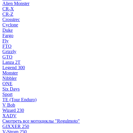
Alien Monster
CR-X
CR-Z
Crosstrec
Cyclone
Duke
Fargo
Fly
FTO
Grizzly
GTO
Lanza 2T
Legend 300
Monster
Nibbler
ONE
Six Days
Sport
TE (Tour Enduro)
V Bob
Wizard 230
XADV
Смотреть все мотоциклы "Regulmoto"
GIXXER 250
V-Strom 250