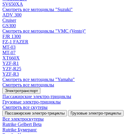
SV650XA
Смотреть все мотоциклы "Suzuki"
ADV 300
Cruiser
GS300
Смотреть все мотоциклы "VMC (Vento)"
FJR 1300
FZ-1 FAZER
MT-03
MT-07
XT660X
YZF-R1
YZF-R25
YZF-R3
Смотреть все мотоциклы "Yamaha"
Смотреть все мотоциклы
Электротранспорт
Пассажирские электро‑трициклы
Грузовые электро‑трициклы
Смотреть все скутеры
Пассажирские электро‑трициклы
Грузовые электро‑трициклы
Все электро­скутеры
Rutrike Gelbert Beta
Rutrike Бумеранг