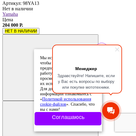
Артикул: 98YA13
Нет в наличии
Yamaha
Цена
204 000 Р.
НЕТ В НАЛИЧИИ
Мы используем cookie-файлы,
чтобы учесть ваши
Менеджер
предпочтения и улучшить
работу сайта. Продолжая
Здравствуйте! Напишите, если
просмотр, вы соглашаетесь с
у Вас есть вопросы по выбору
их использованием.
Добавить в
или покупке мототехники.
Для дополнительной
сравнение
Добавлено в
информации ознакомьтесь с
сравнение
«
Политикой использования
cookie-файлов
». Спасибо, что
вы с нами!
Соглашаюсь