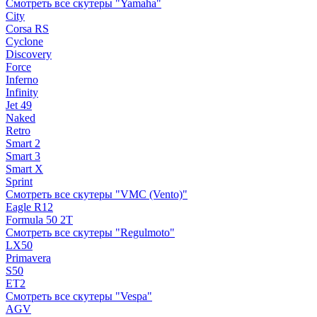
Смотреть все скутеры "Yamaha"
City
Corsa RS
Cyclone
Discovery
Force
Inferno
Infinity
Jet 49
Naked
Retro
Smart 2
Smart 3
Smart X
Sprint
Смотреть все скутеры "VMC (Vento)"
Eagle R12
Formula 50 2Т
Смотреть все скутеры "Regulmoto"
LX50
Primavera
S50
ET2
Смотреть все скутеры "Vespa"
AGV