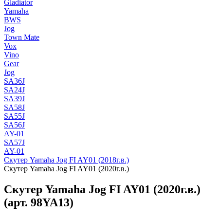
Gladiator
Yamaha
BWS
Jog
Town Mate
Vox
Vino
Gear
Jog
SA36J
SA24J
SA39J
SA58J
SA55J
SA56J
AY-01
SA57J
AY-01
Скутер Yamaha Jog FI AY01 (2018г.в.)
Скутер Yamaha Jog FI AY01 (2020г.в.)
Скутер Yamaha Jog FI AY01 (2020г.в.)
(арт. 98YA13)