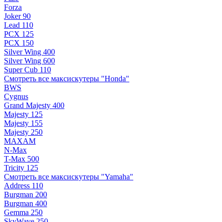
Forza
Joker 90
Lead 110
PCX 125
PCX 150
Silver Wing 400
Silver Wing 600
Super Cub 110
Смотреть все максискутеры "Honda"
BWS
Cygnus
Grand Majesty 400
Majesty 125
Majesty 155
Majesty 250
MAXAM
N-Max
T-Max 500
Tricity 125
Смотреть все максискутеры "Yamaha"
Address 110
Burgman 200
Burgman 400
Gemma 250
SkyWave 250