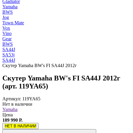
Gladiator
Yamaha
BWS
Jog
Town Mate
Vox
Vino
Gear
BWS
SA44J
SA53j
SA44J
Скутер Yamaha BW's FI SA44J 2012г
Скутер Yamaha BW's FI SA44J 2012г
(арт. 119YA65)
Артикул: 119YA65
Нет в наличии
Yamaha
Цена
189 990 Р.
НЕТ В НАЛИЧИИ