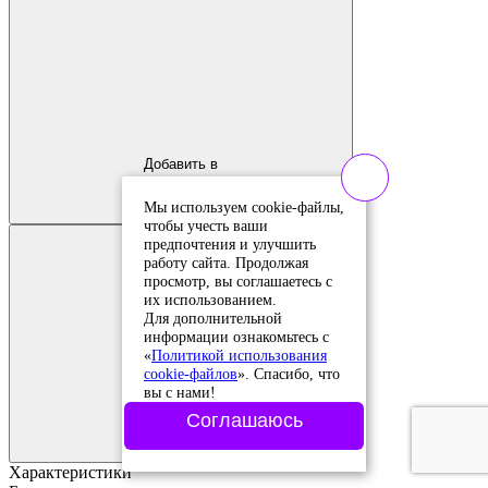
Добавить в
сравнение
Добавлено в
Мы используем cookie-файлы,
сравнение
чтобы учесть ваши
предпочтения и улучшить
работу сайта. Продолжая
просмотр, вы соглашаетесь с
их использованием.
Для дополнительной
информации ознакомьтесь с
«
Политикой использования
cookie-файлов
». Спасибо, что
вы с нами!
Добавить в
Соглашаюсь
избранное
Добавлено в
избранное
Характеристики