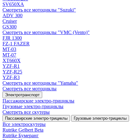
SV650XA
Смотреть все мотоциклы "Suzuki"
ADV 300
Cruiser
GS300
Смотреть все мотоциклы "VMC (Vento)"
FJR 1300
FZ-1 FAZER
MT-03
MT-07
XT660X
YZF-R1
YZF-R25
YZF-R3
Смотреть все мотоциклы "Yamaha"
Смотреть все мотоциклы
Электротранспорт
Пассажирские электро‑трициклы
Грузовые электро‑трициклы
Смотреть все скутеры
Пассажирские электро‑трициклы
Грузовые электро‑трициклы
Все электро­скутеры
Rutrike Gelbert Beta
Rutrike Бумеранг