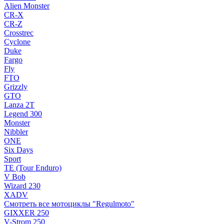
Alien Monster
CR-X
CR-Z
Crosstrec
Cyclone
Duke
Fargo
Fly
FTO
Grizzly
GTO
Lanza 2T
Legend 300
Monster
Nibbler
ONE
Six Days
Sport
TE (Tour Enduro)
V Bob
Wizard 230
XADV
Смотреть все мотоциклы "Regulmoto"
GIXXER 250
V-Strom 250