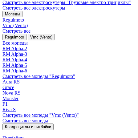
Смотреть все электро­скутеры "Грузовые электро‑трициклы"
Смотреть все электро­скутеры
Мопеды
Regulmoto
Vmc (Vento)
Смотреть все
Regulmoto
Vmc (Vento)
Все мопеды
RM Alpha-2
RM Alpha-3
RM Alpha-4
RM Alpha-5
RM Alpha-6
Смотреть все мопеды "Regulmoto"
Aura RS
Grace
Nova RS
Monster
F1
Riva S
Смотреть все мопеды "Vmc (Vento)"
Смотреть все мопеды
Квадроциклы и питбайки