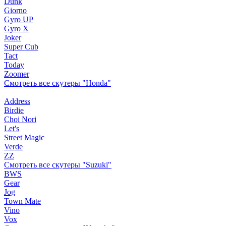
Dunk
Giorno
Gyro UP
Gyro X
Joker
Super Cub
Tact
Today
Zoomer
Смотреть все скутеры "Honda"
Address
Birdie
Choi Nori
Let's
Street Magic
Verde
ZZ
Смотреть все скутеры "Suzuki"
BWS
Gear
Jog
Town Mate
Vino
Vox