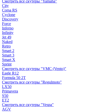
Смотреть все скутеры "Yamaha"
City
Corsa RS
Cyclone
Discovery
Force
Inferno
Infinity
Jet 49
Naked
Retro
Smart 2
Smart 3
Smart X
Sprint
Смотреть все скутеры "VMC (Vento)"
Eagle R12
Formula 50 2Т
Смотреть все скутеры "Regulmoto"
LX50
Primavera
S50
ET2
Смотреть все скутеры "Vespa"
AGV