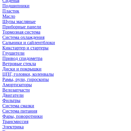
Сиденья
Подшипники
Пластик
Масло
Щупы масляные
Приборные панели
Тормозная система
Система охлаждения
Сальники и сайлентблоки
Кикстартер и стартеры
Глушители
Привод спидометра
Ветровые стекла
Диски и покрышки
ЦПГ, головки, коленвалы
Рамы, рули, гироскопы
Амортизаторы
Велозапчасти
Двигатели
Фильтры
Система смазки
Система питания
Фары, поворотники
Трансмиссия
Электрика