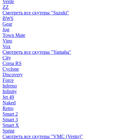
Verde
ZZ
Смотреть все скутеры "Suzuki"
BWS
Gear
Jog
Town Mate
Vino
Vox
Смотреть все скутеры "Yamaha"
City
Corsa RS
Cyclone
Discovery
Force
Inferno
Infinity
Jet 49
Naked
Retro
Smart 2
Smart 3
Smart X
Sprint
Смотреть все скутеры "VMC (Vento)"