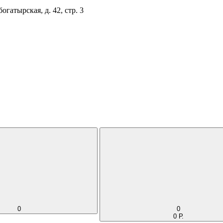
огатырская, д. 42, стр. 3
0
0
0 Р.