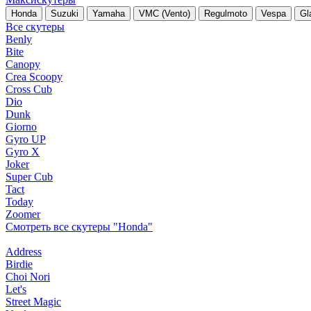
Honda
Suzuki
Yamaha
VMC (Vento)
Regulmoto
Vespa
Gl
Все скутеры
Benly
Bite
Canopy
Crea Scoopy
Cross Cub
Dio
Dunk
Giorno
Gyro UP
Gyro X
Joker
Super Cub
Tact
Today
Zoomer
Смотреть все скутеры "Honda"
Address
Birdie
Choi Nori
Let's
Street Magic