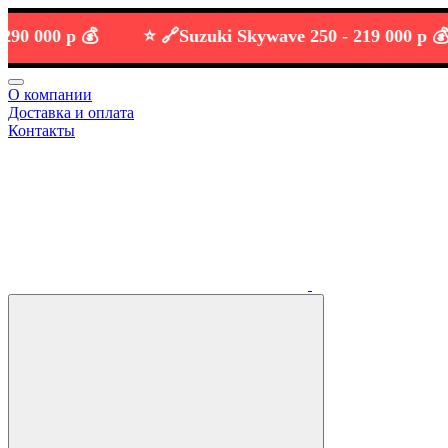
00 р 💰
⭐️ 🔗
Suzuki Skywave 250 -
219 000 р 💰
О компании
Доставка и оплата
Контакты