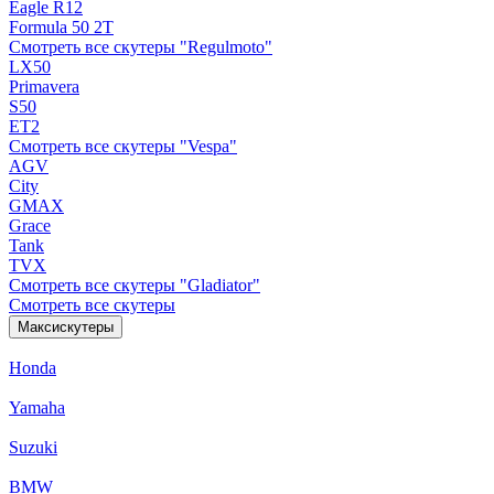
Eagle R12
Formula 50 2Т
Смотреть все скутеры "Regulmoto"
LX50
Primavera
S50
ET2
Смотреть все скутеры "Vespa"
AGV
City
GMAX
Grace
Tank
TVX
Смотреть все скутеры "Gladiator"
Смотреть все скутеры
Максискутеры
Honda
Yamaha
Suzuki
BMW