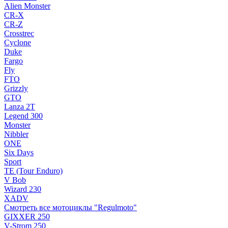
Alien Monster
CR-X
CR-Z
Crosstrec
Cyclone
Duke
Fargo
Fly
FTO
Grizzly
GTO
Lanza 2T
Legend 300
Monster
Nibbler
ONE
Six Days
Sport
TE (Tour Enduro)
V Bob
Wizard 230
XADV
Смотреть все мотоциклы "Regulmoto"
GIXXER 250
V-Strom 250