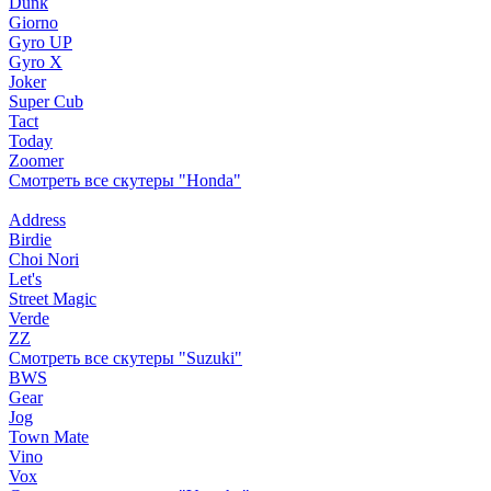
Dunk
Giorno
Gyro UP
Gyro X
Joker
Super Cub
Tact
Today
Zoomer
Смотреть все скутеры "Honda"
Address
Birdie
Choi Nori
Let's
Street Magic
Verde
ZZ
Смотреть все скутеры "Suzuki"
BWS
Gear
Jog
Town Mate
Vino
Vox