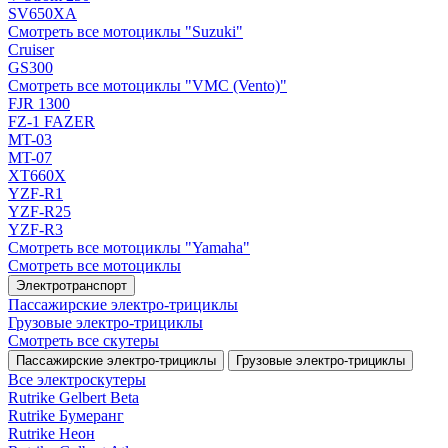
SV650XA
Смотреть все мотоциклы "Suzuki"
Cruiser
GS300
Смотреть все мотоциклы "VMC (Vento)"
FJR 1300
FZ-1 FAZER
MT-03
MT-07
XT660X
YZF-R1
YZF-R25
YZF-R3
Смотреть все мотоциклы "Yamaha"
Смотреть все мотоциклы
Электротранспорт
Пассажирские электро‑трициклы
Грузовые электро‑трициклы
Смотреть все скутеры
Пассажирские электро‑трициклы
Грузовые электро‑трициклы
Все электро­скутеры
Rutrike Gelbert Beta
Rutrike Бумеранг
Rutrike Неон