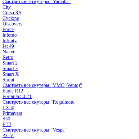
Смотреть все скутеры "Yamaha"
City
Corsa RS
Cyclone
Discovery
Force
Inferno
Infinity
Jet 49
Naked
Retro
Smart 2
Smart 3
Smart X
Sprint
Смотреть все скутеры "VMC (Vento)"
Eagle R12
Formula 50 2Т
Смотреть все скутеры "Regulmoto"
LX50
Primavera
S50
ET2
Смотреть все скутеры "Vespa"
AGV