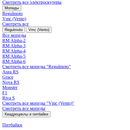
Смотреть все электро­скутеры
Мопеды
Regulmoto
Vmc (Vento)
Смотреть все
Regulmoto
Vmc (Vento)
Все мопеды
RM Alpha-2
RM Alpha-3
RM Alpha-4
RM Alpha-5
RM Alpha-6
Смотреть все мопеды "Regulmoto"
Aura RS
Grace
Nova RS
Monster
F1
Riva S
Смотреть все мопеды "Vmc (Vento)"
Смотреть все мопеды
Квадроциклы и питбайки
Питбайки