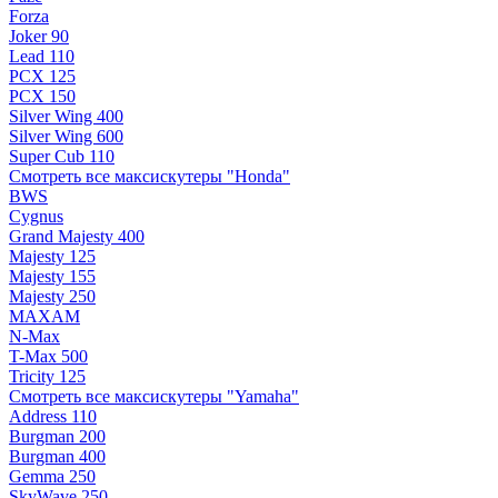
Forza
Joker 90
Lead 110
PCX 125
PCX 150
Silver Wing 400
Silver Wing 600
Super Cub 110
Смотреть все максискутеры "Honda"
BWS
Cygnus
Grand Majesty 400
Majesty 125
Majesty 155
Majesty 250
MAXAM
N-Max
T-Max 500
Tricity 125
Смотреть все максискутеры "Yamaha"
Address 110
Burgman 200
Burgman 400
Gemma 250
SkyWave 250