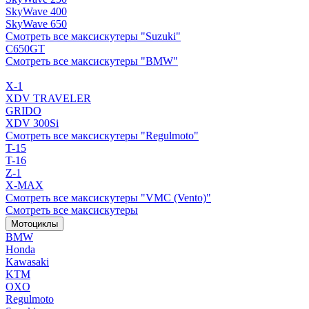
SkyWave 400
SkyWave 650
Смотреть все максискутеры "Suzuki"
C650GT
Смотреть все максискутеры "BMW"
X-1
XDV TRAVELER
GRIDO
XDV 300Si
Смотреть все максискутеры "Regulmoto"
T-15
T-16
Z-1
X-MAX
Смотреть все максискутеры "VMC (Vento)"
Смотреть все максискутеры
Мотоциклы
BMW
Honda
Kawasaki
KTM
OXO
Regulmoto