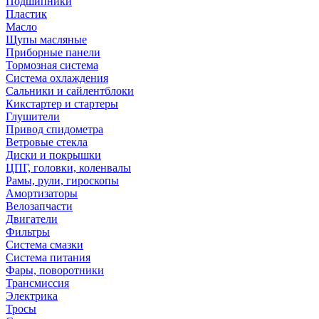
Подшипники
Пластик
Масло
Щупы масляные
Приборные панели
Тормозная система
Система охлаждения
Сальники и сайлентблоки
Кикстартер и стартеры
Глушители
Привод спидометра
Ветровые стекла
Диски и покрышки
ЦПГ, головки, коленвалы
Рамы, рули, гироскопы
Амортизаторы
Велозапчасти
Двигатели
Фильтры
Система смазки
Система питания
Фары, поворотники
Трансмиссия
Электрика
Тросы