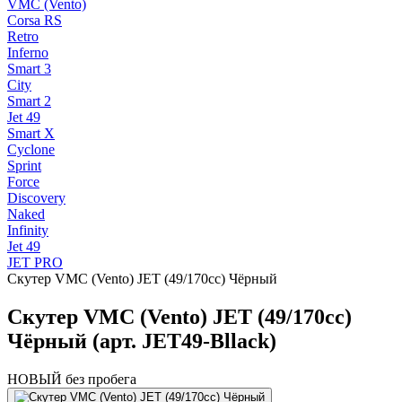
VMC (Vento)
Corsa RS
Retro
Inferno
Smart 3
City
Smart 2
Jet 49
Smart X
Cyclone
Sprint
Force
Discovery
Naked
Infinity
Jet 49
JET PRO
Скутер VMC (Vento) JET (49/170cc) Чёрный
Скутер VMC (Vento) JET (49/170cc)
Чёрный (арт. JET49-Bllack)
НОВЫЙ без пробега