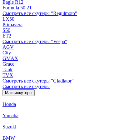
Eagle R12
Formula 50 2Т
Смотреть все скутеры "Regulmoto"
LX50
Primavera
S50
ET2
Смотреть все скутеры "Vespa"
AGV
City
GMAX
Grace
Tank
TVX
Смотреть все скутеры "Gladiator"
Смотреть все скутеры
Максискутеры
Honda
Yamaha
Suzuki
BMW