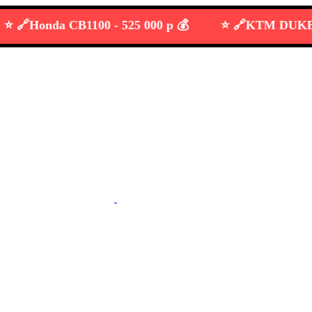
Honda CB1100 -
525 000 р 💰
⭐️ 🔗
KTM DUKE 690 