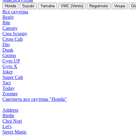
Honda
Suzuki
Yamaha
VMC (Vento)
Regulmoto
Vespa
Gl
Все скутеры
Benly
Bite
Canopy
Crea Scoopy
Cross Cub
Dio
Dunk
Giorno
Gyro UP
Gyro X
Joker
Super Cub
Tact
Today
Zoomer
Смотреть все скутеры "Honda"
Address
Birdie
Choi Nori
Let's
Street Magic