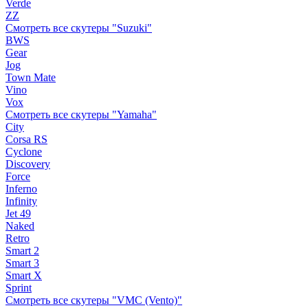
Verde
ZZ
Смотреть все скутеры "Suzuki"
BWS
Gear
Jog
Town Mate
Vino
Vox
Смотреть все скутеры "Yamaha"
City
Corsa RS
Cyclone
Discovery
Force
Inferno
Infinity
Jet 49
Naked
Retro
Smart 2
Smart 3
Smart X
Sprint
Смотреть все скутеры "VMC (Vento)"