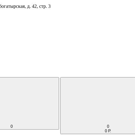
огатырская, д. 42, стр. 3
0
0
0 Р.