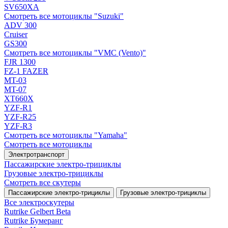
SV650XA
Смотреть все мотоциклы "Suzuki"
ADV 300
Cruiser
GS300
Смотреть все мотоциклы "VMC (Vento)"
FJR 1300
FZ-1 FAZER
MT-03
MT-07
XT660X
YZF-R1
YZF-R25
YZF-R3
Смотреть все мотоциклы "Yamaha"
Смотреть все мотоциклы
Электротранспорт
Пассажирские электро‑трициклы
Грузовые электро‑трициклы
Смотреть все скутеры
Пассажирские электро‑трициклы
Грузовые электро‑трициклы
Все электро­скутеры
Rutrike Gelbert Beta
Rutrike Бумеранг