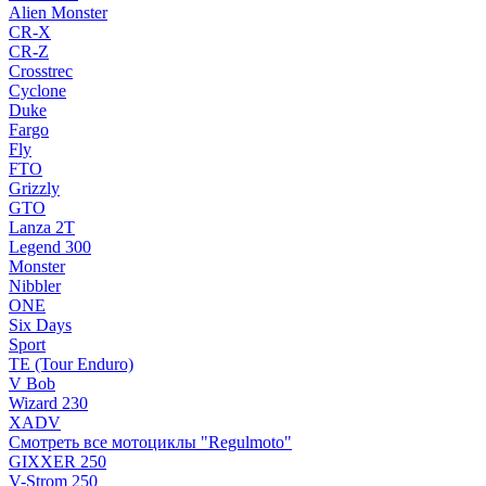
Alien Monster
CR-X
CR-Z
Crosstrec
Cyclone
Duke
Fargo
Fly
FTO
Grizzly
GTO
Lanza 2T
Legend 300
Monster
Nibbler
ONE
Six Days
Sport
TE (Tour Enduro)
V Bob
Wizard 230
XADV
Смотреть все мотоциклы "Regulmoto"
GIXXER 250
V-Strom 250