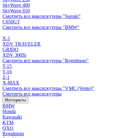
SkyWave 400
SkyWave 650
Смотреть все максискутеры "Suzuki"
C650GT
Смотреть все максискутеры "BMW"
X-1
XDV TRAVELER
GRIDO
XDV 300Si
Смотреть все максискутеры "Regulmoto"
T-15
T-16
Z-1
X-MAX
Смотреть все максискутеры "VMC (Vento)"
Смотреть все максискутеры
Мотоциклы
BMW
Honda
Kawasaki
KTM
OXO
Regulmoto