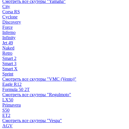
Смотреть все скутеры "Yamaha"
City
Corsa RS
Cyclone
Discovery
Force
Inferno
Infinity
Jet 49
Naked
Retro
Smart 2
Smart 3
Smart X
Sprint
Смотреть все скутеры "VMC (Vento)"
Eagle R12
Formula 50 2Т
Смотреть все скутеры "Regulmoto"
LX50
Primavera
S50
ET2
Смотреть все скутеры "Vespa"
AGV