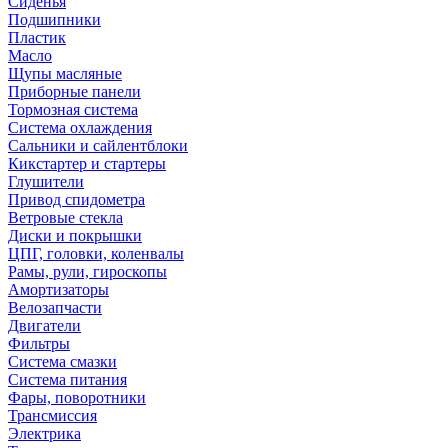
Сиденья
Подшипники
Пластик
Масло
Щупы масляные
Приборные панели
Тормозная система
Система охлаждения
Сальники и сайлентблоки
Кикстартер и стартеры
Глушители
Привод спидометра
Ветровые стекла
Диски и покрышки
ЦПГ, головки, коленвалы
Рамы, рули, гироскопы
Амортизаторы
Велозапчасти
Двигатели
Фильтры
Система смазки
Система питания
Фары, поворотники
Трансмиссия
Электрика