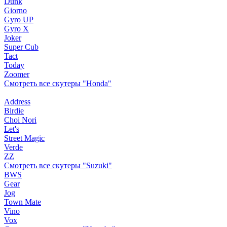
Dunk
Giorno
Gyro UP
Gyro X
Joker
Super Cub
Tact
Today
Zoomer
Смотреть все скутеры "Honda"
Address
Birdie
Choi Nori
Let's
Street Magic
Verde
ZZ
Смотреть все скутеры "Suzuki"
BWS
Gear
Jog
Town Mate
Vino
Vox