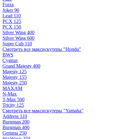
Forza
Joker 90
Lead 110
PCX 125
PCX 150
Silver Wing 400
Silver Wing 600
Super Cub 110
Смотреть все максискутеры "Honda"
BWS
Cygnus
Grand Majesty 400
Majesty 125
Majesty 155
Majesty 250
MAXAM
N-Max
T-Max 500
Tricity 125
Смотреть все максискутеры "Yamaha"
Address 110
Burgman 200
Burgman 400
Gemma 250
SkyWave 250