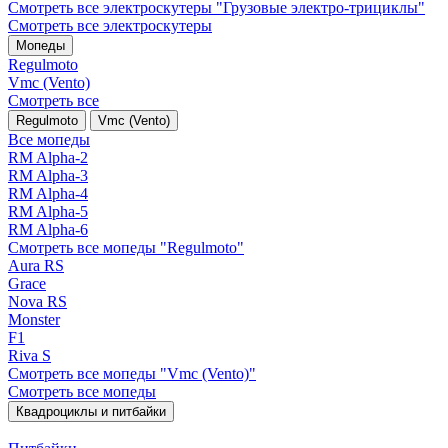
Смотреть все электро­скутеры "Грузовые электро‑трициклы"
Смотреть все электро­скутеры
Мопеды
Regulmoto
Vmc (Vento)
Смотреть все
Regulmoto
Vmc (Vento)
Все мопеды
RM Alpha-2
RM Alpha-3
RM Alpha-4
RM Alpha-5
RM Alpha-6
Смотреть все мопеды "Regulmoto"
Aura RS
Grace
Nova RS
Monster
F1
Riva S
Смотреть все мопеды "Vmc (Vento)"
Смотреть все мопеды
Квадроциклы и питбайки