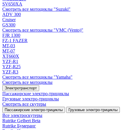
SV650XA
Смотреть все мотоциклы "Suzuki"
ADV 300
Cruiser
GS300
Смотреть все мотоциклы "VMC (Vento)"
FJR 1300
FZ-1 FAZER
MT-03
MT-07
XT660X
YZF-R1
YZF-R25
YZF-R3
Смотреть все мотоциклы "Yamaha"
Смотреть все мотоциклы
Электротранспорт
Пассажирские электро‑трициклы
Грузовые электро‑трициклы
Смотреть все скутеры
Пассажирские электро‑трициклы
Грузовые электро‑трициклы
Все электро­скутеры
Rutrike Gelbert Beta
Rutrike Бумеранг