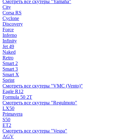
Смотреть все скутеры "Yamaha"
City
Corsa RS
Cyclone
Discovery
Force
Inferno
Infinity
Jet 49
Naked
Retro
Smart 2
Smart 3
Smart X
Sprint
Смотреть все скутеры "VMC (Vento)"
Eagle R12
Formula 50 2Т
Смотреть все скутеры "Regulmoto"
LX50
Primavera
S50
ET2
Смотреть все скутеры "Vespa"
AGV