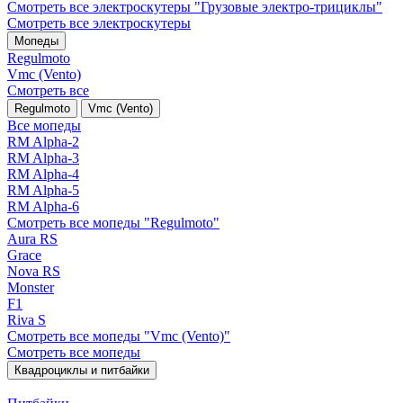
Смотреть все электро­скутеры "Грузовые электро‑трициклы"
Смотреть все электро­скутеры
Мопеды
Regulmoto
Vmc (Vento)
Смотреть все
Regulmoto
Vmc (Vento)
Все мопеды
RM Alpha-2
RM Alpha-3
RM Alpha-4
RM Alpha-5
RM Alpha-6
Смотреть все мопеды "Regulmoto"
Aura RS
Grace
Nova RS
Monster
F1
Riva S
Смотреть все мопеды "Vmc (Vento)"
Смотреть все мопеды
Квадроциклы и питбайки