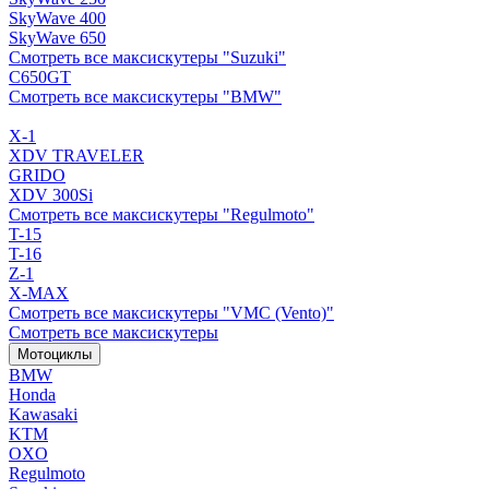
SkyWave 400
SkyWave 650
Смотреть все максискутеры "Suzuki"
C650GT
Смотреть все максискутеры "BMW"
X-1
XDV TRAVELER
GRIDO
XDV 300Si
Смотреть все максискутеры "Regulmoto"
T-15
T-16
Z-1
X-MAX
Смотреть все максискутеры "VMC (Vento)"
Смотреть все максискутеры
Мотоциклы
BMW
Honda
Kawasaki
KTM
OXO
Regulmoto