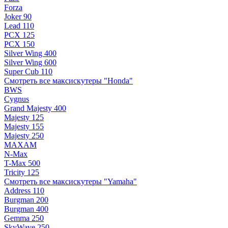
Forza
Joker 90
Lead 110
PCX 125
PCX 150
Silver Wing 400
Silver Wing 600
Super Cub 110
Смотреть все максискутеры "Honda"
BWS
Cygnus
Grand Majesty 400
Majesty 125
Majesty 155
Majesty 250
MAXAM
N-Max
T-Max 500
Tricity 125
Смотреть все максискутеры "Yamaha"
Address 110
Burgman 200
Burgman 400
Gemma 250
SkyWave 250