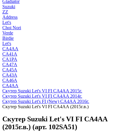
Gladiator
Suzuki
ZZ
Address
Let's
Choi Nori
Verde
Birdie
Let's
CA4AA
CA41A
CA1PA
CA47A
CA45A
CA43A
CA46A
CA4AA
Скутер Suzuki Let's VI FI CA4AA 2015г.
Скутер Suzuki Let's VI FI CA4AA 2014г.
Скутер Suzuki Let's FI (New) CA4AA 2016г.
Скутер Suzuki Let's VI FI CA4AA (2015г.в.)
Скутер Suzuki Let's VI FI CA4AA
(2015г.в.) (арт. 102SA51)