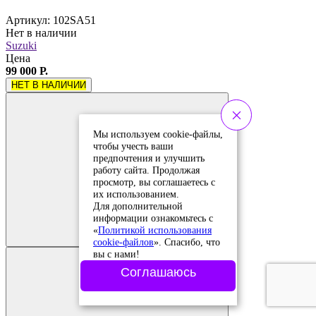
Артикул: 102SA51
Нет в наличии
Suzuki
Цена
99 000 Р.
НЕТ В НАЛИЧИИ
Мы используем cookie-файлы,
чтобы учесть ваши
предпочтения и улучшить
работу сайта. Продолжая
просмотр, вы соглашаетесь с
их использованием.
Для дополнительной
Добавить в
информации ознакомьтесь с
сравнение
Добавлено в
«
Политикой использования
сравнение
cookie-файлов
». Спасибо, что
вы с нами!
Соглашаюсь