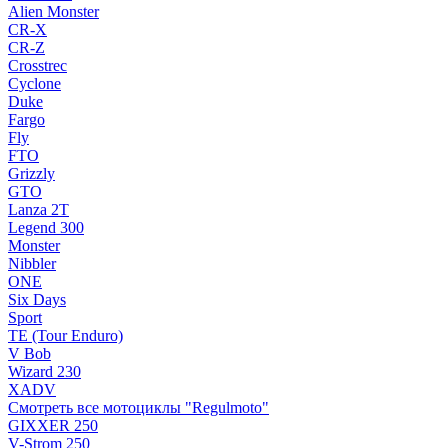
Alien Monster
CR-X
CR-Z
Crosstrec
Cyclone
Duke
Fargo
Fly
FTO
Grizzly
GTO
Lanza 2T
Legend 300
Monster
Nibbler
ONE
Six Days
Sport
TE (Tour Enduro)
V Bob
Wizard 230
XADV
Смотреть все мотоциклы "Regulmoto"
GIXXER 250
V-Strom 250