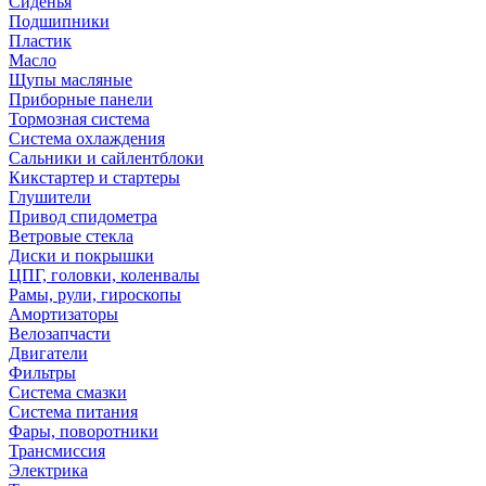
Сиденья
Подшипники
Пластик
Масло
Щупы масляные
Приборные панели
Тормозная система
Система охлаждения
Сальники и сайлентблоки
Кикстартер и стартеры
Глушители
Привод спидометра
Ветровые стекла
Диски и покрышки
ЦПГ, головки, коленвалы
Рамы, рули, гироскопы
Амортизаторы
Велозапчасти
Двигатели
Фильтры
Система смазки
Система питания
Фары, поворотники
Трансмиссия
Электрика