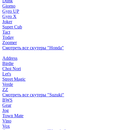
Dunk
Giorno
Gyro UP
Gyro X
Joker
Super Cub
Tact
Today
Zoomer
Смотреть все скутеры "Honda"
Address
Birdie
Choi Nori
Let's
Street Magic
Verde
ZZ
Смотреть все скутеры "Suzuki"
BWS
Gear
Jog
Town Mate
Vino
Vox