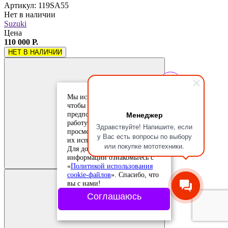
Артикул: 119SA55
Нет в наличии
Suzuki
Цена
110 000 Р.
НЕТ В НАЛИЧИИ
Мы используем cookie-файлы,
чтобы учесть ваши
Менеджер
предпочтения и улучшить
работу сайта. Продолжая
Здравствуйте! Напишите, если
просмотр, вы соглашаетесь с
у Вас есть вопросы по выбору
их использованием.
Добавить в
или покупке мототехники.
Для дополнительной
сравнение
Добавлено в
информации ознакомьтесь с
сравнение
«
Политикой использования
cookie-файлов
». Спасибо, что
вы с нами!
Соглашаюсь