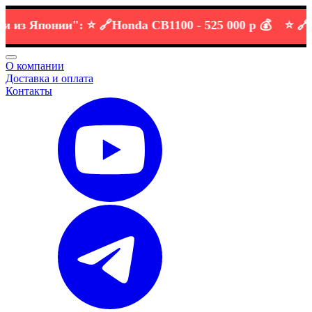
 Японии":
⭐️ 🔗
Honda CB1100 -
525 000 р 💰
⭐️ 🔗
KTM 
О компании
Доставка и оплата
Контакты