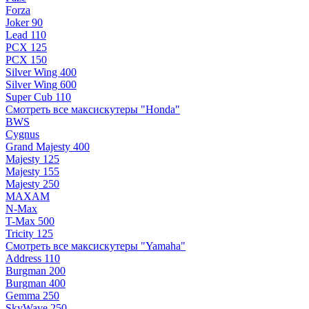
Forza
Joker 90
Lead 110
PCX 125
PCX 150
Silver Wing 400
Silver Wing 600
Super Cub 110
Смотреть все максискутеры "Honda"
BWS
Cygnus
Grand Majesty 400
Majesty 125
Majesty 155
Majesty 250
MAXAM
N-Max
T-Max 500
Tricity 125
Смотреть все максискутеры "Yamaha"
Address 110
Burgman 200
Burgman 400
Gemma 250
SkyWave 250