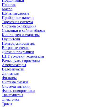
Подшипники
Пластик
Масло
Щупы масляные
Приборные панели
Тормозная система
Система охлаждения
Сальники и сайлентблоки
Кикстартер и стартеры
Глушители
Привод спидометра
Ветровые стекла
Диски и покрышки
ЦПГ, головки, коленвалы
Рамы, рули, гироскопы
Амортизаторы
Велозапчасти
Двигатели
Фильтры
Система смазки
Система питания
Фары, поворотники
Трансмиссия
Электрика
Тросы