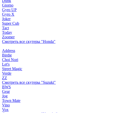
Dunk
Giorno
Gyro UP
Gyro X
Joker
Super Cub
Tact
Today
Zoomer
Смотреть все скутеры "Honda"
Address
Birdie
Choi Nori
Let's
Street Magic
Verde
ZZ
Смотреть все скутеры "Suzuki"
BWS
Gear
Jog
Town Mate
Vino
Vox