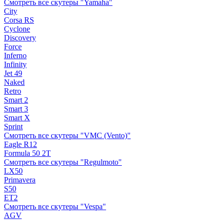
Смотреть все скутеры "Yamaha"
City
Corsa RS
Cyclone
Discovery
Force
Inferno
Infinity
Jet 49
Naked
Retro
Smart 2
Smart 3
Smart X
Sprint
Смотреть все скутеры "VMC (Vento)"
Eagle R12
Formula 50 2Т
Смотреть все скутеры "Regulmoto"
LX50
Primavera
S50
ET2
Смотреть все скутеры "Vespa"
AGV