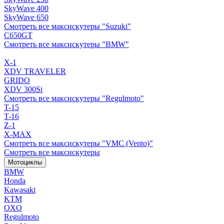
SkyWave 400
SkyWave 650
Смотреть все максискутеры "Suzuki"
C650GT
Смотреть все максискутеры "BMW"
X-1
XDV TRAVELER
GRIDO
XDV 300Si
Смотреть все максискутеры "Regulmoto"
T-15
T-16
Z-1
X-MAX
Смотреть все максискутеры "VMC (Vento)"
Смотреть все максискутеры
Мотоциклы
BMW
Honda
Kawasaki
KTM
OXO
Regulmoto