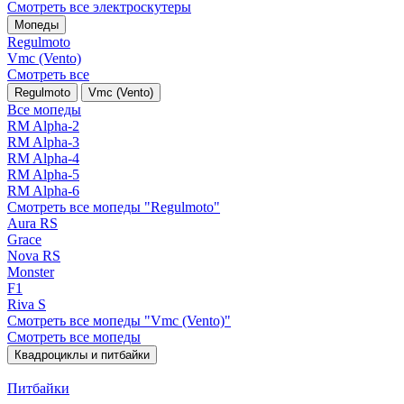
Смотреть все электро­скутеры
Мопеды
Regulmoto
Vmc (Vento)
Смотреть все
Regulmoto
Vmc (Vento)
Все мопеды
RM Alpha-2
RM Alpha-3
RM Alpha-4
RM Alpha-5
RM Alpha-6
Смотреть все мопеды "Regulmoto"
Aura RS
Grace
Nova RS
Monster
F1
Riva S
Смотреть все мопеды "Vmc (Vento)"
Смотреть все мопеды
Квадроциклы и питбайки
Питбайки