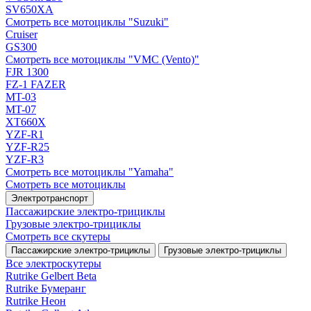
SV650XA
Смотреть все мотоциклы "Suzuki"
Cruiser
GS300
Смотреть все мотоциклы "VMC (Vento)"
FJR 1300
FZ-1 FAZER
MT-03
MT-07
XT660X
YZF-R1
YZF-R25
YZF-R3
Смотреть все мотоциклы "Yamaha"
Смотреть все мотоциклы
Электротранспорт
Пассажирские электро‑трициклы
Грузовые электро‑трициклы
Смотреть все скутеры
Пассажирские электро‑трициклы
Грузовые электро‑трициклы
Все электро­скутеры
Rutrike Gelbert Beta
Rutrike Бумеранг
Rutrike Неон