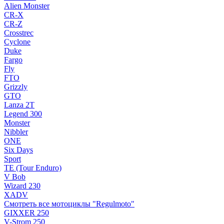
Alien Monster
CR-X
CR-Z
Crosstrec
Cyclone
Duke
Fargo
Fly
FTO
Grizzly
GTO
Lanza 2T
Legend 300
Monster
Nibbler
ONE
Six Days
Sport
TE (Tour Enduro)
V Bob
Wizard 230
XADV
Смотреть все мотоциклы "Regulmoto"
GIXXER 250
V-Strom 250