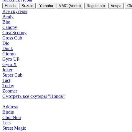
Honda
Suzuki
Yamaha
VMC (Vento)
Regulmoto
Vespa
Gl
Все скутеры
Benly
Bite
Canopy
Crea Scoopy
Cross Cub
Dio
Dunk
Giorno
Gyro UP
Gyro X
Joker
Super Cub
Tact
Today
Zoomer
Смотреть все скутеры "Honda"
Address
Birdie
Choi Nori
Let's
Street Magic