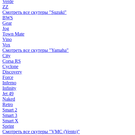
Verde
ZZ
Смотреть все скутеры "Suzuki"
BWS
Gear
Jog
Town Mate
Vino
Vox
Смотреть все скутеры "Yamaha"
City
Corsa RS
Cyclone
Discovery
Force
Inferno
Infinity
Jet 49
Naked
Retro
Smart 2
Smart 3
Smart X
Sprint
Смотреть все скутеры "VMC (Vento)"