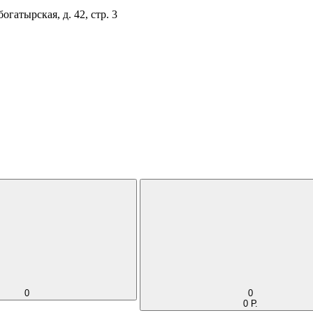
огатырская, д. 42, стр. 3
0
0
0 Р.