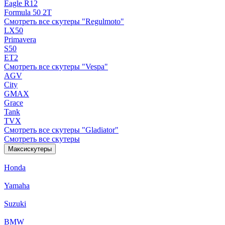
Eagle R12
Formula 50 2Т
Смотреть все скутеры "Regulmoto"
LX50
Primavera
S50
ET2
Смотреть все скутеры "Vespa"
AGV
City
GMAX
Grace
Tank
TVX
Смотреть все скутеры "Gladiator"
Смотреть все скутеры
Максискутеры
Honda
Yamaha
Suzuki
BMW