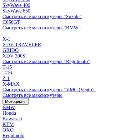
SkyWave 400
SkyWave 650
Смотреть все максискутеры "Suzuki"
C650GT
Смотреть все максискутеры "BMW"
X-1
XDV TRAVELER
GRIDO
XDV 300Si
Смотреть все максискутеры "Regulmoto"
T-15
T-16
Z-1
X-MAX
Смотреть все максискутеры "VMC (Vento)"
Смотреть все максискутеры
Мотоциклы
BMW
Honda
Kawasaki
KTM
OXO
Regulmoto