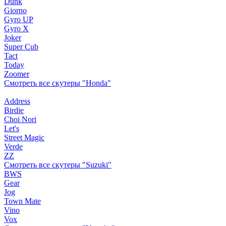
Dunk
Giorno
Gyro UP
Gyro X
Joker
Super Cub
Tact
Today
Zoomer
Смотреть все скутеры "Honda"
Address
Birdie
Choi Nori
Let's
Street Magic
Verde
ZZ
Смотреть все скутеры "Suzuki"
BWS
Gear
Jog
Town Mate
Vino
Vox