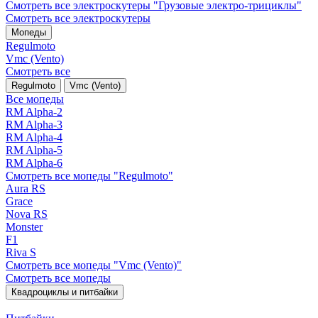
Смотреть все электро­скутеры "Грузовые электро‑трициклы"
Смотреть все электро­скутеры
Мопеды
Regulmoto
Vmc (Vento)
Смотреть все
Regulmoto
Vmc (Vento)
Все мопеды
RM Alpha-2
RM Alpha-3
RM Alpha-4
RM Alpha-5
RM Alpha-6
Смотреть все мопеды "Regulmoto"
Aura RS
Grace
Nova RS
Monster
F1
Riva S
Смотреть все мопеды "Vmc (Vento)"
Смотреть все мопеды
Квадроциклы и питбайки