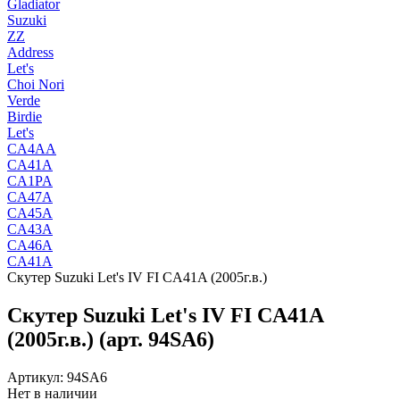
Gladiator
Suzuki
ZZ
Address
Let's
Choi Nori
Verde
Birdie
Let's
CA4AA
CA41A
CA1PA
CA47A
CA45A
CA43A
CA46A
CA41A
Скутер Suzuki Let's IV FI CA41A (2005г.в.)
Скутер Suzuki Let's IV FI CA41A
(2005г.в.) (арт. 94SA6)
Артикул: 94SA6
Нет в наличии