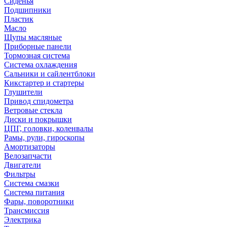
Сиденья
Подшипники
Пластик
Масло
Щупы масляные
Приборные панели
Тормозная система
Система охлаждения
Сальники и сайлентблоки
Кикстартер и стартеры
Глушители
Привод спидометра
Ветровые стекла
Диски и покрышки
ЦПГ, головки, коленвалы
Рамы, рули, гироскопы
Амортизаторы
Велозапчасти
Двигатели
Фильтры
Система смазки
Система питания
Фары, поворотники
Трансмиссия
Электрика