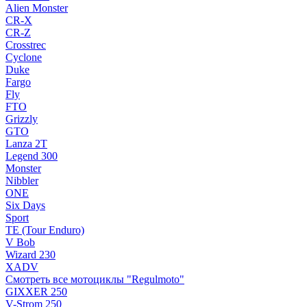
Alien Monster
CR-X
CR-Z
Crosstrec
Cyclone
Duke
Fargo
Fly
FTO
Grizzly
GTO
Lanza 2T
Legend 300
Monster
Nibbler
ONE
Six Days
Sport
TE (Tour Enduro)
V Bob
Wizard 230
XADV
Смотреть все мотоциклы "Regulmoto"
GIXXER 250
V-Strom 250