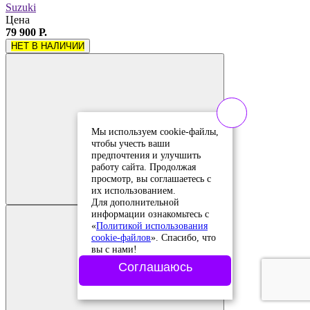
Suzuki
Цена
79 900 Р.
НЕТ В НАЛИЧИИ
Мы используем cookie-файлы,
чтобы учесть ваши
предпочтения и улучшить
работу сайта. Продолжая
Добавить в
сравнение
просмотр, вы соглашаетесь с
Добавлено в
их использованием.
сравнение
Для дополнительной
информации ознакомьтесь с
«
Политикой использования
cookie-файлов
». Спасибо, что
вы с нами!
Соглашаюсь