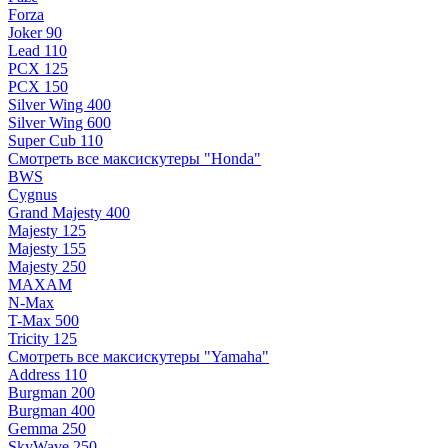
Forza
Joker 90
Lead 110
PCX 125
PCX 150
Silver Wing 400
Silver Wing 600
Super Cub 110
Смотреть все максискутеры "Honda"
BWS
Cygnus
Grand Majesty 400
Majesty 125
Majesty 155
Majesty 250
MAXAM
N-Max
T-Max 500
Tricity 125
Смотреть все максискутеры "Yamaha"
Address 110
Burgman 200
Burgman 400
Gemma 250
SkyWave 250