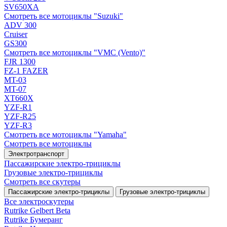
SV650XA
Смотреть все мотоциклы "Suzuki"
ADV 300
Cruiser
GS300
Смотреть все мотоциклы "VMC (Vento)"
FJR 1300
FZ-1 FAZER
MT-03
MT-07
XT660X
YZF-R1
YZF-R25
YZF-R3
Смотреть все мотоциклы "Yamaha"
Смотреть все мотоциклы
Электротранспорт
Пассажирские электро‑трициклы
Грузовые электро‑трициклы
Смотреть все скутеры
Пассажирские электро‑трициклы
Грузовые электро‑трициклы
Все электро­скутеры
Rutrike Gelbert Beta
Rutrike Бумеранг