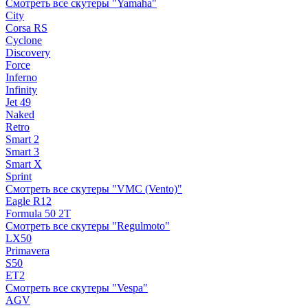
Смотреть все скутеры "Yamaha"
City
Corsa RS
Cyclone
Discovery
Force
Inferno
Infinity
Jet 49
Naked
Retro
Smart 2
Smart 3
Smart X
Sprint
Смотреть все скутеры "VMC (Vento)"
Eagle R12
Formula 50 2Т
Смотреть все скутеры "Regulmoto"
LX50
Primavera
S50
ET2
Смотреть все скутеры "Vespa"
AGV