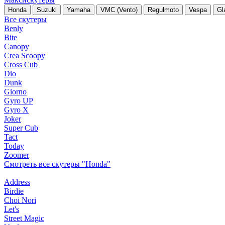
Honda
Suzuki
Yamaha
VMC (Vento)
Regulmoto
Vespa
Gl
Все скутеры
Benly
Bite
Canopy
Crea Scoopy
Cross Cub
Dio
Dunk
Giorno
Gyro UP
Gyro X
Joker
Super Cub
Tact
Today
Zoomer
Смотреть все скутеры "Honda"
Address
Birdie
Choi Nori
Let's
Street Magic