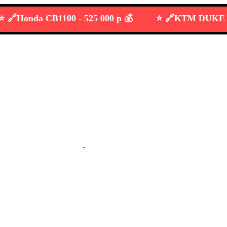
onda CB1100 -
525 000 р 💰
⭐️ 🔗
KTM DUKE 690 -