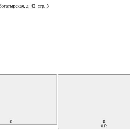
огатырская, д. 42, стр. 3
0
0
0 Р.