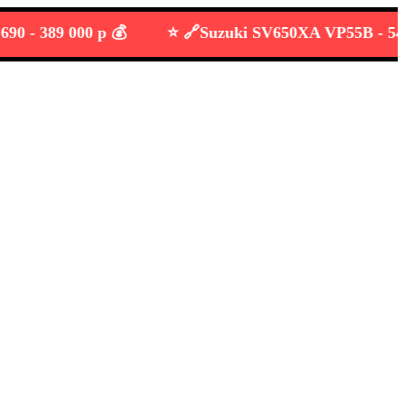
389 000 р 💰
⭐️ 🔗
Suzuki SV650XA VP55B -
549 000