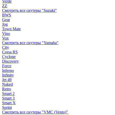
Verde
ZZ
Смотреть все скутеры "Suzuki"
BWS
Gear
Jog
Town Mate
Vino
Vox
Смотреть все скутеры "Yamaha"
City
Corsa RS
Cyclone
Discovery
Force
Inferno
Infinity
Jet 49
Naked
Retro
Smart 2
Smart 3
Smart X
Sprint
Смотреть все скутеры "VMC (Vento)"