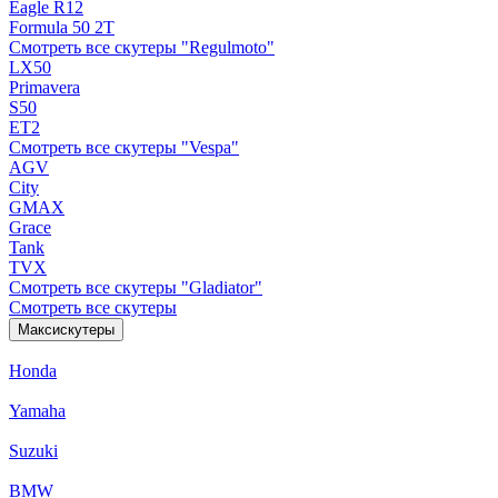
Eagle R12
Formula 50 2Т
Смотреть все скутеры "Regulmoto"
LX50
Primavera
S50
ET2
Смотреть все скутеры "Vespa"
AGV
City
GMAX
Grace
Tank
TVX
Смотреть все скутеры "Gladiator"
Смотреть все скутеры
Максискутеры
Honda
Yamaha
Suzuki
BMW