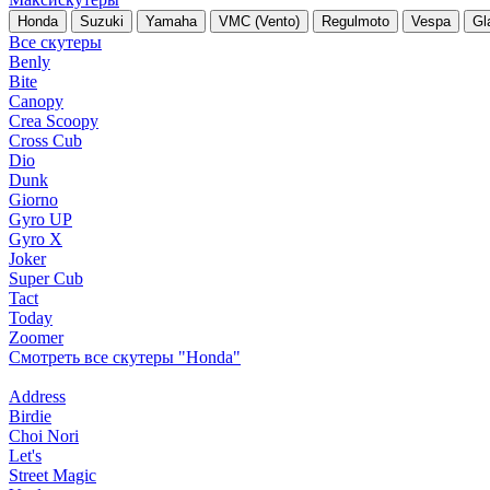
Honda
Suzuki
Yamaha
VMC (Vento)
Regulmoto
Vespa
Gl
Все скутеры
Benly
Bite
Canopy
Crea Scoopy
Cross Cub
Dio
Dunk
Giorno
Gyro UP
Gyro X
Joker
Super Cub
Tact
Today
Zoomer
Смотреть все скутеры "Honda"
Address
Birdie
Choi Nori
Let's
Street Magic