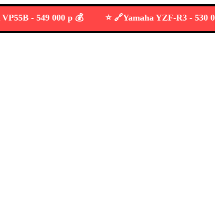
5B -
549 000 р 💰
⭐️ 🔗
Yamaha YZF-R3 -
530 000 р 