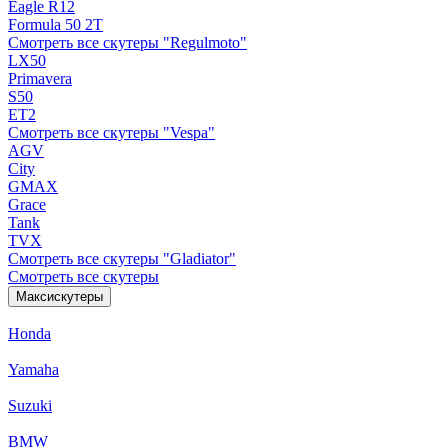
Eagle R12
Formula 50 2Т
Смотреть все скутеры "Regulmoto"
LX50
Primavera
S50
ET2
Смотреть все скутеры "Vespa"
AGV
City
GMAX
Grace
Tank
TVX
Смотреть все скутеры "Gladiator"
Смотреть все скутеры
Максискутеры
Honda
Yamaha
Suzuki
BMW