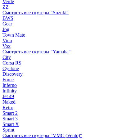
Verde
ZZ
Смотреть все скутеры "Suzuki"
BWS
Gear
Jog
Town Mate
Vino
Vox
Смотреть все скутеры "Yamaha"
City
Corsa RS
Cyclone
Discovery
Force
Inferno
Infinity
Jet 49
Naked
Retro
Smart 2
Smart 3
Smart X
Sprint
Смотреть все скутеры "VMC (Vento)"