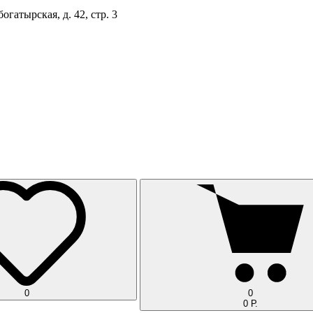
огатырская, д. 42, стр. 3
0
0
0 Р.