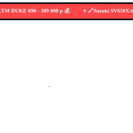
DUKE 690 -
389 000 р 💰
⭐️ 🔗
Suzuki SV650XA VP5