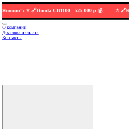
нии":
⭐️ 🔗
Honda CB1100 -
525 000 р 💰
⭐️ 🔗
KTM 
О компании
Доставка и оплата
Контакты